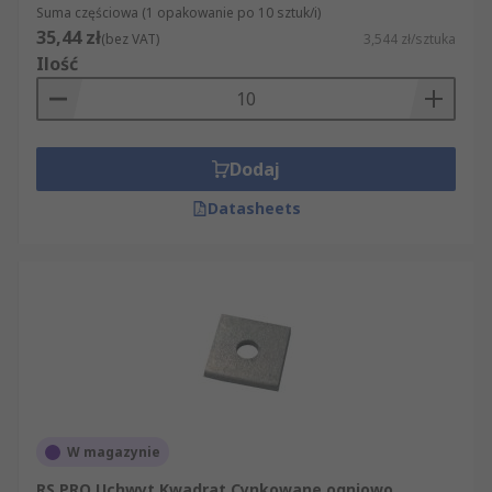
Suma częściowa (1 opakowanie po 10 sztuk/i)
35,44 zł
(bez VAT)
3,544 zł/sztuka
Ilość
Dodaj
Datasheets
W magazynie
RS PRO Uchwyt Kwadrat Cynkowane ogniowo