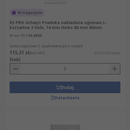
W magazynie
RS PRO Uchwyt Powłoka nakładana ogniowo L-
kształtne 3 Hole, 14 mm Holes 80 mm 80mm
Nr art. RS
176-6920
Suma częściowa (1 opakowanie po 5 sztuk/i)
115,21 zł
(bez VAT)
23,042 zł/sztuka
Ilość
Dodaj
Datasheets