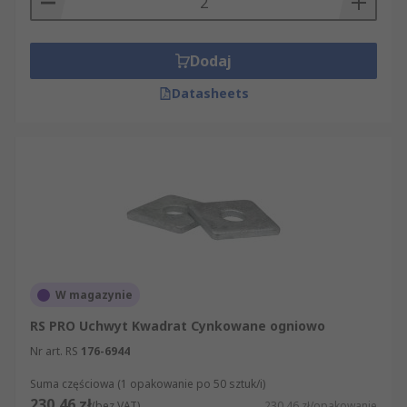
Dodaj
Datasheets
W magazynie
RS PRO Uchwyt Kwadrat Cynkowane ogniowo
Nr art. RS
176-6944
Suma częściowa (1 opakowanie po 50 sztuk/i)
230,46 zł
(bez VAT)
230,46 zł/opakowanie