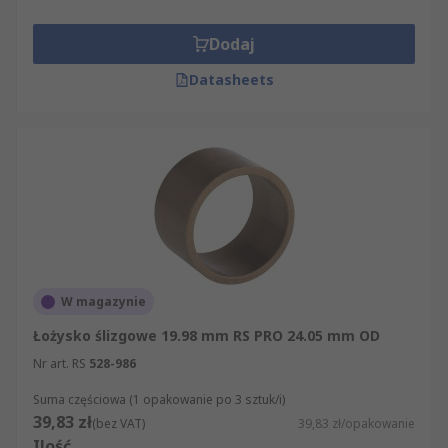
Dodaj
Datasheets
W magazynie
Łożysko ślizgowe 19.98 mm RS PRO 24.05 mm OD
Nr art. RS
528-986
Suma częściowa (1 opakowanie po 3 sztuk/i)
39,83 zł
(bez VAT)
39,83 zł/opakowanie
Ilość