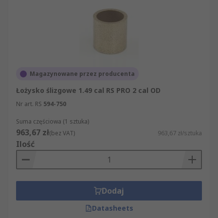
ponieważ oferujemy nie tylko wyjątkowo bogaty
asortyment, ale także możliwość jego szybkiego
przeglądania na naszej stronie internetowej.
Magazynowane przez producenta
Łożysko ślizgowe 1.49 cal RS PRO 2 cal OD
Nr art. RS
594-750
Suma częściowa (1 sztuka)
963,67 zł
(bez VAT)
963,67 zł/sztuka
Ilość
Dodaj
Datasheets