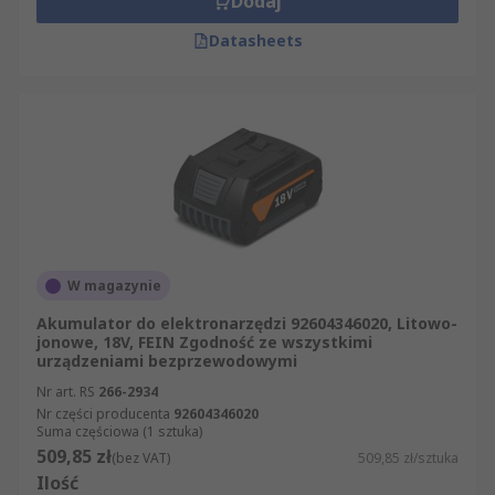
Dodaj
Datasheets
W magazynie
Akumulator do elektronarzędzi 92604346020, Litowo-
jonowe, 18V, FEIN Zgodność ze wszystkimi
urządzeniami bezprzewodowymi
Nr art. RS
266-2934
Nr części producenta
92604346020
Suma częściowa (1 sztuka)
509,85 zł
(bez VAT)
509,85 zł/sztuka
Ilość