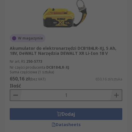
W magazynie
Akumulator do elektronarzędzi DCB184LR-XJ, 5 Ah,
18V, DeWALT Narzędzia DEWALT XR Li-Ion 18 V
Nr art. RS
250-5773
Nr części producenta
DCB184LR-XJ
Suma częściowa (1 sztuka)
650,16 zł
(bez VAT)
650,16 zł/sztuka
Ilość
Dodaj
Datasheets