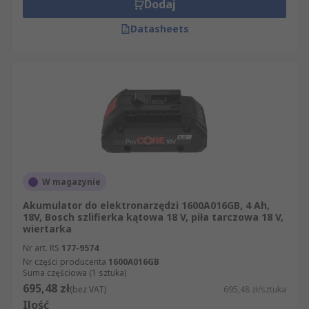
Dodaj
Datasheets
W magazynie
Akumulator do elektronarzędzi 1600A016GB, 4 Ah,
18V, Bosch szlifierka kątowa 18 V, piła tarczowa 18 V,
wiertarka
Nr art. RS
177-9574
Nr części producenta
1600A016GB
Suma częściowa (1 sztuka)
695,48 zł
(bez VAT)
695,48 zł/sztuka
Ilość