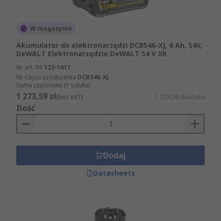
W magazynie
Akumulator do elektronarzędzi DCB546-XJ, 6 Ah, 54V,
DeWALT Elektronarzędzie DeWALT 54 V XR
Nr art. RS
123-1011
Nr części producenta
DCB546-XJ
Suma częściowa (1 sztuka)
1 273,59 zł
(bez VAT)
1 273,59 zł/sztuka
Ilość
Dodaj
Datasheets