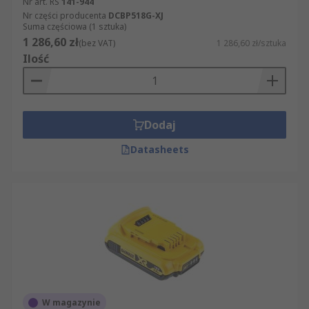
Nr art. RS
141-944
Nr części producenta
DCBP518G-XJ
Suma częściowa (1 sztuka)
1 286,60 zł
(bez VAT)
1 286,60 zł/sztuka
Ilość
Dodaj
Datasheets
W magazynie