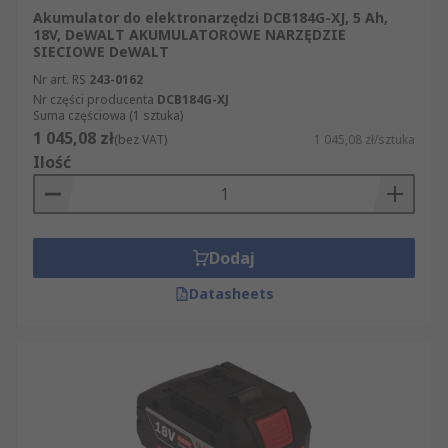
Akumulator do elektronarzędzi DCB184G-XJ, 5 Ah,
18V, DeWALT AKUMULATOROWE NARZĘDZIE
SIECIOWE DeWALT
Nr art. RS
243-0162
Nr części producenta
DCB184G-XJ
Suma częściowa (1 sztuka)
1 045,08 zł
(bez VAT)
1 045,08 zł/sztuka
Ilość
Dodaj
Datasheets