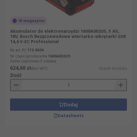
W magazynie
Akumulator do elektronarzędzi 1600A002U5, 5 Ah,
18V, Bosch Bezprzewodowe wiertarko-wkrętarki GSR
14,4 V-EC Professional
Nr art. RS
113-8656
Nr części producenta
1600A002U5
Suma częściowa (1 sztuka)
624,60 zł
(bez VAT)
624,60 zł/sztuka
Ilość
Dodaj
Datasheets