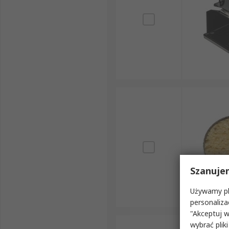
Szanuje
Używamy pli
personaliza
"Akceptuj w
wybrać pliki