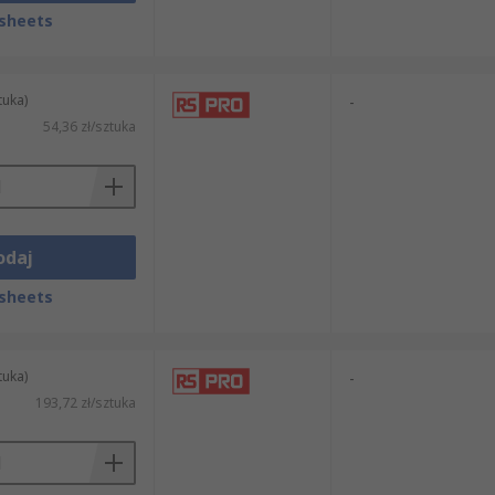
sheets
tuka)
-
MD.
54,36 zł/sztuka
odaj
sheets
tuka)
-
193,72 zł/sztuka