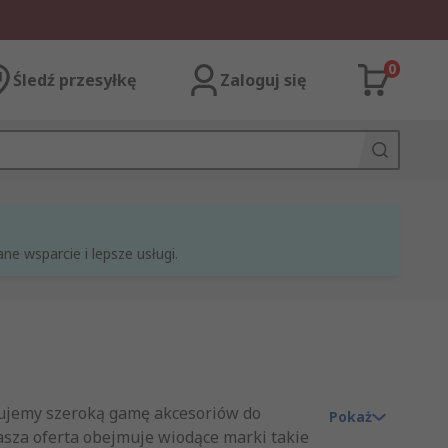
0
Śledź przesyłkę
Zaloguj się
e wsparcie i lepsze usługi.
erujemy szeroką gamę akcesoriów do
Pokaż
asza oferta obejmuje wiodące marki takie