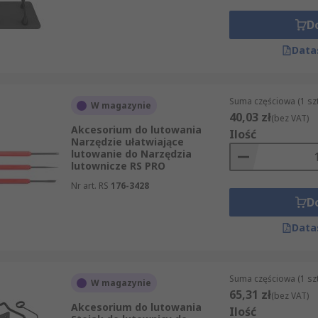
D
Data
Suma częściowa (1 sz
W magazynie
40,03 zł
(bez VAT)
Akcesorium do lutowania
Ilość
Narzędzie ułatwiające
lutowanie do Narzędzia
lutownicze RS PRO
Nr art. RS
176-3428
D
Data
Suma częściowa (1 sz
W magazynie
65,31 zł
(bez VAT)
Akcesorium do lutowania
Ilość