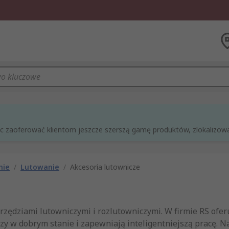
óc zaoferować klientom jeszcze szerszą gamę produktów, zlokalizowan
nie
/
Lutowanie
/
Akcesoria lutownicze
arzędziami lutowniczymi i rozlutowniczymi. W firmie RS of
zy w dobrym stanie i zapewniają inteligentniejszą pracę. N