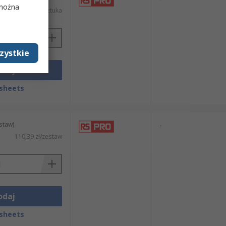
 można
49,20 zł/sztuka
zystkie
odaj
sheets
staw)
-
110,39 zł/zestaw
odaj
sheets