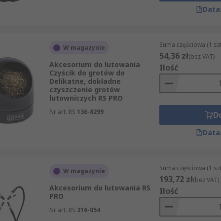
Data
Suma częściowa (1 sz
W magazynie
lutowniczych, takich jak PCB,montaż komponentów SMT i S
54,36 zł
(bez VAT)
Akcesorium do lutowania
Ilość
Czyścik do grotów do
Delikatne, dokładne
czyszczenie grotów
lutowniczych RS PRO
Nr art. RS
136-8299
D
Data
Suma częściowa (1 sz
W magazynie
193,72 zł
(bez VAT)
Akcesorium do lutowania RS
Ilość
PRO
Nr art. RS
316-054