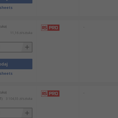
sheets
tuka)
-
11,16 zł/sztuka
odaj
sheets
tuka)
-
T)
3 104,55 zł/sztuka