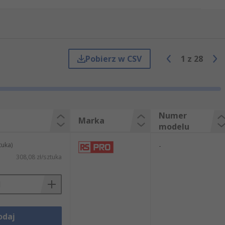
Pobierz w CSV
1
z
28
Numer
Marka
modelu
tuka)
-
308,08 zł/sztuka
owania, szybsze lutowanie, łatwe i
odaj