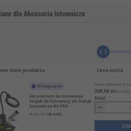
er i RS Pro.
ane dla Akcesoria lutownicze
tuj
owe dane produktu
Cena netto
Suma częściowa (1 sz
W magazynie
308,08 zł
(bez VAT)
Akcesorium do lutowania
Ilość
Stojak do lutownicy do Stacje
lutownicze RS PRO
Nr art. RS
146-6439
aca jest o wiele przyjemniejsza. Promują lepsze techniki lut
D