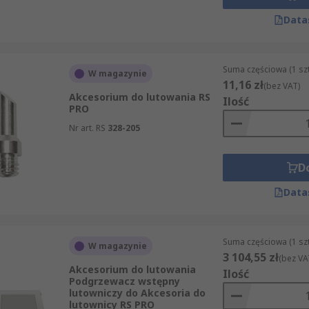
Data
Suma częściowa (1 sz
W magazynie
11,16 zł
(bez VAT)
Akcesorium do lutowania RS
Ilość
PRO
Nr art. RS
328-205
D
Data
Suma częściowa (1 sz
W magazynie
3 104,55 zł
(bez VA
Akcesorium do lutowania
Ilość
Podgrzewacz wstępny
lutowniczy do Akcesoria do
lutownicy RS PRO