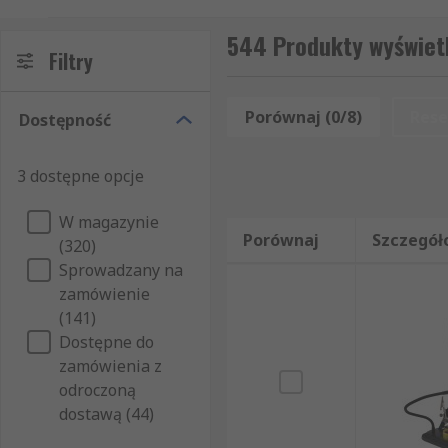
jak Antex, Cooper, Engel, Ersa, Metcal, Multicore, Well
544 Produkty wyświetl
Jakie akcesoria są dostępne?
Filtry
Akcesoria do pistoletu do rozlutowywania
Porównaj (0/8)
Rese
Dostępność
Pęseta do rozlutowywania
Dozowniki lutownicze
3 dostępne opcje
Akcesoria do lutownic
W magazynie
Adaptery lutownicze
Porównaj
Szczegół
(320)
Akcesoria do czyszczenia lutownic
Sprowadzany na
zamówienie
Lutownice gazowe do lutowania
(141)
Akcesoria do stacji lutowniczych
Dostępne do
zamówienia z
Jakie są korzyści?
odroczoną
dostawą (44)
Istnieje wiele akcesoriów, które mogą sprawić, że pr