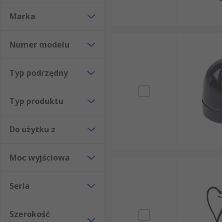
bezpieczne środowisko pracy.
Marka
Zastosowania
Numer modelu
Akcesoria lutownicze są używane w zastosowaniach 
Typ podrzędny
Typ produktu
Do użytku z
Moc wyjściowa
Seria
Szerokość