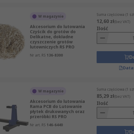
Suma częściowa (1 sz
W magazynie
12,60 zł
(bez VAT)
Akcesorium do lutowania
Ilość
Czyścik do grotów do
Delikatne, dokładne
czyszczenie grotów
lutowniczych RS PRO
Nr art. RS
136-8300
D
Data
Suma częściowa (1 sz
W magazynie
85,29 zł
(bez VAT)
Akcesorium do lutowania
Ilość
Rama PCB do Lutowanie
płytek drukowanych oraz
przeróbki RS PRO
Nr art. RS
146-6440
D