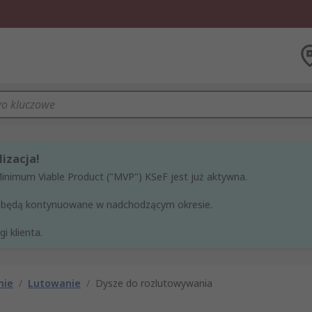
izacja!
Minimum Viable Product ("MVP") KSeF jest już aktywna.
ne będą kontynuowane w nadchodzącym okresie.
i klienta.
nie
/
Lutowanie
/
Dysze do rozlutowywania