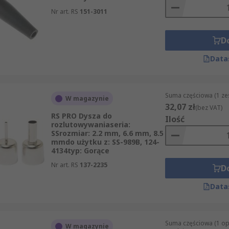
Nr art. RS
151-3011
ch
D
Data
Suma częściowa (1 ze
W magazynie
32,07 zł
(bez VAT)
RS PRO Dysza do
Ilość
rozlutowywaniaseria:
SSrozmiar: 2.2 mm, 6.6 mm, 8.5
mmdo użytku z: SS-989B, 124-
4134typ: Gorące
Nr art. RS
137-2235
D
Data
Suma częściowa (1 o
W magazynie