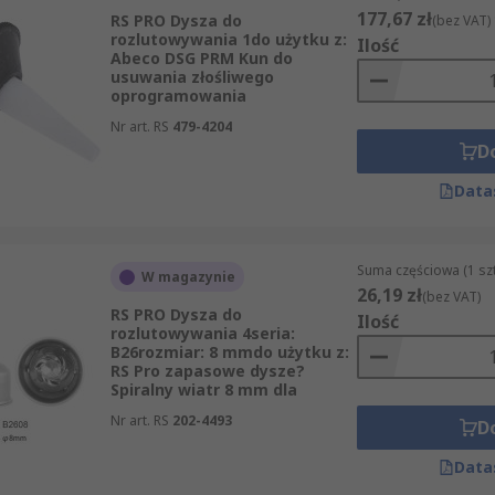
177,67 zł
RS PRO Dysza do
(bez VAT)
rozlutowywania 1do użytku z:
Ilość
Abeco DSG PRM Kun do
usuwania złośliwego
oprogramowania
Nr art. RS
479-4204
D
Data
Suma częściowa (1 sz
W magazynie
26,19 zł
(bez VAT)
RS PRO Dysza do
Ilość
rozlutowywania 4seria:
B26rozmiar: 8 mmdo użytku z:
RS Pro zapasowe dysze?
Spiralny wiatr 8 mm dla
Nr art. RS
202-4493
D
Data