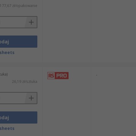
177,67 zł/opakowanie
odaj
sheets
tuka)
-
26,19 zł/sztuka
odaj
sheets