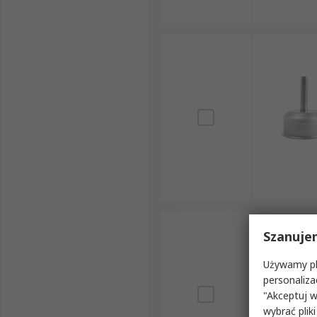
Szanuje
Używamy pli
personaliza
"Akceptuj w
wybrać pliki