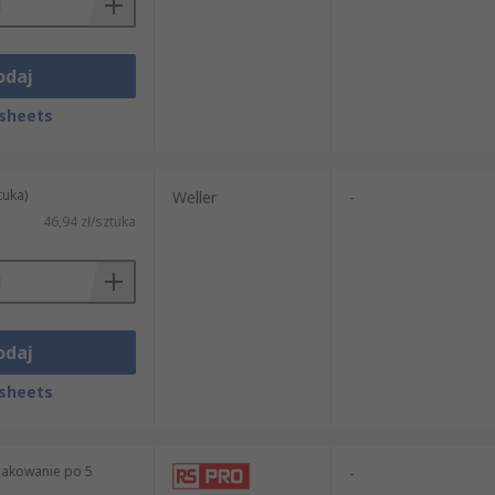
odaj
sheets
tuka)
Weller
-
46,94 zł/sztuka
odaj
sheets
pakowanie po 5
-