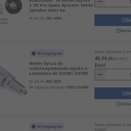
B26rozmiar: 10 mmdo użytku
z: RS Pro Spare dyszami 10mm
spiralna wiatr na
Nr art. RS
202-4494
D
Data
Suma częściowa (1 sz
W magazynie
46,94 zł
(bez VAT)
Weller Dysza do
Ilość
rozlutowywaniado użytku z:
Lutownica do DSX80 i DXV80
Nr art. RS
405-3531
Nr części producenta
T0051314499
D
Data
Suma częściowa (1 o
W magazynie
sztuk/i)