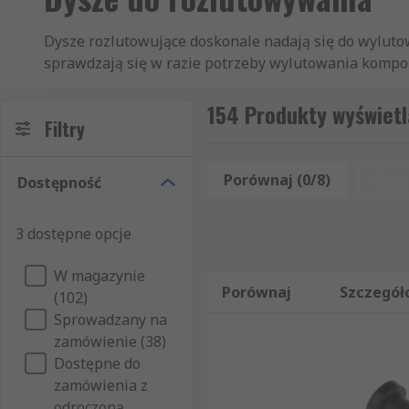
Dysze rozlutowujące doskonale nadają się do wylut
sprawdzają się w razie potrzeby wylutowania kompon
wykonywanie wielu zadań, od bardzo precyzyjnych ma
154 Produkty wyświetl
Wszystkie dysze i końcówki do rozlutowywania spełni
Filtry
Metcal, Rapid, Weller i RS Pro.
Porównaj (0/8)
Rese
Dostępność
Dysze rozlutowujące nadają się do:
Rozlutownice
3 dostępne opcje
Opalarki
W magazynie
Kolby rozlutowujące
Porównaj
Szczegół
(102)
Lutownice gazowe
Sprowadzany na
zamówienie (38)
Zastosowania
Dostępne do
zamówienia z
Dysze i końcówki do rozlutowywania są istotnymi ak
odroczoną