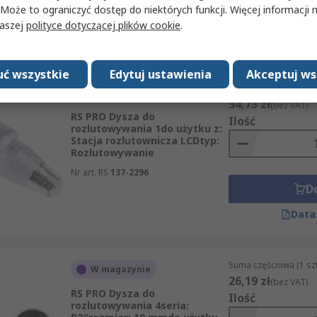
Nr art. RS
202-4492
 Może to ograniczyć dostęp do niektórych funkcji. Więcej informacji
D
naszej
polityce dotyczącej plików cookie
.
Data
ć wszystkie
Edytuj ustawienia
Akceptuj ws
Suma częściowa (1 ze
W magazynie
34,73 zł
(bez VAT)
RS PRO Dysza do
Ilość
rozlutowywania 1do użytku z:
Stacja rozlutownicza LCDtyp:
Rozlutowywanie
Nr art. RS
137-2296
D
Data
Suma częściowa (1 sz
W magazynie
26,19 zł
(bez VAT)
RS PRO Dysza do
Ilość
rozlutowywania 4seria: