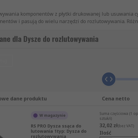
owywania komponentów z płytki drukowanej lub usuwania cy
entów i pasują do wielu narzędzi do rozlutowywania. Różn
łych dysz po szersze dysze pokrywające większą powierzch
ane dla Dysze do rozlutowywania
ają wymagania producentów, a nasza oferta obejmuje czołow
tuj
owe dane produktu
Cena netto
Suma częściowa (1 o
W magazynie
sztuk/i)
32,02 zł
RS PRO Dysza ssąca do
(bez VAT)
lutowania 1typ: Dysza do
Ilość
cesoriami do lutowniczego sprzętu do rozlutowywania i maj
rozlutowywania