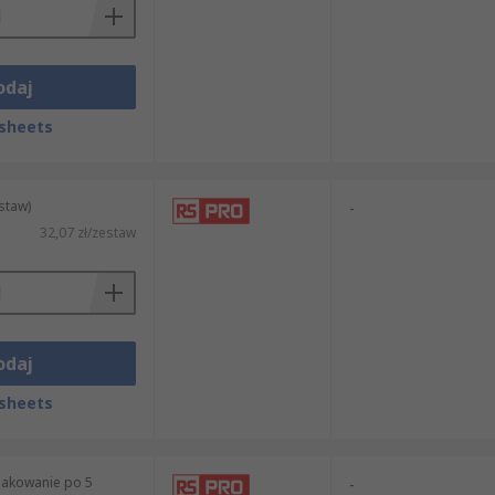
odaj
sheets
staw)
-
32,07 zł/zestaw
odaj
sheets
pakowanie po 5
-