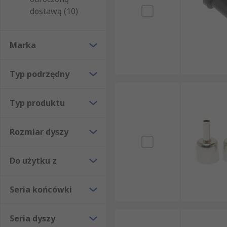
dostawą (10)
Obsługa układów elektronicznych i elektryczny
Konserwacja
Marka
Lutowanie w ramach prac przeróbkowych
Majsterkowanie
Typ podrzędny
Typ produktu
Rozmiar dyszy
Do użytku z
Seria końcówki
Seria dyszy