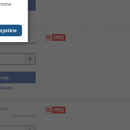
 można
odaj
sheets
zystkie
staw)
-
34,73 zł/zestaw
odaj
sheets
tuka)
-
26,19 zł/sztuka