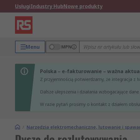
Usługi
Industry Hub
Nowe produkty
Menu
MPN
Polska – e-fakturowanie – ważna aktual
Z przyjemnością potwierdzamy, że integracja z 
Dalsze ulepszenia i działania wzbogacające da
W razie pytań prosimy o kontakt z działem obsług
/
Narzędzia elektromechaniczne, lutowanie i spawa
Dysze do rozlutowywania