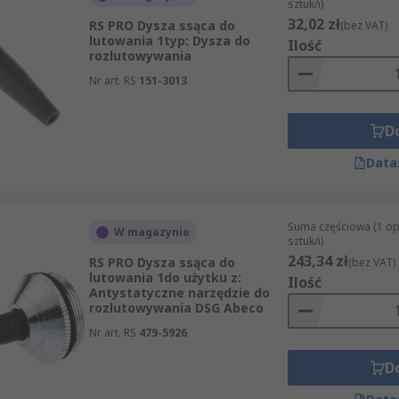
sztuk/i)
32,02 zł
RS PRO Dysza ssąca do
(bez VAT)
lutowania 1typ: Dysza do
Ilość
rozlutowywania
Nr art. RS
151-3013
D
Data
Suma częściowa (1 o
W magazynie
sztuk/i)
243,34 zł
RS PRO Dysza ssąca do
(bez VAT)
lutowania 1do użytku z:
Ilość
Antystatyczne narzędzie do
rozlutowywania DSG Abeco
Nr art. RS
479-5926
D