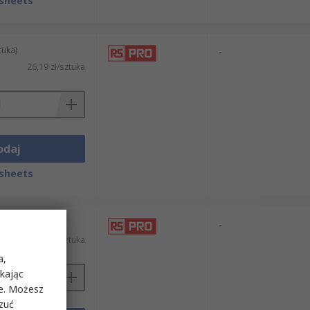
sheets
tuka)
-
26,19 zł/sztuka
odaj
sheets
tuka)
-
26,19 zł/sztuka
a,
ikając
ie. Możesz
rzuć