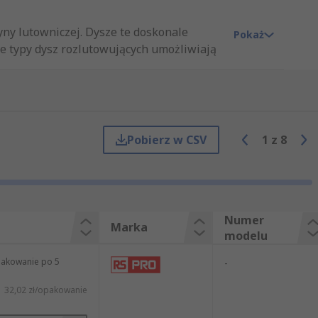
ny lutowniczej. Dysze te doskonale
Pokaż
e typy dysz rozlutowujących umożliwiają
nię.
e marki, takie jak Abeco, CK, Ersa,
Pobierz w CSV
1
z
8
Numer
Marka
modelu
pakowanie po 5
-
32,02 zł/opakowanie
ą następujące zastosowania: