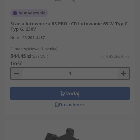
W magazynie
Stacja lutownicza RS PRO LCD Lutowanie 65 W Typ C,
Typ G, 230V
Nr art. RS
202-4487
Suma częściowa (1 sztuka)
644,45 zł
(bez VAT)
644,45 zł/sztuka
Ilość
Dodaj
Datasheets