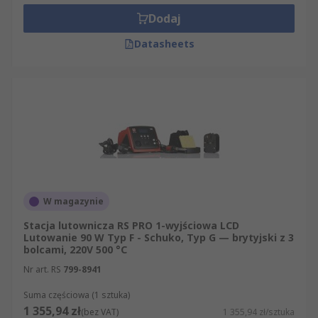
Przy stanowisku lutowniczym warto uwzględnić
Dodaj
także wentylację i odprowadzanie oparów.
Datasheets
Stacje lutownicze w ofercie RS
W RS znajdziesz stacje lutownicze do montażu,
napraw, rozlutowywania i pracy z gorącym
powietrzem. Dostępne są m.in. produkty RS PRO
oraz urządzenia marek Weller, Ersa, Metcal i
Thermaltronics.
Przy kompletowaniu stanowiska warto sprawdzić
W magazynie
również
lutownice
, groty lutownicze, akcesoria
lutownicze, pochłaniacze oparów lutowniczych,
Stacja lutownicza RS PRO 1-wyjściowa LCD
Lutowanie 90 W Typ F - Schuko, Typ G — brytyjski z 3
topniki i lutowie. Dzięki temu łatwiej dobrać nie
bolcami, 220V 500 °C
tylko samą stację, ale też materiały
Nr art. RS
799-8941
eksploatacyjne i elementy potrzebne do
regularnej pracy.
Suma częściowa (1 sztuka)
1 355,94 zł
(bez VAT)
1 355,94 zł/sztuka