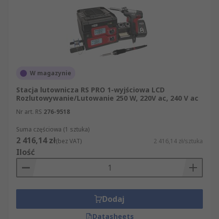
demontować elementy z płytek. Modele
wielofunkcyjne mogą łączyć
lutowanie
,
rozlutowywanie i gorące powietrze w jednym
urządzeniu.
Na co zwrócić uwagę przy wyborze?
W magazynie
Stacja lutownicza RS PRO 1-wyjściowa LCD
Dobór stacji lutowniczej powinien wynikać z
Rozlutowywanie/Lutowanie 250 W, 220V ac, 240 V ac
rodzaju pracy, elementów, z którymi będzie
Nr art. RS
276-9518
używana, oraz wymagań stanowiska.
Suma częściowa (1 sztuka)
Przed zakupem sprawdź przede wszystkim:
2 416,14 zł
(bez VAT)
2 416,14 zł/sztuka
Ilość
obsługiwane zadania
– lutowanie,
rozlutowywanie, gorące powietrze lub
funkcje łączone;
moc znamionową
– wpływającą na
Dodaj
szybkość nagrzewania i stabilność pracy
Datasheets