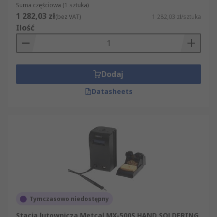
Suma częściowa (1 sztuka)
1 282,03 zł
(bez VAT)
1 282,03 zł/sztuka
Ilość
Dodaj
Datasheets
Tymczasowo niedostępny
Stacja lutownicza Metcal MX-500S HAND SOLDERING