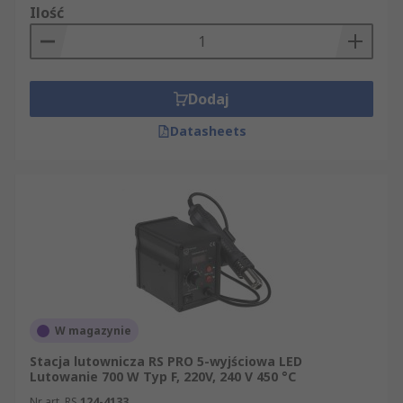
Sprawdź dostępne modele, porównaj parametry i
Ilość
zamów stację lutowniczą dopasowaną do
zastosowania.
Dodaj
Datasheets
W magazynie
Stacja lutownicza RS PRO 5-wyjściowa LED
Lutowanie 700 W Typ F, 220V, 240 V 450 °C
Nr art. RS
124-4133