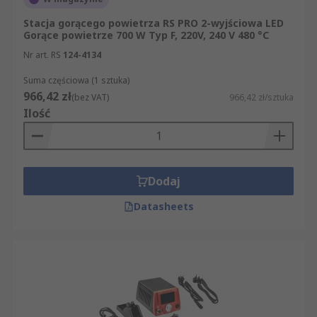
Zastosowania stacji lutowniczych
Stacja gorącego powietrza RS PRO 2-wyjściowa LED
Gorące powietrze 700 W Typ F, 220V, 240 V 480 °C
Nr art. RS
124-4134
Stacje lutownicze są stosowane tam, gdzie
potrzebna jest większa kontrola nad
Suma częściowa (1 sztuka)
temperaturą, powtarzalnością pracy i jakością
966,42 zł
(bez VAT)
966,42 zł/sztuka
połączenia niż w przypadku prostych narzędzi
Ilość
ręcznych. Sprawdzają się w elektronice, serwisie,
montażu, naprawach i pracach laboratoryjnych.
Najczęstsze zastosowania obejmują:
Dodaj
lutowanie przewodów, złączy, pól
Datasheets
lutowniczych i elementów na płytkach PCB,
montaż i naprawę układów elektronicznych,
prace serwisowe przy urządzeniach
elektrycznych i elektronicznych,
rozlutowywanie elementów oraz usuwanie