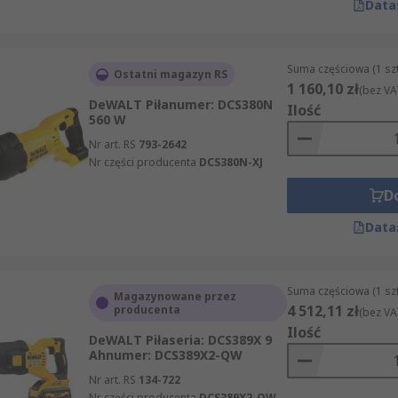
Data
Suma częściowa (1 sz
Ostatni magazyn RS
1 160,10 zł
(bez VA
DeWALT Piłanumer: DCS380N
Ilość
560 W
Nr art. RS
793-2642
Nr części producenta
DCS380N-XJ
D
Data
Suma częściowa (1 sz
Magazynowane przez
4 512,11 zł
producenta
(bez VA
Ilość
DeWALT Piłaseria: DCS389X 9
Ahnumer: DCS389X2-QW
Nr art. RS
134-722
Nr części producenta
DCS389X2-QW