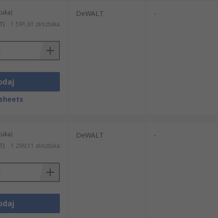
tuka)
DeWALT
-
T)
1 591,61 zł/sztuka
odaj
sheets
tuka)
DeWALT
-
T)
1 299,11 zł/sztuka
odaj