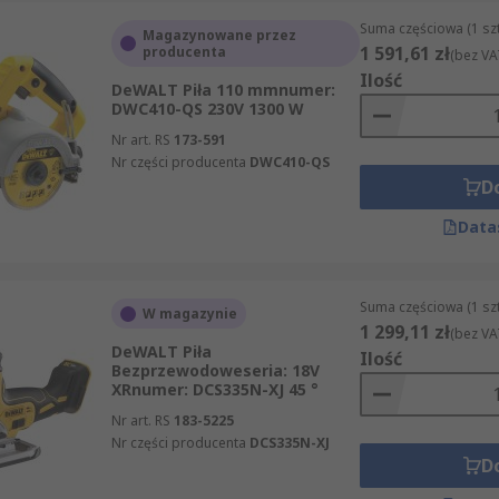
Suma częściowa (1 sz
Magazynowane przez
1 591,61 zł
producenta
(bez VA
Ilość
DeWALT Piła 110 mmnumer:
DWC410-QS 230V 1300 W
Nr art. RS
173-591
Nr części producenta
DWC410-QS
D
Data
Suma częściowa (1 sz
W magazynie
1 299,11 zł
(bez VA
DeWALT Piła
Ilość
Bezprzewodoweseria: 18V
XRnumer: DCS335N-XJ 45 °
Nr art. RS
183-5225
Nr części producenta
DCS335N-XJ
D