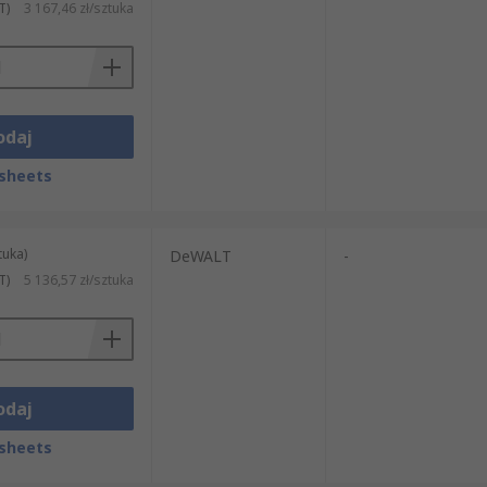
T)
3 167,46 zł/sztuka
odaj
sheets
tuka)
DeWALT
-
T)
5 136,57 zł/sztuka
odaj
sheets