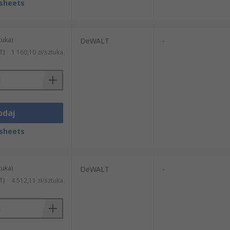
sheets
tuka)
DeWALT
-
T)
1 160,10 zł/sztuka
odaj
sheets
tuka)
DeWALT
-
T)
4 512,11 zł/sztuka