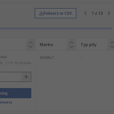
Pobierz w CSV
1
z
13
Marka
Typ piły
tuka)
DeWALT
-
T)
2 171,79 zł/sztuka
odaj
sheets