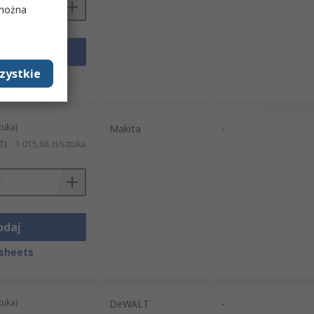
 można
odaj
zystkie
sheets
tuka)
Makita
-
T)
1 015,68 zł/sztuka
odaj
sheets
tuka)
DeWALT
-