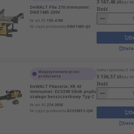
3 167,46 zł
(bez VA
DeWALT Piła 210 mmnumer:
Ilość
DWE7485 230V
Nr art. RS
195-4788
Nr części producenta
DWE7485-QS
D
Data
Suma częściowa (1 sz
Magazynowane przez
5 136,57 zł
producenta
(bez VA
Ilość
DeWALT Piłaseria: XR 43
mmnumer: DCS398 Silnik prądu
stałego bezszczotkowy Typ C
Nr art. RS
274-3058
Nr części producenta
DCS398T2-QW
D
Data