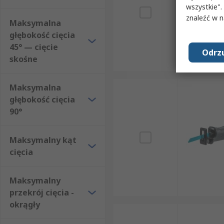
wszystkie".
znaleźć w 
Maksymalna
głębokość cięcia
45° — cięcie
Odrzu
skośne
Maksymalna
głębokość cięcia
90°
Maksymalny kąt
cięcia
Maksymalny
przekrój cięcia -
okrągły