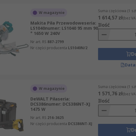
Suma częściowa (1 sz
W magazynie
1 614,57 zł
(bez VA
Makita Piła Przewodoweseria:
Ilość
LS1040numer: LS1040 95 mm 90
° 1650 W 240V
Nr art. RS
887-2799
Nr części producenta
LS1040N/2
D
Data
Suma częściowa (1 sz
W magazynie
1 571,76 zł
(bez VA
DeWALT Piłaseria:
Ilość
DCS386numer: DCS386NT-XJ
1475 W
Nr art. RS
216-3625
Nr części producenta
DCS386NT-XJ
D