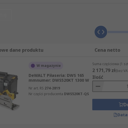
tuj
owe dane produktu
Cena netto
Suma częściowa (1 sz
W magazynie
2 171,79 zł
(bez VA
DeWALT Piłaseria: DWS 165
Ilość
mmnumer: DWS520KT 1300 W
Nr art. RS
274-2819
Nr części producenta
DWS520KT-QS
D
Data