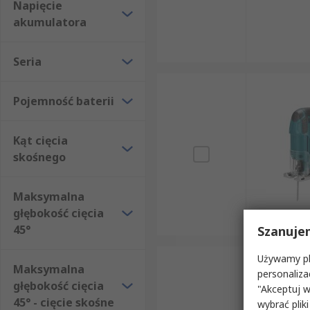
Napięcie
akumulatora
Seria
Pojemność baterii
Kąt cięcia
skośnego
Maksymalna
głębokość cięcia
45°
Szanuje
Używamy pli
Maksymalna
personaliza
głębokość cięcia
"Akceptuj w
45° - cięcie skośne
wybrać pliki