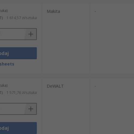
tuka)
Makita
-
T)
1 614,57 zł/sztuka
odaj
sheets
tuka)
DeWALT
-
T)
1 571,76 zł/sztuka
odaj