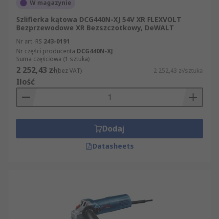
W magazynie
Szlifierka kątowa DCG440N-XJ 54V XR FLEXVOLT
Bezprzewodowe XR Bezszczotkowy, DeWALT
Nr art. RS
243-0191
Nr części producenta
DCG440N-XJ
Suma częściowa (1 sztuka)
2 252,43 zł
(bez VAT)
2 252,43 zł/sztuka
Ilość
Dodaj
Datasheets