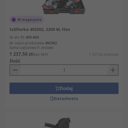
W magazynie
Szlifierka 492302, 2200 W, Flex
Nr art. RS
459-842
Nr części producenta
492302
Suma częściowa (1 zestaw)
1 237,50 zł
(bez VAT)
1 237,50 zł/zestaw
Ilość
Dodaj
Datasheets