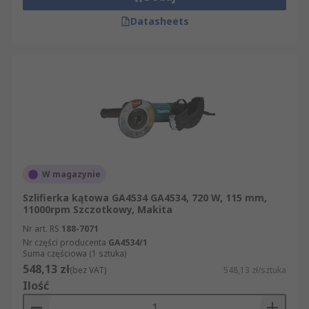
Datasheets
W magazynie
Szlifierka kątowa GA4534 GA4534, 720 W, 115 mm,
11000rpm Szczotkowy, Makita
Nr art. RS
188-7071
Nr części producenta
GA4534/1
Suma częściowa (1 sztuka)
548,13 zł
(bez VAT)
548,13 zł/sztuka
Ilość