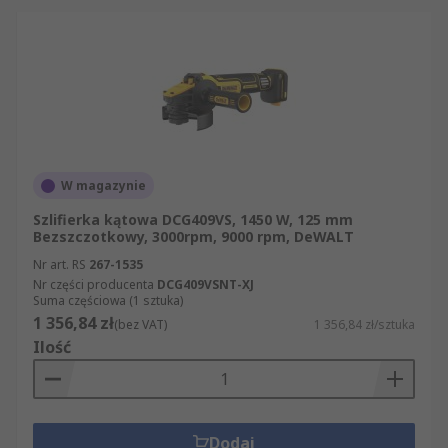
W magazynie
Szlifierka kątowa DCG409VS, 1450 W, 125 mm
Bezszczotkowy, 3000rpm, 9000 rpm, DeWALT
Nr art. RS
267-1535
Nr części producenta
DCG409VSNT-XJ
Suma częściowa (1 sztuka)
1 356,84 zł
(bez VAT)
1 356,84 zł/sztuka
Ilość
Dodaj