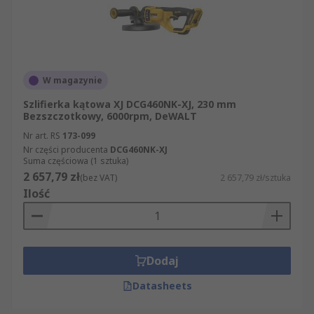
W magazynie
Szlifierka kątowa XJ DCG460NK-XJ, 230 mm
Bezszczotkowy, 6000rpm, DeWALT
Nr art. RS
173-099
Nr części producenta
DCG460NK-XJ
Suma częściowa (1 sztuka)
2 657,79 zł
(bez VAT)
2 657,79 zł/sztuka
Ilość
Dodaj
Datasheets