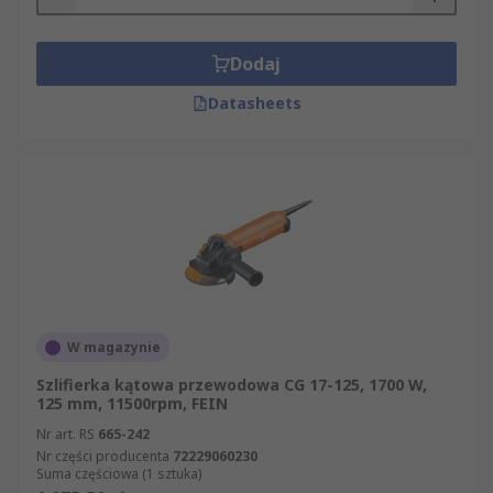
Dodaj
Datasheets
W magazynie
Szlifierka kątowa przewodowa CG 17-125, 1700 W,
125 mm, 11500rpm, FEIN
Nr art. RS
665-242
Nr części producenta
72229060230
Suma częściowa (1 sztuka)