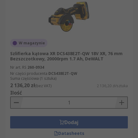
W magazynie
Szlifierka kątowa XR DCS438E2T-QW 18V XR, 76 mm
Bezszczotkowy, 20000rpm 1.7 Ah, DeWALT
Nr art. RS
260-0934
Nr części producenta
DCS438E2T-QW
Suma częściowa (1 sztuka)
2 136,20 zł
(bez VAT)
2 136,20 zł/sztuka
Ilość
Dodaj
Datasheets