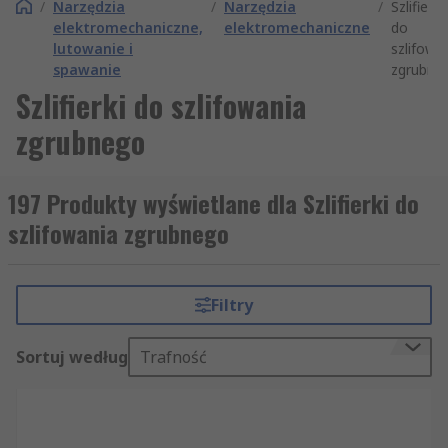
/
Narzędzia
/
Narzędzia
/
Szlifierki
elektromechaniczne,
elektromechaniczne
do
lutowanie i
szlifowa
spawanie
zgrubne
Szlifierki do szlifowania
zgrubnego
197 Produkty wyświetlane dla Szlifierki do
szlifowania zgrubnego
Filtry
Sortuj według
Trafność