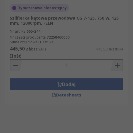
Tymczasowo niedostępny
Szlifierka kątowa przewodowa CG 7-125, 750 W, 125
mm, 12000rpm, FEIN
Nr art. RS
665-244
Nr części producenta
72250460000
Suma częściowa (1 sztuka)
445,50 zł
(bez VAT)
445,50 zł/sztuka
Ilość
Dodaj
Datasheets