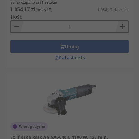
Suma częściowa (1 sztuka)
1 054,17 zł
(bez VAT)
1 054,17 zł/sztuka
Ilość
Dodaj
Datasheets
W magazynie
Szlifierka kątowa GA5040R, 1100 W, 125 mm,