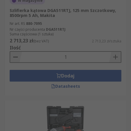
W magazynie
Szlifierka kątowa DGA511RTJ, 125 mm Szczotkowy,
8500rpm 5 Ah, Makita
Nr art. RS
880-7095
Nr części producenta
DGA511RTJ
Suma częściowa (1 sztuka)
2 713,23 zł
(bez VAT)
2 713,23 zł/sztuka
Ilość
Dodaj
Datasheets