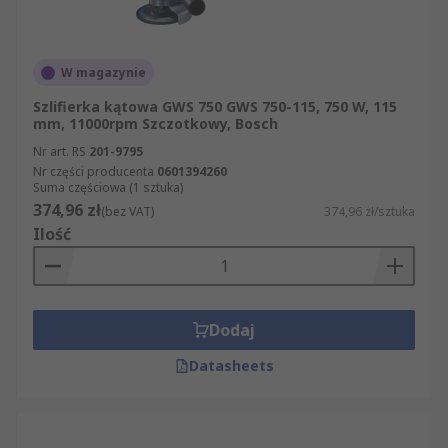
W magazynie
Szlifierka kątowa GWS 750 GWS 750-115, 750 W, 115
mm, 11000rpm Szczotkowy, Bosch
Nr art. RS
201-9795
Nr części producenta
0601394260
Suma częściowa (1 sztuka)
374,96 zł
(bez VAT)
374,96 zł/sztuka
Ilość
Dodaj
Datasheets