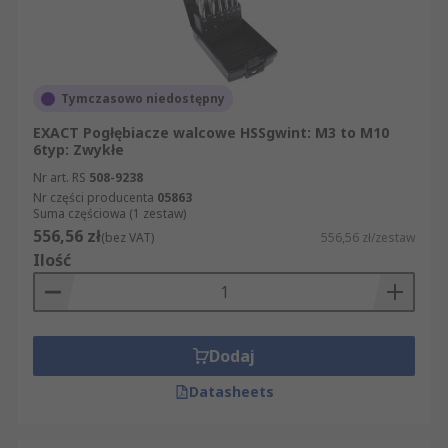
Tymczasowo niedostępny
EXACT Pogłębiacze walcowe HSSgwint: M3 to M10
6typ: Zwykłe
Nr art. RS
508-9238
Nr części producenta
05863
Suma częściowa (1 zestaw)
556,56 zł
(bez VAT)
556,56 zł/zestaw
Ilość
Dodaj
Datasheets