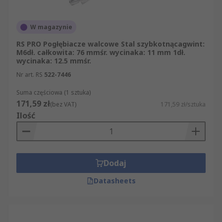
W magazynie
RS PRO Pogłębiacze walcowe Stal szybkotnącagwint:
M6dł. całkowita: 76 mmśr. wycinaka: 11 mm 1dł.
wycinaka: 12.5 mmśr.
Nr art. RS
522-7446
Suma częściowa (1 sztuka)
171,59 zł
(bez VAT)
171,59 zł/sztuka
Ilość
Dodaj
Datasheets