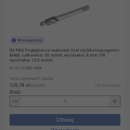
W magazynie
RS PRO Pogłębiacze walcowe Stal szybkotnącagwint:
M4dł. całkowita: 65 mmśr. wycinaka: 8 mm 1dł.
wycinaka: 12.5 mmśr.
Nr art. RS
522-7424
Suma częściowa (1 sztuka)
129,78 zł
(bez VAT)
129,78 zł/sztuka
Ilość
Dodaj