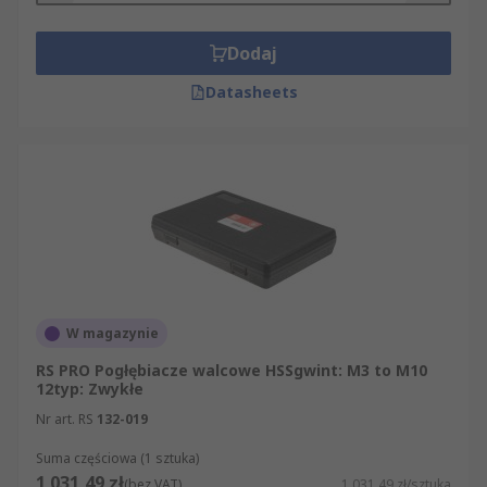
Dodaj
Datasheets
W magazynie
RS PRO Pogłębiacze walcowe HSSgwint: M3 to M10
12typ: Zwykłe
Nr art. RS
132-019
Suma częściowa (1 sztuka)
1 031,49 zł
(bez VAT)
1 031,49 zł/sztuka