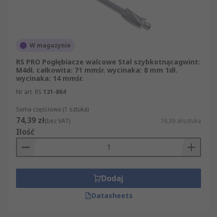
W magazynie
RS PRO Pogłębiacze walcowe Stal szybkotnącagwint:
M4dł. całkowita: 71 mmśr. wycinaka: 8 mm 1dł.
wycinaka: 14 mmśr.
Nr art. RS
131-864
Suma częściowa (1 sztuka)
74,39 zł
(bez VAT)
74,39 zł/sztuka
Ilość
Dodaj
Datasheets