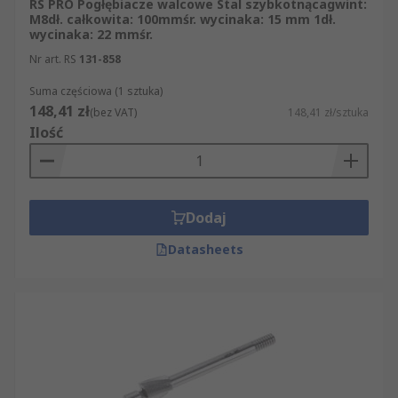
RS PRO Pogłębiacze walcowe Stal szybkotnącagwint:
M8dł. całkowita: 100mmśr. wycinaka: 15 mm 1dł.
wycinaka: 22 mmśr.
Nr art. RS
131-858
Suma częściowa (1 sztuka)
148,41 zł
(bez VAT)
148,41 zł/sztuka
Ilość
Dodaj
Datasheets