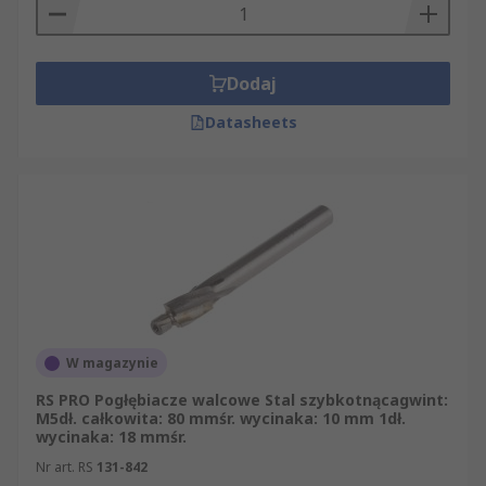
Dodaj
Datasheets
W magazynie
RS PRO Pogłębiacze walcowe Stal szybkotnącagwint:
M5dł. całkowita: 80 mmśr. wycinaka: 10 mm 1dł.
wycinaka: 18 mmśr.
Nr art. RS
131-842