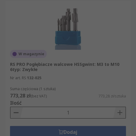
W magazynie
RS PRO Pogłębiacze walcowe HSSgwint: M3 to M10
6typ: Zwykłe
Nr art. RS
132-025
Suma częściowa (1 sztuka)
773,28 zł
(bez VAT)
773,28 zł/sztuka
Ilość
Dodaj