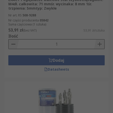
M4dł. całkowita: 71 mmśr. wycinaka: 8 mm 1śr.
trzpienia: 5mmtyp: Zwykłe
Nr art. RS
508-9288
Nr części producenta
05842
Suma częściowa (1 sztuka)
53,91 zł
(bez VAT)
53,91 zł/sztuka
Ilość
Dodaj
Datasheets