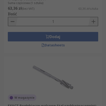
Suma częściowa (1 sztuka)
63,36 zł
(bez VAT)
63,36 zł/sztuka
Ilość
Dodaj
Datasheets
W magazynie
EXACT Pogłębiacze walcowe Stal szybkotnącagwint: