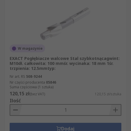
W magazynie
EXACT Pogłębiacze walcowe Stal szybkotnącagwint:
M10dł. całkowita: 100 mmśr. wycinaka: 18 mm 1śr.
trzpienia: 12.5mmtyp:
Nr art. RS
508-9244
Nr części producenta
05846
Suma częściowa (1 sztuka)
120,15 zł
(bez VAT)
120,15 zł/sztuka
Ilość
Dodaj