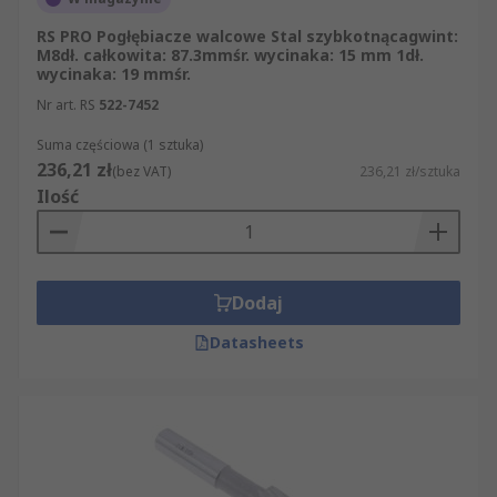
które mają zastosowanie w przemyśle lotniczym.
RS PRO Pogłębiacze walcowe Stal szybkotnącagwint:
M8dł. całkowita: 87.3mmśr. wycinaka: 15 mm 1dł.
Pogłębiacze walcowe będą często nieco większe
wycinaka: 19 mmśr.
niż śruba do wpuszczenia, aby umożliwić użycie
Nr art. RS
522-7452
kluczy nasadowych, a nawet nakrętek.
Suma częściowa (1 sztuka)
Cechy pogłębiacza walcowego
236,21 zł
(bez VAT)
236,21 zł/sztuka
Ilość
Możliwość stosowania z konwencjonalnymi
elektronarzędziami
Brak wystających mocowań
Dodaj
Zwiększenie estetyki gotowego produktu
Datasheets