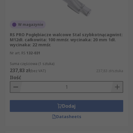
W magazynie
RS PRO Pogłębiacze walcowe Stal szybkotnącagwint:
M12dł. całkowita: 100 mmśr. wycinaka: 20 mm 1dł.
wycinaka: 22 mmśr.
Nr art. RS
132-031
Suma częściowa (1 sztuka)
237,83 zł
(bez VAT)
237,83 zł/sztuka
Ilość
Dodaj
Datasheets