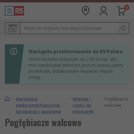
0
MPN
Nastąpiło przekierowanie do RS Polska
Firma Distrelec połączyła się z RS Group, aby
móc zaoferować klientom jeszcze szerszą gamę
produktów, zlokalizowane wsparcie i lepsze
usługi.
/
Narzędzia
/
Wiertła i
/
Pogłębiacze
elektromechaniczne,
części do
walcowe
lutowanie i spawanie
wiertarek
Pogłębiacze walcowe