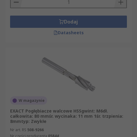
Dodaj
Datasheets
W magazynie
EXACT Pogłębiacze walcowe HSSgwint: M6dł.
całkowita: 80 mmśr. wycinaka: 11 mm 1śr. trzpienia:
8mmtyp: Zwykłe
Nr art. RS
508-9266
Nr części producenta
05844