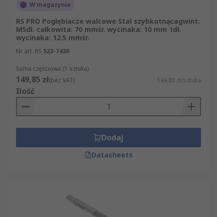
W magazynie
RS PRO Pogłębiacze walcowe Stal szybkotnącagwint:
M5dł. całkowita: 70 mmśr. wycinaka: 10 mm 1dł.
wycinaka: 12.5 mmśr.
Nr art. RS
522-7430
Suma częściowa (1 sztuka)
149,85 zł
(bez VAT)
149,85 zł/sztuka
Ilość
Dodaj
Datasheets