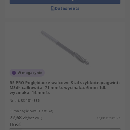
Datasheets
W magazynie
RS PRO Pogłębiacze walcowe Stal szybkotnącagwint:
M3dł. całkowita: 71 mmśr. wycinaka: 6 mm 1dł.
wycinaka: 14 mmśr.
Nr art. RS
131-886
Suma częściowa (1 sztuka)
72,68 zł
(bez VAT)
72,68 zł/sztuka
Ilość