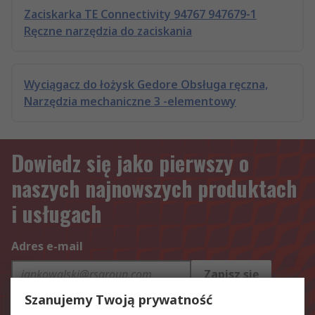
Zaciskarka TE Connectivity 94767 947679-1
Ręczne narzędzia do zaciskania
Wyciągacz do łożysk Gedore Obsługa ręczna,
Narzędzia mechaniczne 3 -elementowy
Dowiedz się jako pierwszy o
naszych najnowszych produktach
i usługach
Adres e-mail
Zapisz się
Szanujemy Twoją prywatność
Dane osobowe przekazane nam podczas zapisywania się