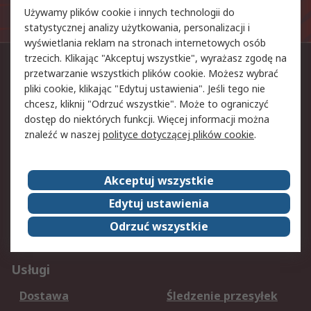
na listę mailingową będą przetwarzane zgodnie z naszą
Używamy plików cookie i innych technologii do
polityką prywatności
.
statystycznej analizy użytkowania, personalizacji i
wyświetlania reklam na stronach internetowych osób
trzecich. Klikając "Akceptuj wszystkie", wyrażasz zgodę na
Kontakt
przetwarzanie wszystkich plików cookie. Możesz wybrać
pliki cookie, klikając "Edytuj ustawienia". Jeśli tego nie
22 22 3 11 11
chcesz, kliknij "Odrzuć wszystkie". Może to ograniczyć
dostęp do niektórych funkcji. Więcej informacji można
bok@rspoland.com
znaleźć w naszej
polityce dotyczącej plików cookie
.
Znajdź nas na
Akceptuj wszystkie
Edytuj ustawienia
Akceptujemy
Odrzuć wszystkie
Usługi
Dostawa
Śledzenie przesyłek