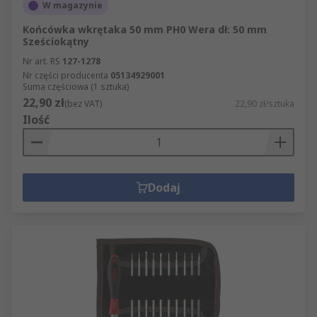
W magazynie
Końcówka wkrętaka 50 mm PH0 Wera dł: 50 mm
Sześciokątny
Nr art. RS
127-1278
Nr części producenta
05134929001
Suma częściowa (1 sztuka)
22,90 zł
(bez VAT)
22,90 zł/sztuka
Ilość
Dodaj