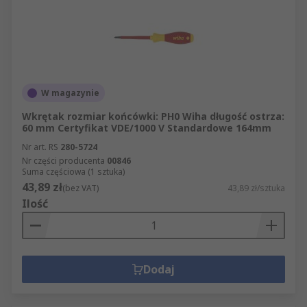
W magazynie
Wkrętak rozmiar końcówki: PH0 Wiha długość ostrza:
60 mm Certyfikat VDE/1000 V Standardowe 164mm
Nr art. RS
280-5724
Nr części producenta
00846
Suma częściowa (1 sztuka)
43,89 zł
(bez VAT)
43,89 zł/sztuka
Ilość
Dodaj