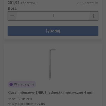
201,92 zł
(bez VAT)
201,92 zł/sztuka
Ilość
Dodaj
W magazynie
Klucz imbusowy INBUS Jednostki metryczne 4 mm
Nr art. RS
311-930
Nr części producenta
72403