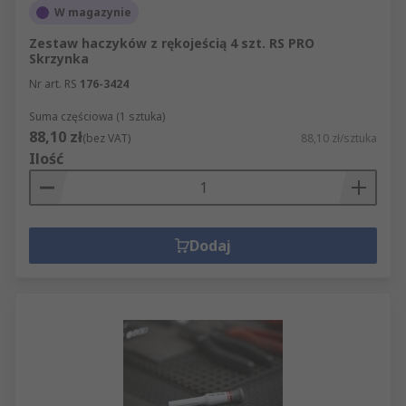
W magazynie
Zestaw haczyków z rękojeścią 4 szt. RS PRO
Skrzynka
Nr art. RS
176-3424
Suma częściowa (1 sztuka)
88,10 zł
(bez VAT)
88,10 zł/sztuka
Ilość
Dodaj