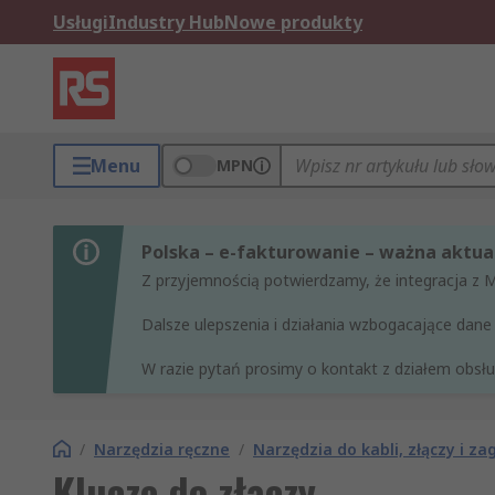
Usługi
Industry Hub
Nowe produkty
Menu
MPN
Polska – e-fakturowanie – ważna aktual
Z przyjemnością potwierdzamy, że integracja z 
Dalsze ulepszenia i działania wzbogacające da
W razie pytań prosimy o kontakt z działem obsług
/
Narzędzia ręczne
/
Narzędzia do kabli, złączy i za
Klucze do złączy