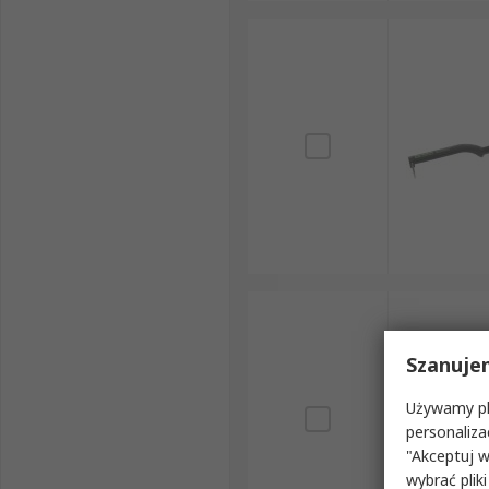
Szanuje
Używamy pli
personaliza
"Akceptuj w
wybrać pliki