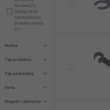
Złącza przewodów słonecznych
– powszechnie
dostawą (3)
Nakrętki zabezpieczające
– typ mocowania za
Dostępne do
zamówienia w
Zwrócić uwagę na klucze do złączy, które wytwarzają
przedsprzedaży
(1)
Marka
Typ produktu
Typ podrzędny
Seria
Długość całkowita