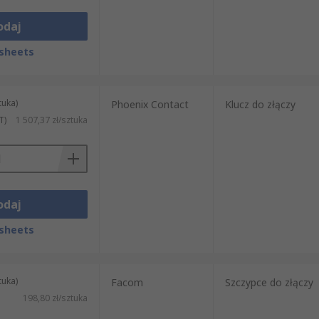
odaj
sheets
tuka)
Phoenix Contact
Klucz do złączy
T)
1 507,37 zł/sztuka
odaj
sheets
tuka)
Facom
Szczypce do złączy
198,80 zł/sztuka