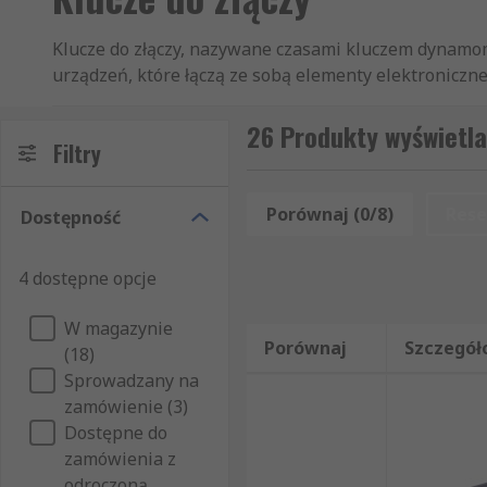
Klucze do złączy, nazywane czasami kluczem dynamom
urządzeń, które łączą ze sobą elementy elektroniczne
nadmiernemu dokręceniu, aby nie uszkodzić złącza.
26 Produkty wyświetla
Jak działa klucz dynamometryczny do złączy?
Filtry
Klucze do złączy ułatwiają precyzyjne dokręcanie złą
Porównaj (0/8)
Rese
Dostępność
skuteczne dokręcanie lub luzowanie.
Typy i zastosowania kluczy do złączy:
4 dostępne opcje
W magazynie
Istnieją różne typy kluczy do złączy dla różnych typów
Porównaj
Szczegół
(18)
Sprowadzany na
Złącza okrągłe
– służą do podłączania i odłącza
zamówienie (3)
Złącza BNC
– lub złącza bagnetowe Neill–Conce
Dostępne do
Złącza gniazdowe w obudowie
– używane w z
zamówienia z
odroczoną