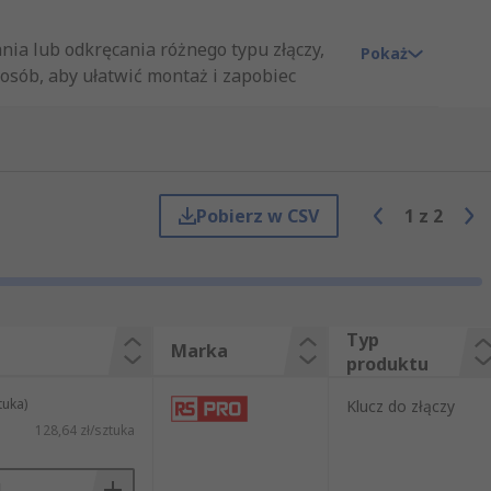
a lub odkręcania różnego typu złączy,
Pokaż
posób, aby ułatwić montaż i zapobiec
osadzenie wokół złącza, co pozwala na
Pobierz w CSV
1
z
2
 złączy, to:
Typ
Marka
produktu
tuka)
Klucz do złączy
 koncentrycznego.
128,64 zł/sztuka