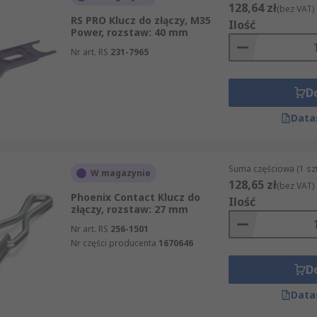
128,64 zł
(bez VAT)
RS PRO Klucz do złączy, M35
Ilość
Power, rozstaw: 40 mm
Nr art. RS
231-7965
D
Data
Suma częściowa (1 sz
W magazynie
128,65 zł
(bez VAT)
Phoenix Contact Klucz do
Ilość
złączy, rozstaw: 27 mm
Nr art. RS
256-1501
Nr części producenta
1670646
D
Data