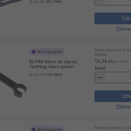
 stosowane do łączenia paneli słonecznych.
Nr art. RS
231-7966
 pomocą nakrętki i śruby.
D
 słyszalne kliknięcie po uzyskaniu prawidłowego dokręcenia
Data
Suma częściowa (1 o
W magazynie
sztuk/i)
16,34 zł
RS PRO Klucz do złączy,
(bez VAT)
TeePlug, Klucz płaski
Ilość
Nr art. RS
136-9910
D
Data
Suma częściowa (1 sz
W magazynie