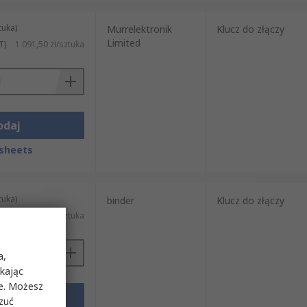
tuka)
Murrelektronik
Klucz do złączy
Limited
T)
1 091,50 zł/sztuka
odaj
sheets
tuka)
binder
Klucz do złączy
416,41 zł/sztuka
a,
ikając
ie. Możesz
odaj
rzuć