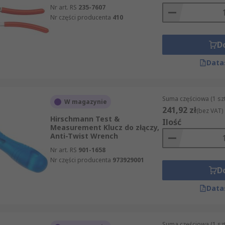
Nr art. RS
235-7607
Nr części producenta
410
D
Data
Suma częściowa (1 sz
W magazynie
241,92 zł
(bez VAT)
Hirschmann Test &
Ilość
Measurement Klucz do złączy,
Anti-Twist Wrench
Nr art. RS
901-1658
Nr części producenta
973929001
D
Data
Suma częściowa (1 sz