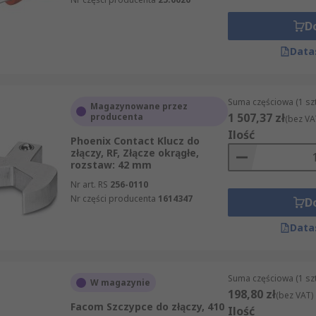
D
Data
Suma częściowa (1 sz
Magazynowane przez
1 507,37 zł
producenta
(bez VA
Ilość
Phoenix Contact Klucz do
złączy, RF, Złącze okrągłe,
rozstaw: 42 mm
Nr art. RS
256-0110
Nr części producenta
1614347
D
Data
Suma częściowa (1 sz
W magazynie
198,80 zł
(bez VAT)
Facom Szczypce do złączy, 410
Ilość