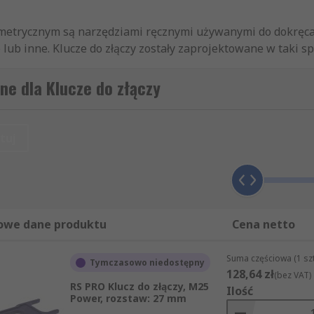
etrycznym są narzędziami ręcznymi używanymi do dokręcani
 lub inne. Klucze do złączy zostały zaprojektowane w taki s
ne dla Klucze do złączy
czy. W zależności od rozmiaru złącza zapewniają one pewne 
tuj
 złączy. Popularne złącza, do których należy używać klucza do
owe dane produktu
Cena netto
nia sygnału, obwodów zasilania i optycznych.
Suma częściowa (1 sz
Tymczasowo niedostępny
lman, złącze częstotliwości radiowej używane do przewodu
128,64 zł
(bez VAT)
RS PRO Klucz do złączy, M25
Ilość
astosowaniach audio.
Power, rozstaw: 27 mm