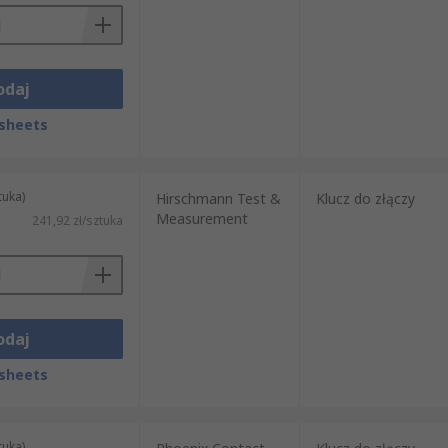
odaj
sheets
tuka)
Hirschmann Test &
Klucz do złączy
Measurement
241,92 zł/sztuka
odaj
sheets
tuka)