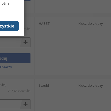
 można
sheets
tuka)
HAZET
Klucz do złączy
zystkie
398,34 zł/sztuka
odaj
sheets
tuka)
Staubli
Klucz do złączy
238,68 zł/sztuka