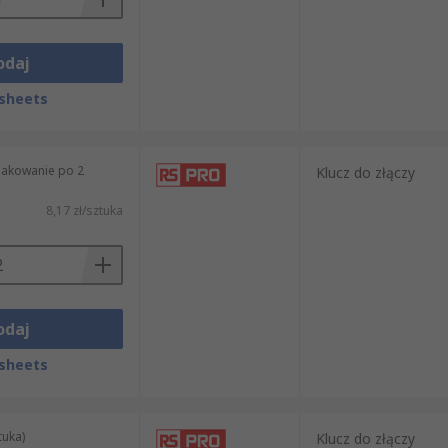
odaj
.
sheets
pakowanie po 2
Klucz do złączy
8,17 zł/sztuka
odaj
sheets
tuka)
Klucz do złączy