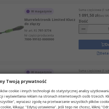
Suma częściowa (1 sz
W magazynie
1 091,50 zł
(bez VA
Murrelektronik Limited Klucz
Ilość
do złączy
Nr art. RS
797-5774
Nr części producenta
7000-99102-0000000
D
Data
Suma częściowa (1 sz
W magazynie
416,41 zł
(bez VAT)
binder Klucz do złączy, 763
my Twoją prywatność
Ilość
Nr art. RS
706-7833
ków cookie i innych technologii do statystycznej analizy użytkowani
Nr części producenta
07-0078-000
cji i wyświetlania reklam na stronach internetowych osób trzecich. Kl
szystkie", wyrażasz zgodę na przetwarzanie wszystkich plików cook
D
 cookie, klikając "Edytuj ustawienia". Jeśli tego nie chcesz, kliknij "Od