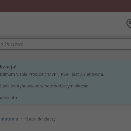
izacja!
Minimum Viable Product ("MVP") KSeF jest już aktywna.
ne będą kontynuowane w nadchodzącym okresie.
i klienta.
gniatania
/
Klucze do złączy