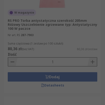
W magazynie
RS PRO Torba antystatyczna szerokość 205mm
Różowy Uszczelnienie zgrzewane typ: Antystatyczny
100 W paczce
Nr art. RS
287-7903
Suma częściowa (1 zestaw po 100 sztuk/i)
80,36 zł
(bez VAT)
80,36 zł/zestaw
Ilość
Dodaj
Datasheets