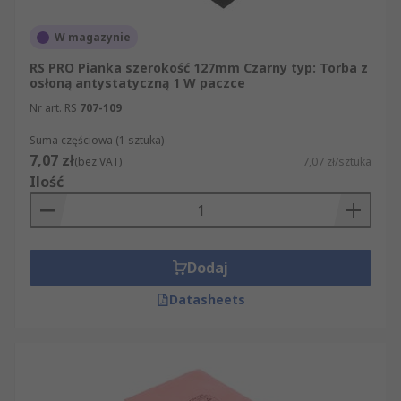
W magazynie
RS PRO Pianka szerokość 127mm Czarny typ: Torba z
osłoną antystatyczną 1 W paczce
Nr art. RS
707-109
Suma częściowa (1 sztuka)
7,07 zł
(bez VAT)
7,07 zł/sztuka
Ilość
Dodaj
Datasheets