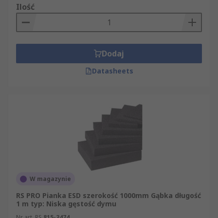
Ilość
Dodaj
Datasheets
W magazynie
RS PRO Pianka ESD szerokość 1000mm Gąbka długość
1 m typ: Niska gęstość dymu
Nr art. RS
815-3474