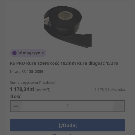
W magazynie
RS PRO Rura szerokość 102mm Rura długość 152 m
Nr art. RS
125-2359
Suma częściowa (1 sztuka)
1 178,34 zł
(bez VAT)
1 178,34 zł/sztuka
Ilość
Dodaj