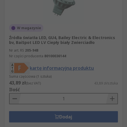
W magazynie
Źródła światła LED, GU4, Bailey Electric & Electronics
bv, BaiSpot LED LV Ciepły biały Zwierciadło
Nr art. RS
205-948
Nr części producenta
80100036144
kartę informacyjną produktu
Suma częściowa (1 sztuka)
43,89 zł
(bez VAT)
43,89 zł/sztuka
Ilość
Dodaj