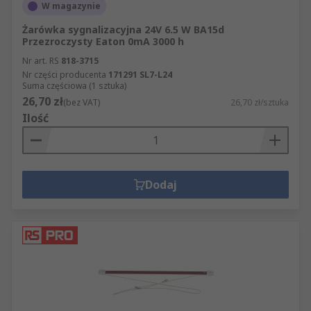
W magazynie
Żarówka sygnalizacyjna 24V 6.5 W BA15d
Przezroczysty Eaton 0mA 3000 h
Nr art. RS
818-3715
Nr części producenta
171291 SL7-L24
Suma częściowa (1 sztuka)
26,70 zł
(bez VAT)
26,70 zł/sztuka
Ilość
Dodaj