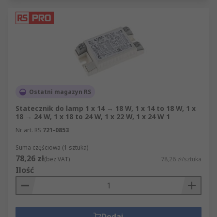
Ostatni magazyn RS
Statecznik do lamp 1 x 14 → 18 W, 1 x 14 to 18 W, 1 x
18 → 24 W, 1 x 18 to 24 W, 1 x 22 W, 1 x 24 W 1
Nr art. RS
721-0853
Suma częściowa (1 sztuka)
78,26 zł
(bez VAT)
78,26 zł/sztuka
Ilość
Dodaj