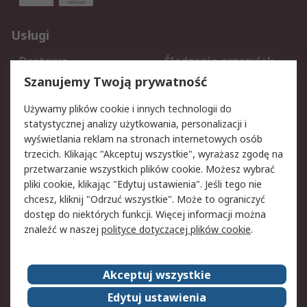
Usługi
Dostawa
Śledzenie przesyłek
Reklamacje i zwroty
Rejestracja
Szanujemy Twoją prywatność
Pomoc
Używamy plików cookie i innych technologii do
statystycznej analizy użytkowania, personalizacji i
Aspekty prawne
wyświetlania reklam na stronach internetowych osób
trzecich. Klikając "Akceptuj wszystkie", wyrażasz zgodę na
Bezpieczeństwo e-
Polityka dotycząca
przetwarzanie wszystkich plików cookie. Możesz wybrać
maila
plików cookie
pliki cookie, klikając "Edytuj ustawienia". Jeśli tego nie
Polityka prywatności
Użytkowanie witryny
chcesz, kliknij "Odrzuć wszystkie". Może to ograniczyć
Zastrzeżenia prawne
Warunki Sprzedaży
dostęp do niektórych funkcji. Więcej informacji można
znaleźć w naszej
polityce dotyczącej plików cookie
.
O firmie RS
Akceptuj wszystkie
Grupa RS
Kontakt
O firmie RS
RS na świecie
Edytuj ustawienia