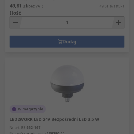
49,81 zł
(bez VAT)
49,81 zł/sztuka
Ilość
Dodaj
W magazynie
LED2WORK LED 24V Bezpośredni LED 3.5 W
Nr art. RS
652-167
Nr części producenta
130290-11