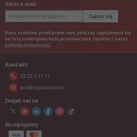
Adres e-mail
Zapisz się
Dane osobowe przekazane nam podczas zapisywania się
na listę mailingową będą przetwarzane zgodnie z naszą
polityką prywatności
.
Kontakt
22 22 3 11 11
bok@rspoland.com
Znajdź nas na
Akceptujemy