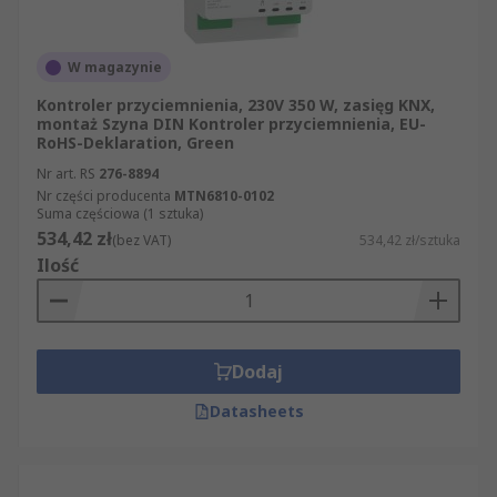
W magazynie
Kontroler przyciemnienia, 230V 350 W, zasięg KNX,
montaż Szyna DIN Kontroler przyciemnienia, EU-
RoHS-Deklaration, Green
Nr art. RS
276-8894
Nr części producenta
MTN6810-0102
Suma częściowa (1 sztuka)
534,42 zł
(bez VAT)
534,42 zł/sztuka
Ilość
Dodaj
Datasheets