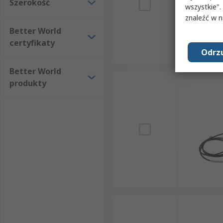
Szerokość
wszystkie".
znaleźć w 
Better World
certyfikaty
Odrzu
Better World
produkty