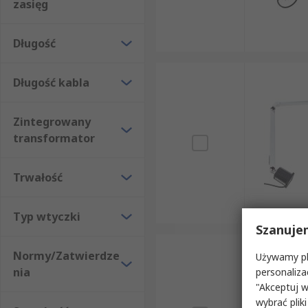
zasięg
Długość
Długość kabla
Zintegrowany
transformator
Trwałość
Typ wtyczki
Szanuje
Normy/Zatwierdze
Używamy pli
nia
personaliza
"Akceptuj w
wybrać pliki