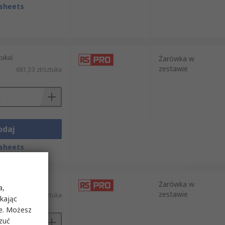
sheets
tuka)
Żarówka w
zestawie
681,53 zł/sztuka
odaj
sheets
tuka)
Żarówka w
a,
zestawie
182,58 zł/sztuka
ikając
ie. Możesz
rzuć