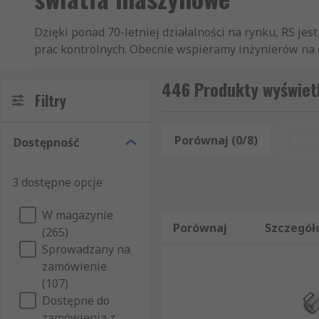
Dzięki ponad 70-letniej działalności na rynku, RS je
prac kontrolnych. Obecnie wspieramy inżynierów na ca
sekcji złączki i oprawy oświetleniowe klientom z pon
niezależnie od tego czy kupują akcesoria do naświet
446 Produkty wyświet
Filtry
produkty w dużych ilościach, czy tylko pojedyncze sz
artykuły, które pomyślnie przeszły rygorystyczne te
zapewnienie Państwu najwyższej klasy produktów i u
Porównaj (0/8)
Rese
Dostępność
3 dostępne opcje
W magazynie
Porównaj
Szczegół
(265)
Sprowadzany na
zamówienie
(107)
Dostępne do
zamówienia z