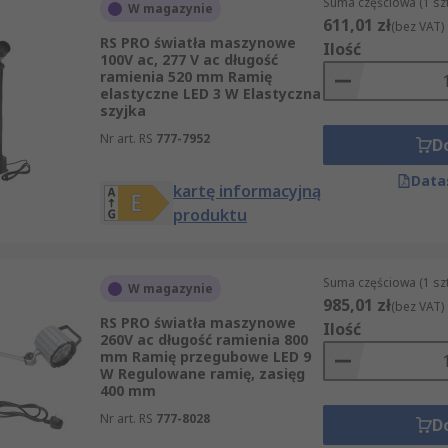
Suma częściowa (1 sz
W magazynie
611,01 zł
(bez VAT)
RS PRO światła maszynowe
Ilość
100V ac, 277 V ac długość
ramienia 520 mm Ramię
elastyczne LED 3 W Elastyczna
szyjka
Nr art. RS
777-7952
D
Data
kartę informacyjną
produktu
Suma częściowa (1 sz
W magazynie
985,01 zł
(bez VAT)
RS PRO światła maszynowe
Ilość
260V ac długość ramienia 800
mm Ramię przegubowe LED 9
W Regulowane ramię, zasięg
400 mm
Nr art. RS
777-8028
D