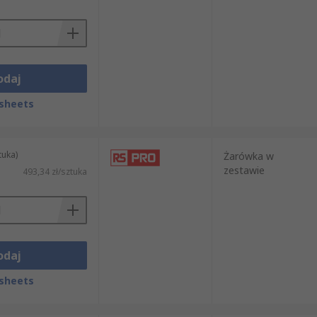
odaj
sheets
tuka)
Żarówka w
zestawie
493,34 zł/sztuka
odaj
sheets