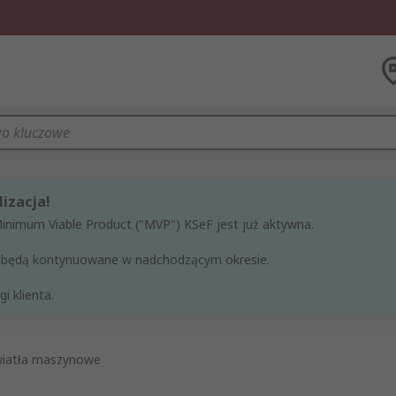
izacja!
Minimum Viable Product ("MVP") KSeF jest już aktywna.
ne będą kontynuowane w nadchodzącym okresie.
i klienta.
wiatła maszynowe