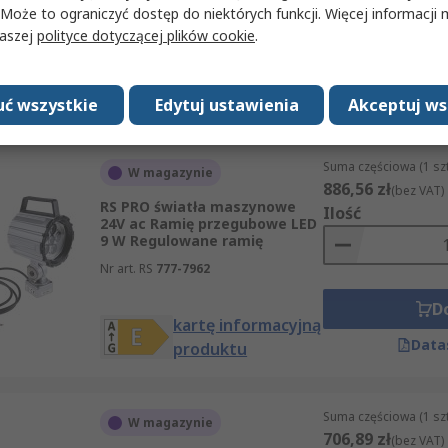
Nr art. RS
334-345
 Może to ograniczyć dostęp do niektórych funkcji. Więcej informacji
naszej
polityce dotyczącej plików cookie
.
D
Data
ć wszystkie
Edytuj ustawienia
Akceptuj ws
Suma częściowa (1 sz
W magazynie
886,56 zł
(bez VAT)
RS PRO światła maszynowe
Ilość
24V ac Ramię przegubowe LED
9 W Regulowane ramię
Nr art. RS
777-7962
D
kartę informacyjną
Data
produktu
Suma częściowa (1 sz
W magazynie
706,89 zł
(bez VAT)