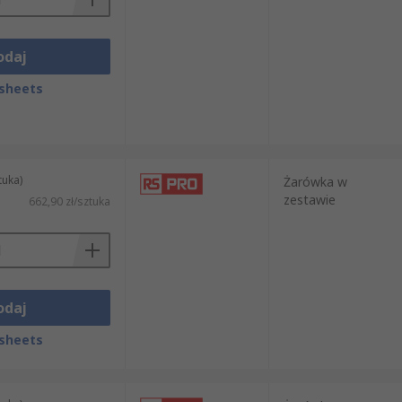
odaj
sheets
tuka)
Żarówka w
zestawie
662,90 zł/sztuka
odaj
sheets