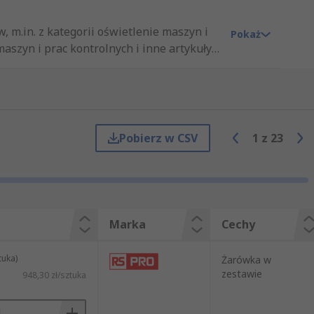
 m.in. z kategorii oświetlenie maszyn i
Pokaż
aszyn i prac kontrolnych i inne artykuły z
ści naszych produktów i usług,
. Niezależnie od tego, czy kupują Państwo
i z naszej oferty. Oferujemy wyłącznie
py, wiedząc, że naszym celem jest
Pobierz w CSV
1
z
23
Marka
Cechy
tuka)
Żarówka w
zestawie
948,30 zł/sztuka