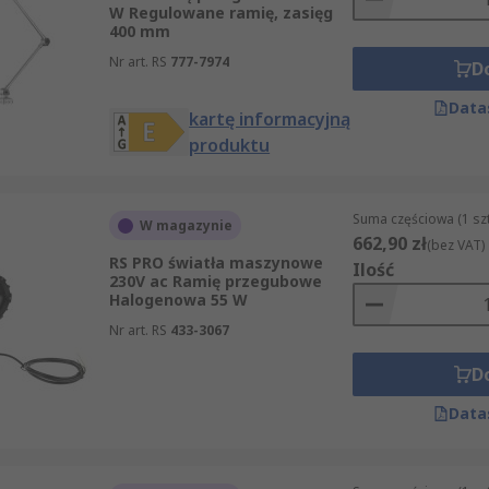
W Regulowane ramię, zasięg
400 mm
Nr art. RS
777-7974
D
Data
kartę informacyjną
produktu
Suma częściowa (1 sz
W magazynie
662,90 zł
(bez VAT)
RS PRO światła maszynowe
Ilość
230V ac Ramię przegubowe
Halogenowa 55 W
Nr art. RS
433-3067
D
Data