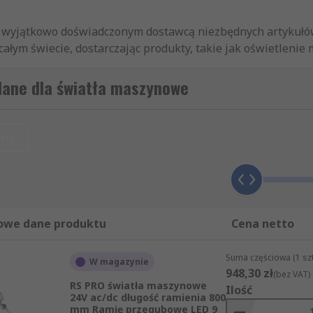
st wyjątkowo doświadczonym dostawcą niezbędnych artykułów,
łym świecie, dostarczając produkty, takie jak oświetlenie m
ad 160 krajów. Nasi klienci wiedzą, że mogą polegać na jako
laczy, czy grodziowe oprawy oświetleniowe i lampy bębnowe
lane dla światła maszynowe
tuki, oferujemy Państwu błyskawiczną dostawę tysięcy pozycj
sty bezpieczeństwa. Mogą więc Państwo spokojnie robić zaku
sług.
tuj
owe dane produktu
Cena netto
Suma częściowa (1 sz
W magazynie
948,30 zł
(bez VAT)
RS PRO światła maszynowe
Ilość
24V ac/dc długość ramienia 800
mm Ramię przegubowe LED 9