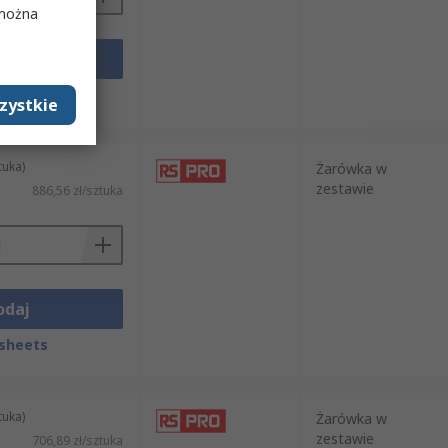
 można
odaj
sheets
zystkie
tuka)
Żarówka w
zestawie
886,56 zł/sztuka
odaj
sheets
tuka)
Żarówka w
zestawie
706,89 zł/sztuka