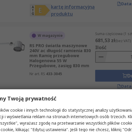
Data
kartę informacyjną
produktu
Suma częściowa (1 sz
W magazynie
681,53 zł
(bez VAT)
RS PRO światła maszynowe
Ilość
240V ac długość ramienia 830
mm Ramię przegubowe
Halogenowa 55 W
Przegubowe, zasięg 830 mm
Nr art. RS
433-3045
D
Data
my Twoją prywatność
Suma częściowa (1 sz
W magazynie
ków cookie i innych technologii do statystycznej analizy użytkowani
182,58 zł
(bez VAT)
cji i wyświetlania reklam na stronach internetowych osób trzecich. Kl
RS PRO światła maszynowe
Ilość
szystkie", wyrażasz zgodę na przetwarzanie wszystkich plików cook
12V Stacjonarny LED
 cookie, klikając "Edytuj ustawienia". Jeśli tego nie chcesz, kliknij "Od