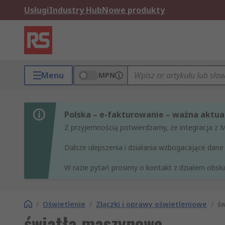
Usługi
Industry Hub
Nowe produkty
Menu
MPN
Polska – e-fakturowanie – ważna aktual
Z przyjemnością potwierdzamy, że integracja z 
Dalsze ulepszenia i działania wzbogacające da
W razie pytań prosimy o kontakt z działem obsług
/
Oświetlenie
/
Złączki i oprawy oświetleniowe
/
ś
światła maszynowe