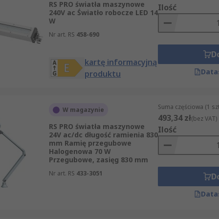
RS PRO światła maszynowe
Ilość
240V ac Światło robocze LED 14
W
Nr art. RS
458-690
D
kartę informacyjną
Data
produktu
Suma częściowa (1 sz
W magazynie
493,34 zł
(bez VAT)
RS PRO światła maszynowe
Ilość
24V ac/dc długość ramienia 830
mm Ramię przegubowe
Halogenowa 70 W
Przegubowe, zasięg 830 mm
Nr art. RS
433-3051
D
Data