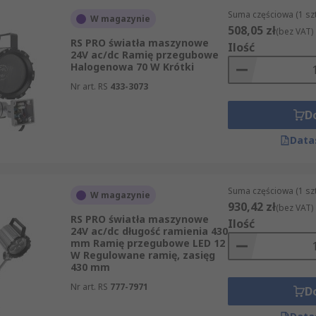
Suma częściowa (1 sz
W magazynie
508,05 zł
(bez VAT)
RS PRO światła maszynowe
Ilość
24V ac/dc Ramię przegubowe
Halogenowa 70 W Krótki
Nr art. RS
433-3073
D
Data
Suma częściowa (1 sz
W magazynie
930,42 zł
(bez VAT)
RS PRO światła maszynowe
Ilość
24V ac/dc długość ramienia 430
mm Ramię przegubowe LED 12
W Regulowane ramię, zasięg
430 mm
Nr art. RS
777-7971
D