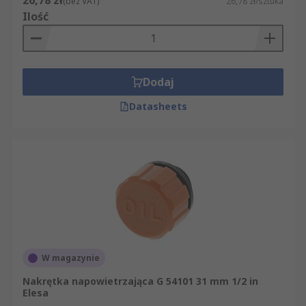
26,78 zł
(bez VAT)
26,78 zł/sztuka
Ilość
Dodaj
Datasheets
W magazynie
Nakrętka napowietrzająca G 54101 31 mm 1/2 in
Elesa