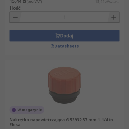
15,44 zł
(bez VAT)
15,44 zł/sztuka
Ilość
Dodaj
Datasheets
W magazynie
Nakrętka napowietrzająca G 53932 57 mm 1-1/4 in
Elesa