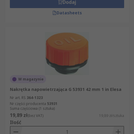
Dodaj
Datasheets
W magazynie
Nakrętka napowietrzająca G 53931 42 mm 1 in Elesa
Nr art. RS
364-1323
Nr części producenta
53931
Suma częściowa (1 sztuka)
19,89 zł
(bez VAT)
19,89 zł/sztuka
Ilość