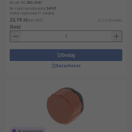
Nr art. RS
283-3161
Nr części producenta
54101
Suma częściowa (1 sztuka)
22,19 zł
(bez VAT)
22,19 zł/sztuka
Ilość
Dodaj
Datasheets
W magazynie