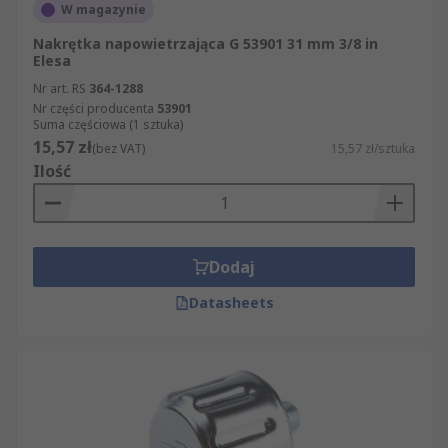
W magazynie
Nakrętka napowietrzająca G 53901 31 mm 3/8 in
Elesa
Nr art. RS
364-1288
Nr części producenta
53901
Suma częściowa (1 sztuka)
15,57 zł
(bez VAT)
15,57 zł/sztuka
Ilość
Dodaj
Datasheets