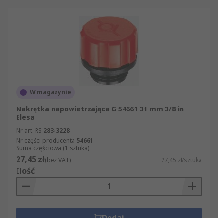
ilość szukanego przez Państwa produktu? Na
naszej stronie łatwo znajdą Państwo wszystkie
potrzebne artykuły z kategorii Nakrętki
napowietrzające. Oferujemy Państwu ponad 500
000 produktów dostępnych w sprzedaży online, a
także błyskawiczną dostawę. Jeśli odwiedzą
Państwo naszą stronę internetową, odkryją
Państwo, że została zaprojektowana tak, by
W magazynie
proces składania zamówienia był maksymalnie
prosty i klarowny.
Nakrętka napowietrzająca G 54661 31 mm 3/8 in
Elesa
Nr art. RS
283-3228
Nr części producenta
54661
Suma częściowa (1 sztuka)
27,45 zł
(bez VAT)
27,45 zł/sztuka
Ilość
Dodaj