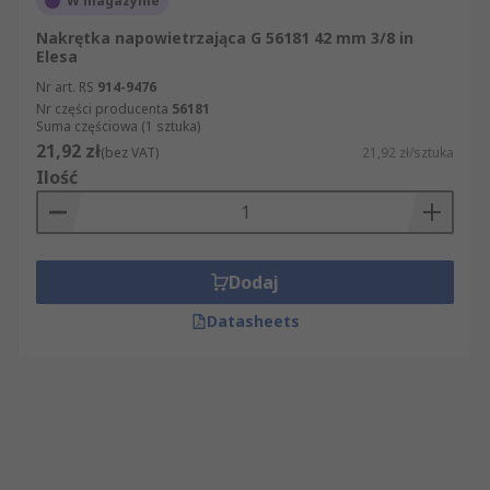
W magazynie
Nakrętka napowietrzająca G 56181 42 mm 3/8 in
Elesa
Nr art. RS
914-9476
Nr części producenta
56181
Suma częściowa (1 sztuka)
21,92 zł
(bez VAT)
21,92 zł/sztuka
Ilość
Dodaj
Datasheets