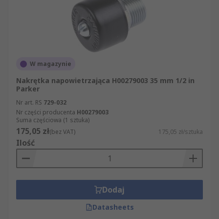
W magazynie
Nakrętka napowietrzająca H00279003 35 mm 1/2 in
Parker
Nr art. RS
729-032
Nr części producenta
H00279003
Suma częściowa (1 sztuka)
175,05 zł
(bez VAT)
175,05 zł/sztuka
Ilość
Dodaj
Datasheets