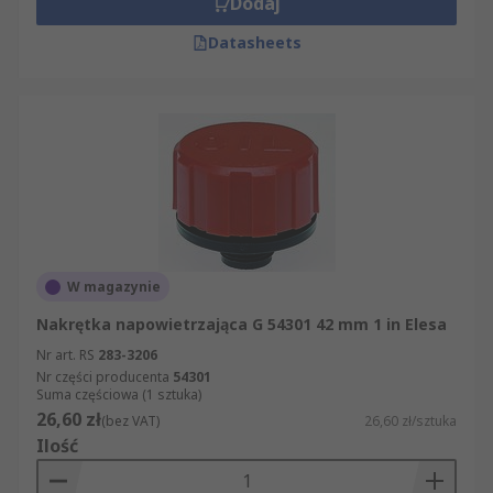
Dodaj
Datasheets
W magazynie
Nakrętka napowietrzająca G 54301 42 mm 1 in Elesa
Nr art. RS
283-3206
Nr części producenta
54301
Suma częściowa (1 sztuka)
26,60 zł
(bez VAT)
26,60 zł/sztuka
Ilość