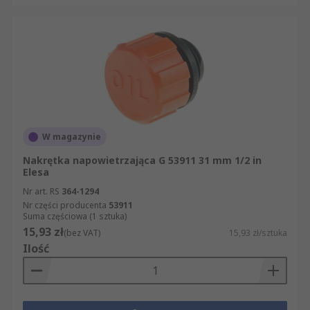
W magazynie
Nakrętka napowietrzająca G 53911 31 mm 1/2 in
Elesa
Nr art. RS
364-1294
Nr części producenta
53911
Suma częściowa (1 sztuka)
15,93 zł
(bez VAT)
15,93 zł/sztuka
Ilość