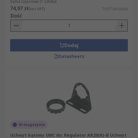
Suma częściowa (1 sztuka)
74,97 zł
(bez VAT)
74,97 zł/sztuka
Ilość
Dodaj
Datasheets
W magazynie
Uchwyt kątowy SMC do: Regulator AR20(K)-B Uchwyt