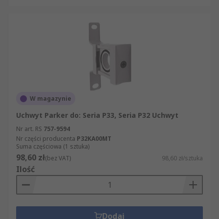
W magazynie
Uchwyt Parker do: Seria P33, Seria P32 Uchwyt
Nr art. RS
757-9594
Nr części producenta
P32KA00MT
Suma częściowa (1 sztuka)
98,60 zł
(bez VAT)
98,60 zł/sztuka
Ilość
Dodaj