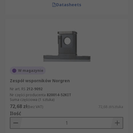
Datasheets
W magazynie
Zespół wsporników Norgren
Nr art. RS
212-9092
Nr części producenta
820014-52KIT
Suma częściowa (1 sztuka)
72,68 zł
(bez VAT)
72,68 zł/sztuka
Ilość