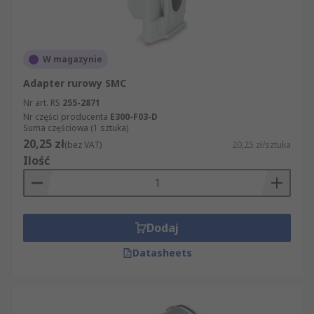
przygotowujących powietrze miały najwyższą
jakość i spełniały wszystkie standardy
bezpieczeństwa. Udostępniamy dokładne dane
techniczne na temat wszystkich produktów z
W magazynie
sekcji Pneumatyczne przygotowanie powietrza,
Adapter rurowy SMC
tak by przed zakupem mogli Państwo sprawdzić,
Nr art. RS
255-2871
czy konkretny artykuł spełnia Państwa
Nr części producenta
E300-F03-D
oczekiwania.
Suma częściowa (1 sztuka)
20,25 zł
(bez VAT)
20,25 zł/sztuka
Ilość
Dodaj
Datasheets