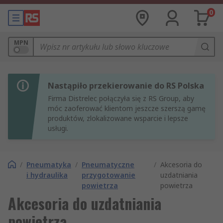
0
MPN
Nastąpiło przekierowanie do RS Polska
Firma Distrelec połączyła się z RS Group, aby
móc zaoferować klientom jeszcze szerszą gamę
produktów, zlokalizowane wsparcie i lepsze
usługi.
/
Pneumatyka
/
Pneumatyczne
/
Akcesoria do
i hydraulika
przygotowanie
uzdatniania
powietrza
powietrza
Akcesoria do uzdatniania
powietrza