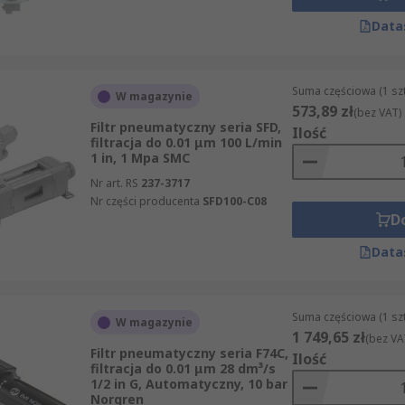
Data
Suma częściowa (1 sz
W magazynie
573,89 zł
(bez VAT)
Filtr pneumatyczny seria SFD,
Ilość
filtracja do 0.01 μm 100 L/min
1 in, 1 Mpa SMC
Nr art. RS
237-3717
Nr części producenta
SFD100-C08
D
Data
Suma częściowa (1 sz
W magazynie
1 749,65 zł
(bez VA
Filtr pneumatyczny seria F74C,
Ilość
filtracja do 0.01 μm 28 dm³/s
1/2 in G, Automatyczny, 10 bar
Norgren