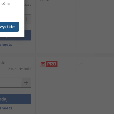
 można
475,47 zł/sztuka
zystkie
odaj
sheets
tuka)
-
294,21 zł/sztuka
odaj
sheets