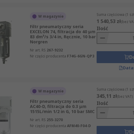
Suma częściowa (1 sz
W magazynie
1 540,53 zł
(bez VA
Filtr pneumatyczny seria
Ilość
EXCELON 74, filtracja do 40 μm
83 dm³/s 3/4 in, Ręcznie, 10 bar
Norgren
Nr art. RS
267-9232
Nr części producenta
F74G-6GN-QP3
D
Data
Suma częściowa (1 sz
W magazynie
345,11 zł
(bez VAT)
Filtr pneumatyczny seria
Ilość
AC40-D, filtracja do 0.3 μm
1515L/min 1/2 in G, 10 bar SMC
Nr art. RS
255-3270
Nr części producenta
AFM40-F04-D
D