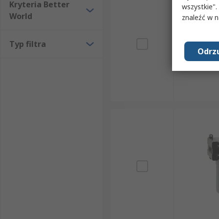
Kryteria Better
wszystkie".
World
znaleźć w 
Typ filtra
Odrzu