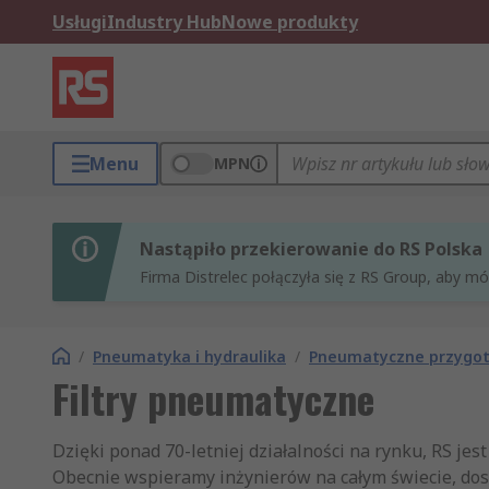
Usługi
Industry Hub
Nowe produkty
Menu
MPN
Nastąpiło przekierowanie do RS Polska
Firma Distrelec połączyła się z RS Group, aby m
/
Pneumatyka i hydraulika
/
Pneumatyczne przygot
Filtry pneumatyczne
Dzięki ponad 70-letniej działalności na rynku, RS je
Obecnie wspieramy inżynierów na całym świecie, dosta