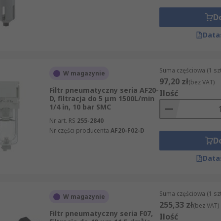
D
Data
Suma częściowa (1 sz
W magazynie
97,20 zł
(bez VAT)
Filtr pneumatyczny seria AF20-
Ilość
D, filtracja do 5 μm 1500L/min
1/4 in, 10 bar SMC
Nr art. RS
255-2840
Nr części producenta
AF20-F02-D
D
Data
Suma częściowa (1 sz
W magazynie
255,33 zł
(bez VAT)
Filtr pneumatyczny seria F07,
Ilość