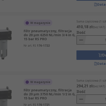
Data
Suma częściowa (1 sz
W magazynie
410,18 zł
(bez VAT)
Filtr pneumatyczny, filtracja
Ilość
do 20 μm 6250 NL/min 3/4 in G,
15 bar RS PRO
Nr art. RS
176-1722
D
Data
Suma częściowa (1 sz
W magazynie
294,21 zł
(bez VAT)
Filtr pneumatyczny, filtracja
Ilość
do 20 μm 3750 NL/min 1/2 in G,
15 bar RS PRO
Nr art. RS
176-1721