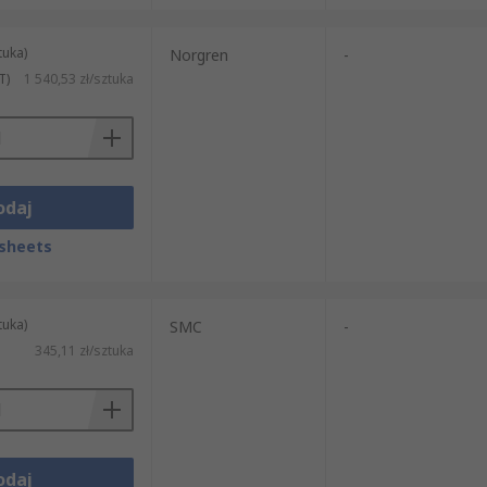
tuka)
Norgren
-
T)
1 540,53 zł/sztuka
odaj
sheets
tuka)
SMC
-
345,11 zł/sztuka
odaj