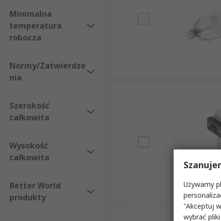
Minimalna
temperatura
robocza
Normy/Zatwierdze
nia
Szerokość
całkowita
Wysokość
całkowita
Szanuje
Używamy pli
Better World
personaliza
produkty
"Akceptuj w
wybrać pliki