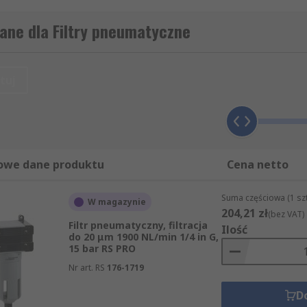
. Nasi klienci wiedzą, że mogą polegać na jakości naszych p
tykułów z sekcji Filtry pneumatyczne mogą Państwo zamówić
ane dla Filtry pneumatyczne
kułów z grupy Artykuły mechaniczne i narzędzia wchodzą m.in
przeniesienie napędu. Wszystkie zamówione produkty dosta
ą dostawę zamówionych produktów z kategorii Filtry pneum
tuj
a jest Państwu jedna sztuka, zapewniamy, że towar z kateg
 dzień, jeśli zamówienie jest wyjątkowo pilne. RS spełnia 
 oferowanych przez nas produktów z kategorii Filtry pneu
ństwa oczekiwania, ponieważ oferujemy nie tylko wyjątkowo
etowej.
owe dane produktu
Cena netto
Suma częściowa (1 sz
W magazynie
204,21 zł
(bez VAT)
Filtr pneumatyczny, filtracja
Ilość
do 20 μm 1900 NL/min 1/4 in G,
15 bar RS PRO
Nr art. RS
176-1719
D