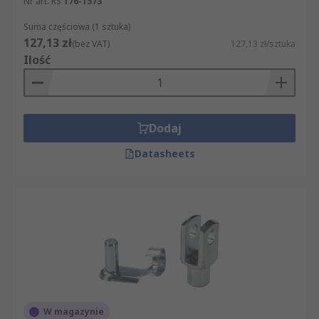
Nr art. RS
176-1573
Suma częściowa (1 sztuka)
127,13 zł
(bez VAT)
127,13 zł/sztuka
Ilość
Dodaj
Datasheets
W magazynie