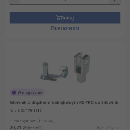
z posiadanymi siłownikami. Wszystkie produkty
cechują się wysoką jakością wykonania i
Dodaj
spełniają standardy przemysłowe, co przekłada
się na niezawodność nawet przy intensywnej
Datasheets
eksploatacji. Zapewniamy także fachowe
doradztwo techniczne oraz szybką dostawę, co
ułatwia sprawne wdrożenie akcesoriów i
minimalizuje przestoje produkcji.
W magazynie
Siłownik z drążkiem kabłąkowym RS PRO do Siłownik
Nr art. RS
176-1617
Suma częściowa (1 sztuka)
20,21 zł
(bez VAT)
20,21 zł/sztuka