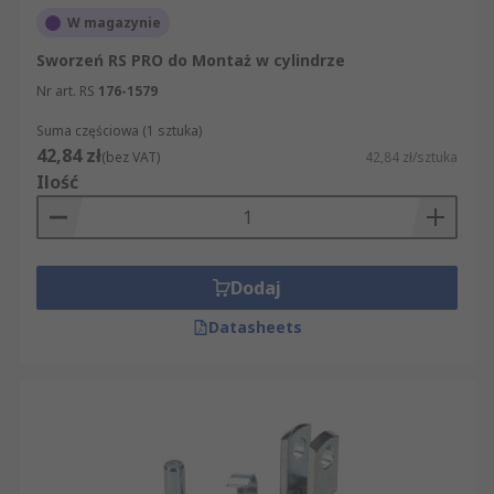
W magazynie
Sworzeń RS PRO do Montaż w cylindrze
Nr art. RS
176-1579
Suma częściowa (1 sztuka)
42,84 zł
(bez VAT)
42,84 zł/sztuka
Ilość
Dodaj
Datasheets