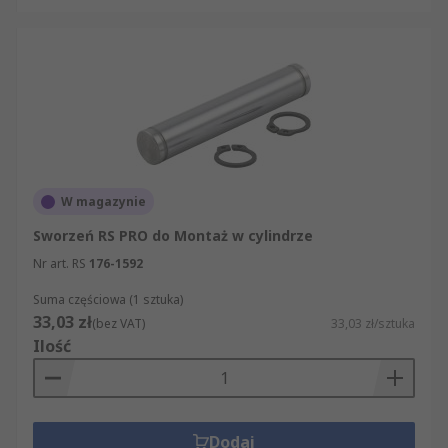
wszystkich gałęziach przemysłu korzystających z
siłowników pneumatycznych – od linii
produkcyjnych i pakujących, przez robotykę, po
systemy transportu i montażu. Przykładowo,
przeguby kulowe często stosuje się w
mechanizmach, gdzie tłoczysko musi pracować
pod zmiennym kątem (np. przy napędzaniu
ramion maszyn). Z kolei precyzyjne czujniki
W magazynie
położenia są niezastąpione w aplikacjach
Sworzeń RS PRO do Montaż w cylindrze
wymagających dokładnej kontroli położenia tłoka
(np. w automatycznych siłownikach dozujących
Nr art. RS
176-1592
lub montażowych). Niezależnie od zastosowania,
Suma częściowa (1 sztuka)
kluczowy jest prawidłowy dobór akcesoriów do
33,03 zł
(bez VAT)
33,03 zł/sztuka
konkretnego modelu siłownika oraz warunków
Ilość
pracy. Każdy element powinien odpowiadać
parametrom siłownika (takim jak średnica, skok,
typ konstrukcji) oraz być wykonany z materiałów
odpornych na dane środowisko pracy
Dodaj