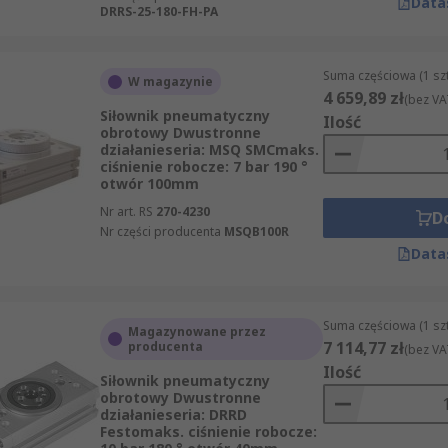
Data
DRRS-25-180-FH-PA
Suma częściowa (1 sz
W magazynie
4 659,89 zł
(bez VA
Siłownik pneumatyczny
Ilość
obrotowy Dwustronne
działanieseria: MSQ SMCmaks.
ciśnienie robocze: 7 bar 190 °
otwór 100mm
Nr art. RS
270-4230
D
Nr części producenta
MSQB100R
Data
Suma częściowa (1 sz
Magazynowane przez
7 114,77 zł
producenta
(bez VA
Ilość
Siłownik pneumatyczny
obrotowy Dwustronne
działanieseria: DRRD
Festomaks. ciśnienie robocze: