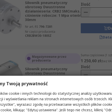
Siłownik pneumatyczny
Ilość
obrotowy Dwustronne
działanieseria: CRB2 SMCmaks.
ciśnienie robocze: 1 Mpa otwór
30mm
Nr art. RS
796-7281
D
Nr części producenta
CRB2BW30-180SZ
Data
Suma częściowa (1 sz
Magazynowane przez
1 250,60 zł
producenta
(bez VA
Ilość
Siłownik pneumatyczny
obrotowy Dwustronne
działanieseria: DRVS
Festomaks. ciśnienie robocze:
my Twoją prywatność
8 bar 270 ° otwór 40mm
D
Nr art. RS
202-2696
ków cookie i innych technologii do statystycznej analizy użytkowani
Nr części producenta
DRVS-40-270-P
cji i wyświetlania reklam na stronach internetowych osób trzecich. Kl
Data
szystkie", wyrażasz zgodę na przetwarzanie wszystkich plików cook
 cookie, klikając "Edytuj ustawienia". Jeśli tego nie chcesz, kliknij "Od