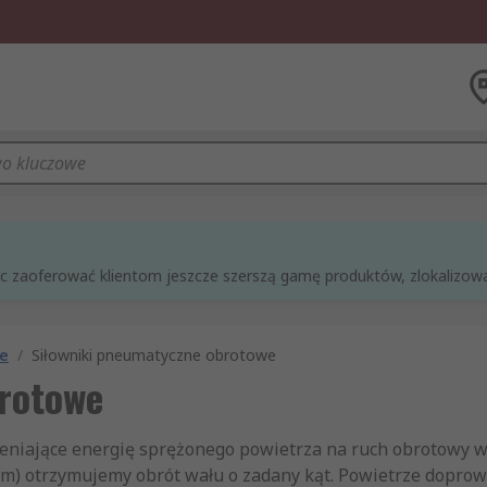
óc zaoferować klientom jeszcze szerszą gamę produktów, zlokalizowan
ne
/
Siłowniki pneumatyczne obrotowe
rotowe
niające energię sprężonego powietrza na ruch obrotowy wa
m) otrzymujemy obrót wału o zadany kąt. Powietrze doprow