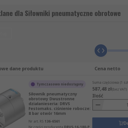
) połączony z wałem, wprawiając go w ruch obrotowy. Typow
tlane dla Siłowniki pneumatyczne obrotowe
tuj
zastosowanie w przemyśle – wszędzie tam, gdzie potrzebny 
enośników lub ramiona przekierowujące produkty, ułatwia
ie chwytaków lub części w ramionach robotów, zapewniając
owe dane produktu
Cena netto
nentów lub narzędzi w zautomatyzowanych stanowiskach pr
Suma częściowa (1 sz
Tymczasowo niedostępny
587,48 zł
(bez VAT)
Siłownik pneumatyczny
Ilość
 ustawienie kątowe elementów na liniach montażowych (ob
obrotowy Dwustronne
działanieseria: DRVS
Festomaks. ciśnienie robocze:
8 bar otwór 16mm
 napędy zaworów ćwierćobrotowych (np. kulowych lub motylk
Nr art. RS
136-6561
D
rzepływu.
Nr części producenta
DRVS-16-180-P