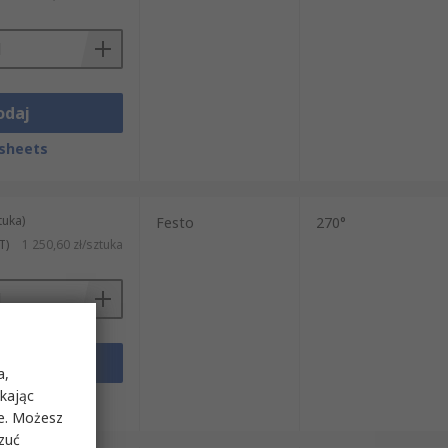
odaj
sheets
tuka)
Festo
270°
T)
1 250,60 zł/sztuka
odaj
a,
ikając
sheets
ie. Możesz
rzuć