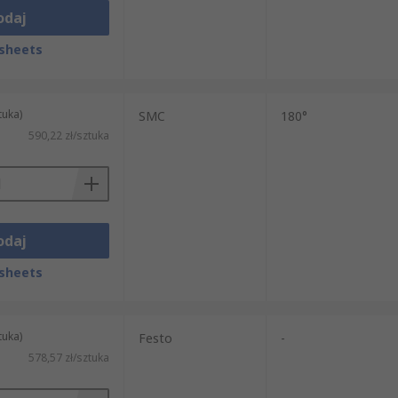
odaj
sheets
tuka)
SMC
180°
590,22 zł/sztuka
odaj
sheets
tuka)
Festo
-
578,57 zł/sztuka