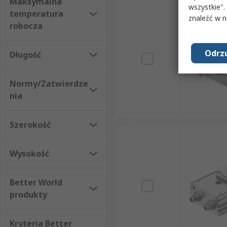
Maksymalna
wszystkie".
temperatura
znaleźć w 
robocza
Odrzu
Długość
Normy/Zatwierdze
nia
Szerokość
Wysokość
Better World
produkty
Kryteria Better