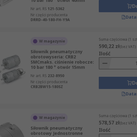
10 bar 180 ° otwór 40mm
D
Nr art. RS
121-5362
Nr części producenta
Data
DRRD-40-180-FH-Y9A
Suma częściowa (1 sz
W magazynie
590,22 zł
(bez VAT)
Siłownik pneumatyczny
Ilość
obrotowyseria: CRB2
SMCmaks. ciśnienie robocze:
10 bar 180 ° otwór 15mm
Nr art. RS
232-8950
Nr części producenta
D
CRB2BW15-180SZ
Data
Suma częściowa (1 sz
W magazynie
578,57 zł
(bez VAT)
Siłownik pneumatyczny
Ilość
obrotowy Jednostronne