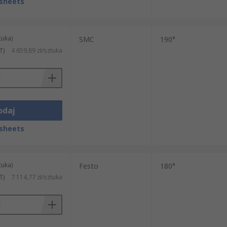
sheets
tuka)
SMC
190°
T)
4 659,89 zł/sztuka
odaj
sheets
tuka)
Festo
180°
T)
7 114,77 zł/sztuka