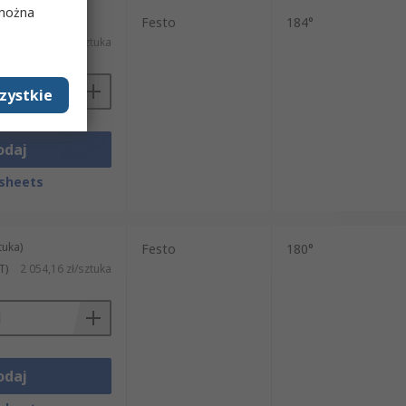
 można
tuka)
Festo
184°
T)
2 342,48 zł/sztuka
zystkie
odaj
sheets
tuka)
Festo
180°
T)
2 054,16 zł/sztuka
odaj