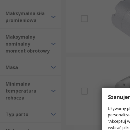
Maksymalna siła
promieniowa
Maksymalny
nominalny
moment obrotowy
Masa
Minimalna
temperatura
Szanuje
robocza
Używamy pli
Typ portu
personaliza
"Akceptuj w
wybrać pliki