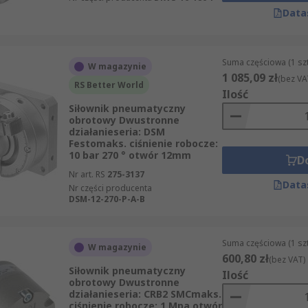
Data
ych
łówne typy, różniące się budową wewnętrzną i sposobem g
Suma częściowa (1 sz
W magazynie
1 085,09 zł
(bez VA
RS Better World
rzystuje tłok połączony z listwą zębatą, która podczas ruc
Ilość
moment obrotowy oraz precyzyjne pozycjonowanie. Typowe 
Siłownik pneumatyczny
obrotowy Dwustronne
działanieseria: DSM
owie ruchomą łopatkę osadzoną na wałku. Wprowadzenie 
Festomaks. ciśnienie robocze:
10 bar 270 ° otwór 12mm
 łopatkowe cechują się prostą, kompaktową konstrukcją i b
D
Nr art. RS
275-3137
 270°). Sprawdzają się przy mniejszych obciążeniach, gdy po
Data
Nr części producenta
zawiera specjalny mechanizm śrubowy lub krzywkowy, w któr
DSM-12-270-P-A-B
ego momentu obrotowego przy stosunkowo niewielkich rozmi
jdują zastosowanie w najcięższych zadaniach, wymagających 
Suma częściowa (1 sz
W magazynie
600,80 zł
(bez VAT)
Siłownik pneumatyczny
Ilość
obrotowy Dwustronne
działanieseria: CRB2 SMCmaks.
ciśnienie robocze: 1 Mpa otwór