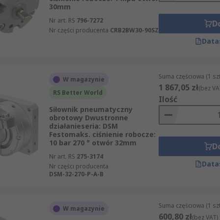
eg zalet ważnych z perspektywy automatyki i utrzymania ru
30mm
Nr art. RS
796-7272
D
e ustawianie pozycji kątowej oraz gwarantują, że każdy kol
Nr części producenta
CRB2BW30-90SZ
ej dokładności i zgodności powtarzanych cykli.
Data
oraz brak skomplikowanej elektroniki sprawiają, że takie n
neumatyczne podzespoły są odporne na przeciążenia, a ich p
Suma częściowa (1 sz
W magazynie
1 867,05 zł
(bez VA
żna dobrać siłownik o kącie obrotu 90°, 180°, 270° lub inn
RS Better World
Ilość
ządzenie do konkretnej aplikacji i wymaganego zakresu ruc
Siłownik pneumatyczny
obrotowy Dwustronne
działanieseria: DSM
Festomaks. ciśnienie robocze:
10 bar 270 ° otwór 32mm
D
w pneumatycznych obrotowych dopasowanych do różnych zas
Nr art. RS
275-3174
ducentów, takich jak Festo czy SMC. Zapewnia to dostęp d
Data
Nr części producenta
tkownik znajdzie odpowiedni siłownik dla siebie. Posiada
DSM-32-270-P-A-B
ksploatację tych urządzeń (m.in. uchwyty mocujące, łączniki 
d pneumatyczny zapewniający precyzyjny ruch obrotowy w T
Suma częściowa (1 sz
W magazynie
600,80 zł
(bez VAT)