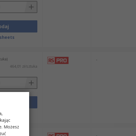
odaj
sheets
tuka)
-
464,01 zł/sztuka
odaj
sheets
a,
ikając
ie. Możesz
rzuć
tuka)
-