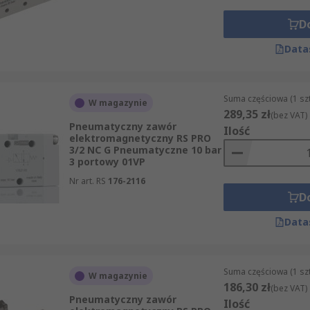
D
Data
Suma częściowa (1 sz
W magazynie
289,35 zł
(bez VAT)
Pneumatyczny zawór
Ilość
elektromagnetyczny RS PRO
3/2 NC G Pneumatyczne 10 bar
3 portowy 01VP
Nr art. RS
176-2116
D
Data
Suma częściowa (1 sz
W magazynie
186,30 zł
(bez VAT)
Pneumatyczny zawór
Ilość