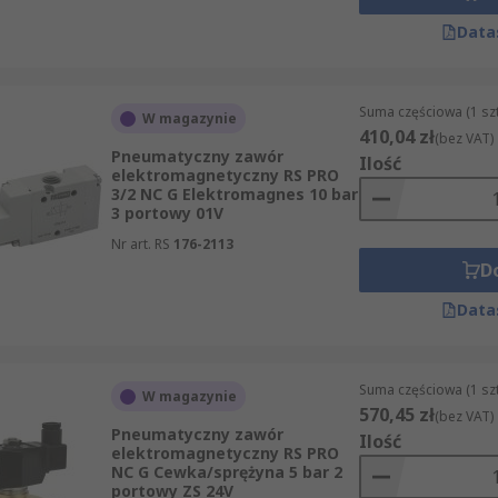
Data
Suma częściowa (1 sz
W magazynie
410,04 zł
(bez VAT)
Pneumatyczny zawór
Ilość
elektromagnetyczny RS PRO
3/2 NC G Elektromagnes 10 bar
3 portowy 01V
Nr art. RS
176-2113
D
Data
Suma częściowa (1 sz
W magazynie
570,45 zł
(bez VAT)
Pneumatyczny zawór
Ilość
elektromagnetyczny RS PRO
NC G Cewka/sprężyna 5 bar 2
portowy ZS 24V