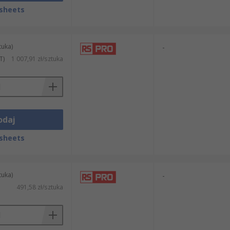
sheets
tuka)
-
T)
1 007,91 zł/sztuka
odaj
sheets
tuka)
-
491,58 zł/sztuka