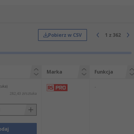
ulika i przeniesienie napędu, jesteśmy
z kategorii Zawory elektomagnetyczne
 z grupy Artykuły mechaniczne i
poważanych dostawców w branży. Oferujemy
ysfakcja klienta, dlatego zawsze, gdy to
Pobierz w CSV
1
z
362
ne. Oferta RS w zakresie produktów z
u artykuły elektryczne i przemysłowe z
 towarów z grupy Artykuły mechaniczne i
ozgałęźniki pneumatyczne. RS spełnia
z nas produktów z kategorii Zawory
Marka
Funkcja
czekiwania, ponieważ oferujemy nie tylko
tuka)
-
282,43 zł/sztuka
odaj