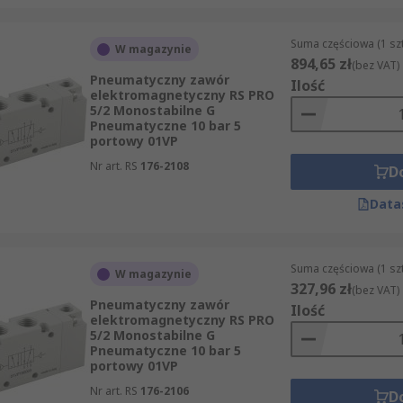
Suma częściowa (1 sz
W magazynie
894,65 zł
(bez VAT)
Pneumatyczny zawór
Ilość
elektromagnetyczny RS PRO
5/2 Monostabilne G
Pneumatyczne 10 bar 5
portowy 01VP
Nr art. RS
176-2108
D
Data
Suma częściowa (1 sz
W magazynie
327,96 zł
(bez VAT)
Pneumatyczny zawór
Ilość
elektromagnetyczny RS PRO
5/2 Monostabilne G
Pneumatyczne 10 bar 5
portowy 01VP
Nr art. RS
176-2106
D