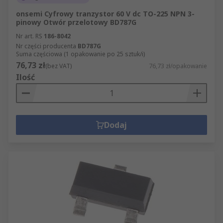
onsemi Cyfrowy tranzystor 60 V dc TO-225 NPN 3-
pinowy Otwór przelotowy BD787G
Nr art. RS
186-8042
Nr części producenta
BD787G
Suma częściowa (1 opakowanie po 25 sztuk/i)
76,73 zł
(bez VAT)
76,73 zł/opakowanie
Ilość
Dodaj