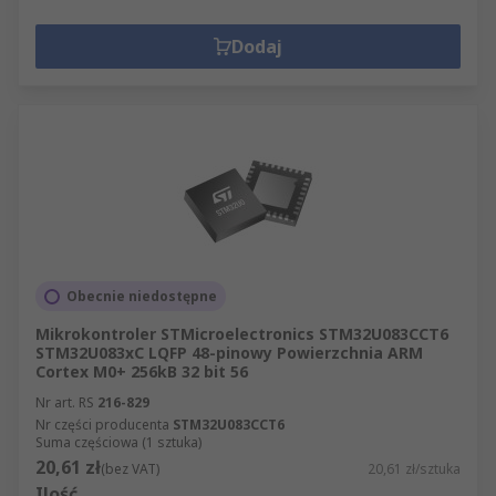
Dodaj
Obecnie niedostępne
Mikrokontroler STMicroelectronics STM32U083CCT6
STM32U083xC LQFP 48-pinowy Powierzchnia ARM
Cortex M0+ 256kB 32 bit 56
Nr art. RS
216-829
Nr części producenta
STM32U083CCT6
Suma częściowa (1 sztuka)
20,61 zł
(bez VAT)
20,61 zł/sztuka
Ilość