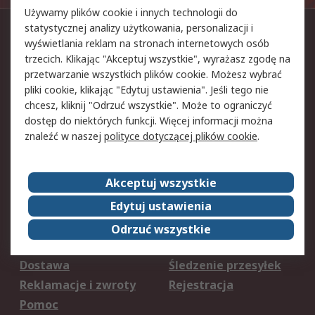
Używamy plików cookie i innych technologii do
statystycznej analizy użytkowania, personalizacji i
Kontakt
wyświetlania reklam na stronach internetowych osób
trzecich. Klikając "Akceptuj wszystkie", wyrażasz zgodę na
22 22 3 11 11
przetwarzanie wszystkich plików cookie. Możesz wybrać
bok@rspoland.com
pliki cookie, klikając "Edytuj ustawienia". Jeśli tego nie
chcesz, kliknij "Odrzuć wszystkie". Może to ograniczyć
Znajdź nas na
dostęp do niektórych funkcji. Więcej informacji można
znaleźć w naszej
polityce dotyczącej plików cookie
.
Akceptujemy
Akceptuj wszystkie
Edytuj ustawienia
Odrzuć wszystkie
Usługi
Dostawa
Śledzenie przesyłek
Reklamacje i zwroty
Rejestracja
Pomoc