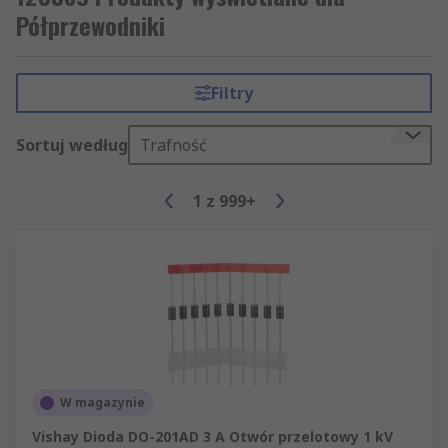
Półprzewodniki
Filtry
Sortuj według
Trafność
1
z
999+
W magazynie
Vishay Dioda DO-201AD 3 A Otwór przelotowy 1 kV