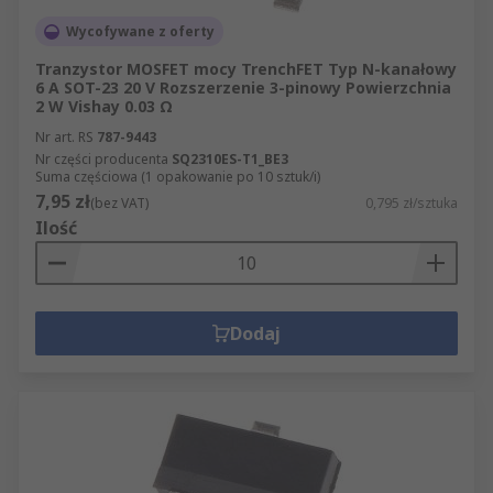
Wycofywane z oferty
Tranzystor MOSFET mocy TrenchFET Typ N-kanałowy
6 A SOT-23 20 V Rozszerzenie 3-pinowy Powierzchnia
2 W Vishay 0.03 Ω
Nr art. RS
787-9443
Nr części producenta
SQ2310ES-T1_BE3
Suma częściowa (1 opakowanie po 10 sztuk/i)
7,95 zł
(bez VAT)
0,795 zł/sztuka
Ilość
Dodaj