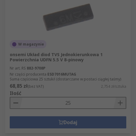
W magazynie
onsemi Układ diod TVS Jednokierunkowa 1
Powierzchnia UDFN 5.5 V 8-pinowy
Nr art. RS
882-9708P
Nr części producenta
ESD7016MUTAG
Suma częściowa 25 sztuk/i (dostarczane w postaci ciągłej taśmy)
68,85 zł
(bez VAT)
2,754 zł/sztuka
Ilość
Dodaj