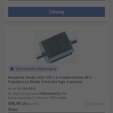
Dodaj
Tymczasowo niedostępny
Nexperia Dioda SOD-323 1 A Powierzchnia 60 V
Pojedyncza Dioda Schottky'ego 2-pinowy
Nr art. RS
103-8151
Nr części producenta
PMEG6010CEJ,115
Suma częściowa (1 rolka po 3000 sztuk/i)
690,00 zł
(bez VAT)
0,23 zł/sztuka
Ilość