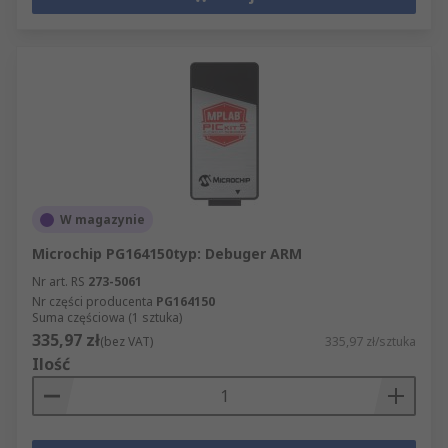
W magazynie
Microchip PG164150typ: Debuger ARM
Nr art. RS
273-5061
Nr części producenta
PG164150
Suma częściowa (1 sztuka)
335,97 zł
(bez VAT)
335,97 zł/sztuka
Ilość