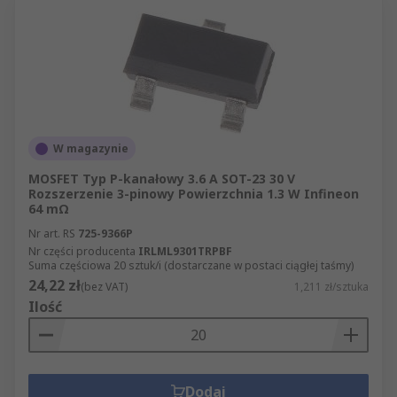
W magazynie
MOSFET Typ P-kanałowy 3.6 A SOT-23 30 V
Rozszerzenie 3-pinowy Powierzchnia 1.3 W Infineon
64 mΩ
Nr art. RS
725-9366P
Nr części producenta
IRLML9301TRPBF
Suma częściowa 20 sztuk/i (dostarczane w postaci ciągłej taśmy)
24,22 zł
(bez VAT)
1,211 zł/sztuka
Ilość
Dodaj