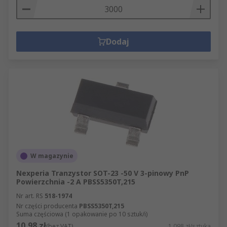
Dodaj
W magazynie
Nexperia Tranzystor SOT-23 -50 V 3-pinowy PnP
Powierzchnia -2 A PBSS5350T,215
Nr art. RS
518-1974
Nr części producenta
PBSS5350T,215
Suma częściowa (1 opakowanie po 10 sztuk/i)
10,98 zł
(bez VAT)
1,098 zł/sztuka