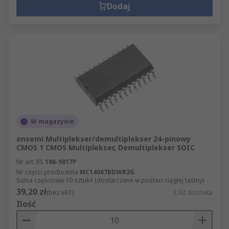
Dodaj
W magazynie
onsemi Multiplekser/demultiplekser 24-pinowy
CMOS 1 CMOS Multiplekser, Demultiplekser SOIC
Nr art. RS
186-9817P
Nr części producenta
MC14067BDWR2G
Suma częściowa 10 sztuk/i (dostarczane w postaci ciągłej taśmy)
39,20 zł
(bez VAT)
3,92 zł/sztuka
Ilość