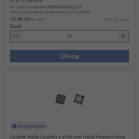
Nr art. RS
485-678
Nr części producenta
PMEG6010CEJ,115
Suma częściowa (1 opakowanie po 20 sztuk/i)
13,46 zł
(bez VAT)
0,673 zł/sztuka
Ilość
Dodaj
W magazynie
Czujnik Halla Czujniki z efektem Halla Powierzchnia