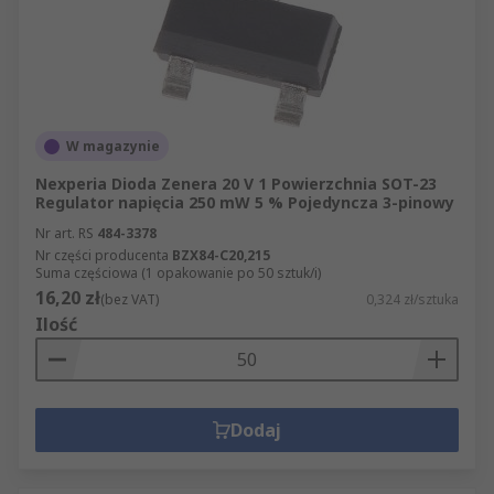
W magazynie
Nexperia Dioda Zenera 20 V 1 Powierzchnia SOT-23
Regulator napięcia 250 mW 5 % Pojedyncza 3-pinowy
Nr art. RS
484-3378
Nr części producenta
BZX84-C20,215
Suma częściowa (1 opakowanie po 50 sztuk/i)
16,20 zł
(bez VAT)
0,324 zł/sztuka
Ilość
Dodaj