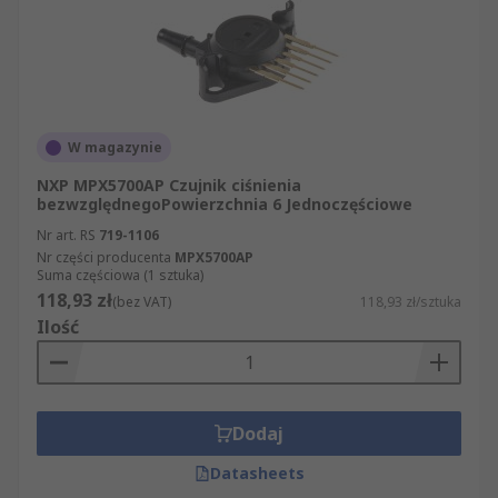
W magazynie
NXP MPX5700AP Czujnik ciśnienia
bezwzględnegoPowierzchnia 6 Jednoczęściowe
Nr art. RS
719-1106
Nr części producenta
MPX5700AP
Suma częściowa (1 sztuka)
118,93 zł
(bez VAT)
118,93 zł/sztuka
Ilość
Dodaj
Datasheets