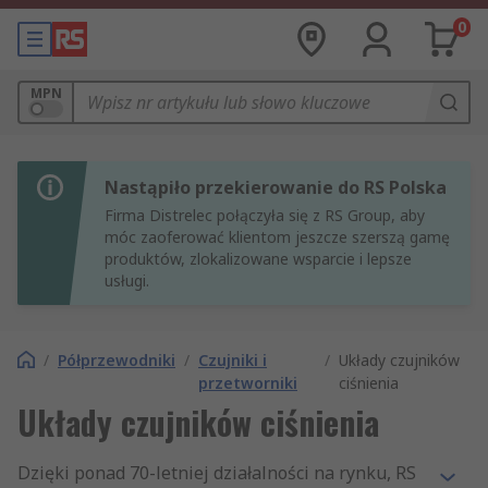
0
MPN
Nastąpiło przekierowanie do RS Polska
Firma Distrelec połączyła się z RS Group, aby
móc zaoferować klientom jeszcze szerszą gamę
produktów, zlokalizowane wsparcie i lepsze
usługi.
/
Półprzewodniki
/
Czujniki i
/
Układy czujników
przetworniki
ciśnienia
Układy czujników ciśnienia
Dzięki ponad 70-letniej działalności na rynku, RS