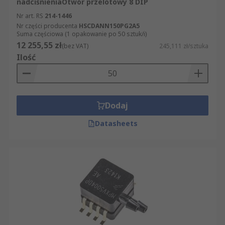
nadciśnieniaOtwór przelotowy 8 DIP
Nr art. RS
214-1446
Nr części producenta
HSCDANN150PG2A5
Suma częściowa (1 opakowanie po 50 sztuk/i)
12 255,55 zł
(bez VAT)
245,111 zł/sztuka
Ilość
Dodaj
Datasheets