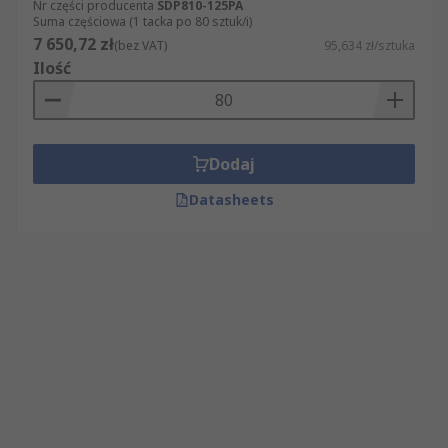
Nr części producenta
SDP810-125PA
Suma częściowa (1 tacka po 80 sztuk/i)
7 650,72 zł
(bez VAT)
95,634 zł/sztuka
Ilość
Dodaj
Datasheets