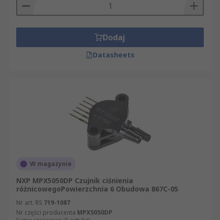
Dodaj
Datasheets
W magazynie
NXP MPX5050DP Czujnik ciśnienia
różnicowegoPowierzchnia 6 Obudowa 867C-05
Nr art. RS
719-1087
Nr części producenta
MPX5050DP