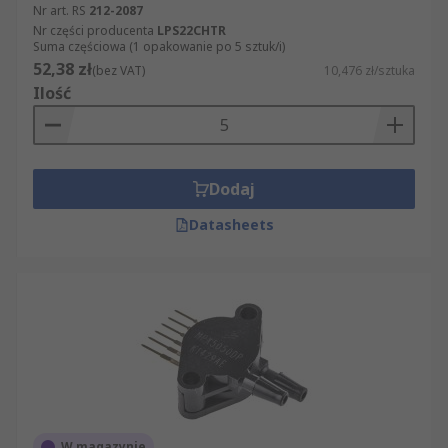
Nr art. RS
212-2087
Nr części producenta
LPS22CHTR
Suma częściowa (1 opakowanie po 5 sztuk/i)
52,38 zł
(bez VAT)
10,476 zł/sztuka
Ilość
Dodaj
Datasheets
W magazynie