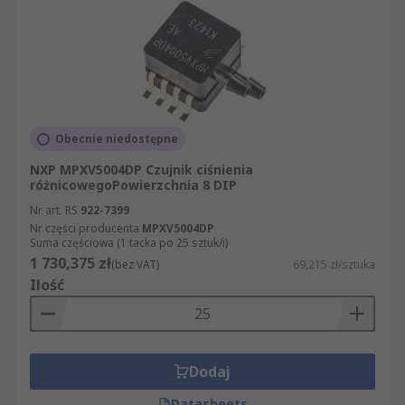
Obecnie niedostępne
NXP MPXV5004DP Czujnik ciśnienia
różnicowegoPowierzchnia 8 DIP
Nr art. RS
922-7399
Nr części producenta
MPXV5004DP
Suma częściowa (1 tacka po 25 sztuk/i)
1 730,375 zł
(bez VAT)
69,215 zł/sztuka
Ilość
Dodaj
Datasheets