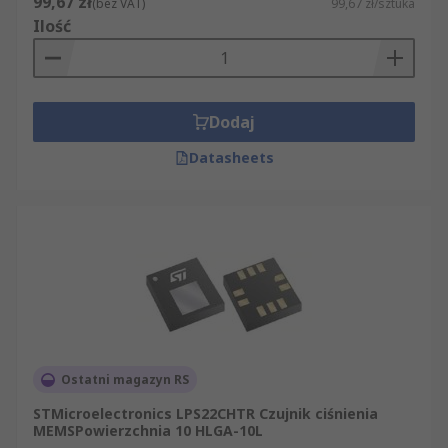
99,67 zł
(bez VAT)
99,67 zł/sztuka
Ilość
Dodaj
Datasheets
Ostatni magazyn RS
STMicroelectronics LPS22CHTR Czujnik ciśnienia
MEMSPowierzchnia 10 HLGA-10L