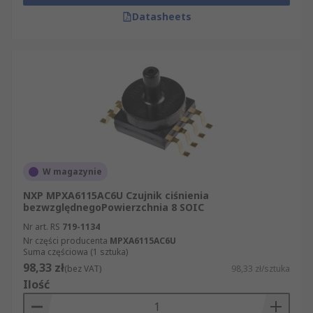
Datasheets
W magazynie
NXP MPXA6115AC6U Czujnik ciśnienia
bezwzględnegoPowierzchnia 8 SOIC
Nr art. RS
719-1134
Nr części producenta
MPXA6115AC6U
Suma częściowa (1 sztuka)
98,33 zł
(bez VAT)
98,33 zł/sztuka
Ilość