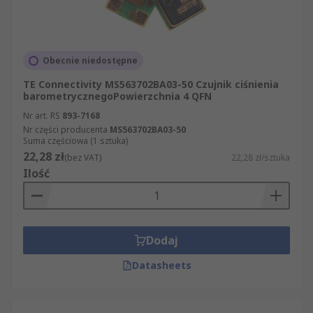
Obecnie niedostępne
TE Connectivity MS563702BA03-50 Czujnik ciśnienia
barometrycznegoPowierzchnia 4 QFN
Nr art. RS
893-7168
Nr części producenta
MS563702BA03-50
Suma częściowa (1 sztuka)
22,28 zł
(bez VAT)
22,28 zł/sztuka
Ilość
Dodaj
Datasheets