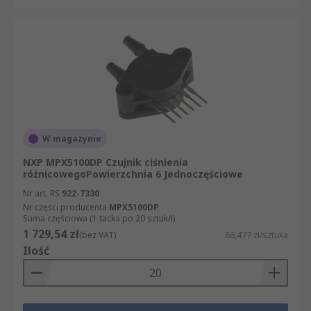
W magazynie
NXP MPX5100DP Czujnik ciśnienia
różnicowegoPowierzchnia 6 Jednoczęściowe
Nr art. RS
922-7330
Nr części producenta
MPX5100DP
Suma częściowa (1 tacka po 20 sztuk/i)
1 729,54 zł
(bez VAT)
86,477 zł/sztuka
Ilość