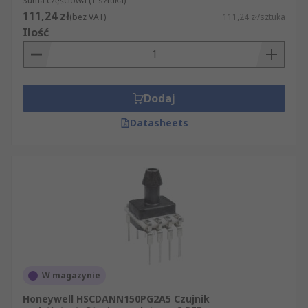
Suma częściowa (1 sztuka)
111,24 zł
(bez VAT)
111,24 zł/sztuka
Ilość
Dodaj
Datasheets
W magazynie
Honeywell HSCDANN150PG2A5 Czujnik