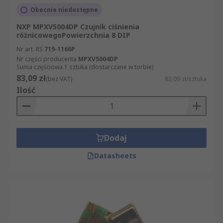
Obecnie niedostępne
NXP MPXV5004DP Czujnik ciśnienia
różnicowegoPowierzchnia 8 DIP
Nr art. RS
719-1166P
Nr części producenta
MPXV5004DP
Suma częściowa 1 sztuka (dostarczane w torbie)
83,09 zł
(bez VAT)
83,09 zł/sztuka
Ilość
Dodaj
Datasheets