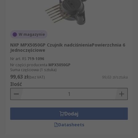
W magazynie
NXP MPX5050GP Czujnik nadciśnieniaPowierzchnia 6
Jednoczęściowe
Nr art. RS
719-1096
Nr części producenta
MPX5050GP
Suma częściowa (1 sztuka)
99,63 zł
(bez VAT)
99,63 zł/sztuka
Ilość
Dodaj
Datasheets