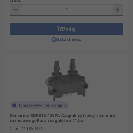
Ilość
Dodaj
Datasheets
Tymczasowo niedostępny
Sensirion SDP810-125PA Czujnik cyfrowy ciśnienia
różnicowegoRura rozgałęźna 41 bar
Nr art. RS
169-1849