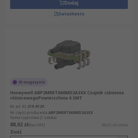
Dodaj
Datasheets
W magazynie
Honeywell ABP2MRRT060MD2A3XX Czujnik ciśnienia
różnicowegoPowierzchnia 6 SMT
Nr art. RS
219-8129
Nr części producenta
ABP2MRRT060MD2A3XX
Suma częściowa (1 sztuka)
88,02 zł
(bez VAT)
88,02 zł/sztuka
Ilość