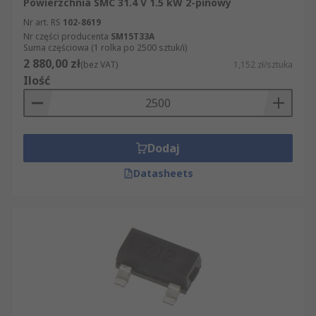
Powierzchnia SMC 31.4 V 1.5 kW 2-pinowy
Nr art. RS
102-8619
Nr części producenta
SM15T33A
Suma częściowa (1 rolka po 2500 sztuk/i)
2 880,00 zł
(bez VAT)
1,152 zł/sztuka
Ilość
Dodaj
Datasheets