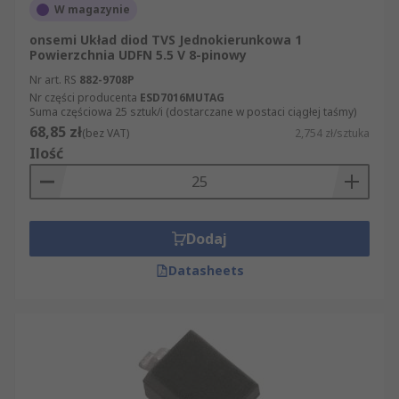
wsteczne w trybie zawieszenia i napięcie
W magazynie
przebicia.
onsemi Układ diod TVS Jednokierunkowa 1
Powierzchnia UDFN 5.5 V 8-pinowy
Napięcie wsteczne w trybie zawieszenia –
Nr art. RS
882-9708P
jest to napięcie robocze, które nie może
Nr części producenta
ESD7016MUTAG
zostać przekroczone w obwodzie danych lub
Suma częściowa 25 sztuk/i (dostarczane w postaci ciągłej taśmy)
zasilania.
68,85 zł
(bez VAT)
2,754 zł/sztuka
Ilość
Napięcie przebicia – jest to napięcie
znamionowe, przy którym dioda TVS będzie
zapewniać ochronę i zacznie przewodzić
prąd do uziemienia. Ta wartość napięcia
Dodaj
jest zwykle nieco wyższa niż napięcie
wsteczne w trybie zawieszenia
Datasheets
Zastosowania:
Diody TVS mają liczne zastosowania, ale dobrze
nadają się do ochrony