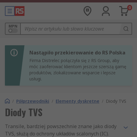
0
MPN
Nastąpiło przekierowanie do RS Polska
Firma Distrelec połączyła się z RS Group, aby
móc zaoferować klientom jeszcze szerszą gamę
produktów, zlokalizowane wsparcie i lepsze
usługi.
/
Półprzewodniki
/
Elementy dyskretne
/
Diody TVS
Diody TVS
Transile, bardziej powszechnie znane jako diody
TVS, służą do ochrony układów scalonych (IC).