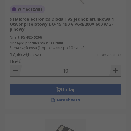
W magazynie
STMicroelectronics Dioda TVS Jednokierunkowa 1
Otwór przelotowy DO-15 190 V P6KE200A 600 W 2-
pinowy
Nr art. RS
485-9266
Nr części producenta
P6KE200A
Suma częściowa (1 opakowanie po 10 sztuk/i)
17,46 zł
(bez VAT)
1,746 zł/sztuka
Ilość
Dodaj
Datasheets