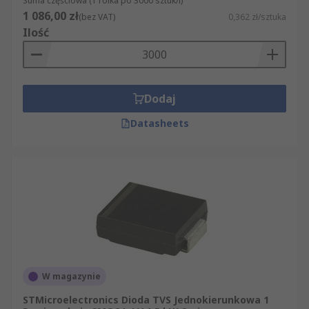
Suma częściowa (1 rolka po 3000 sztuk/i)
1 086,00 zł
(bez VAT)
0,362 zł/sztuka
Ilość
Dodaj
Datasheets
W magazynie
STMicroelectronics Dioda TVS Jednokierunkowa 1