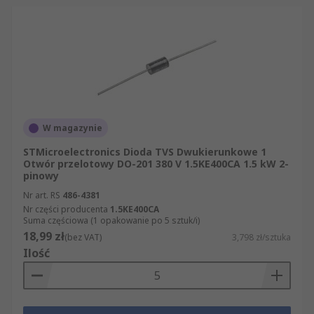
W magazynie
STMicroelectronics Dioda TVS Dwukierunkowe 1
Otwór przelotowy DO-201 380 V 1.5KE400CA 1.5 kW 2-
pinowy
Nr art. RS
486-4381
Nr części producenta
1.5KE400CA
Suma częściowa (1 opakowanie po 5 sztuk/i)
18,99 zł
(bez VAT)
3,798 zł/sztuka
Ilość