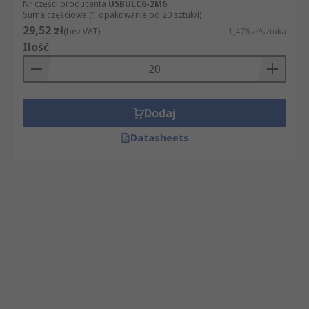
Nr części producenta
USBULC6-2M6
Suma częściowa (1 opakowanie po 20 sztuk/i)
29,52 zł
(bez VAT)
1,476 zł/sztuka
Ilość
Dodaj
Datasheets