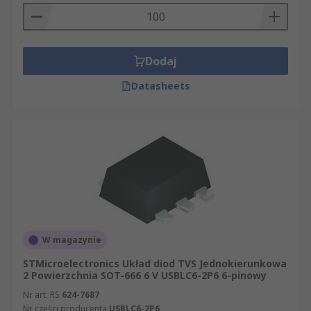
Dodaj
Datasheets
W magazynie
STMicroelectronics Układ diod TVS Jednokierunkowa
2 Powierzchnia SOT-666 6 V USBLC6-2P6 6-pinowy
Nr art. RS
624-7687
Nr części producenta
USBLC6-2P6