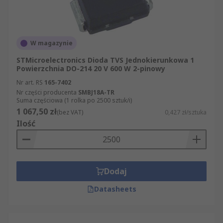
W magazynie
STMicroelectronics Dioda TVS Jednokierunkowa 1
Powierzchnia DO-214 20 V 600 W 2-pinowy
Nr art. RS
165-7402
Nr części producenta
SMBJ18A-TR
Suma częściowa (1 rolka po 2500 sztuk/i)
1 067,50 zł
(bez VAT)
0,427 zł/sztuka
Ilość
Dodaj
Datasheets