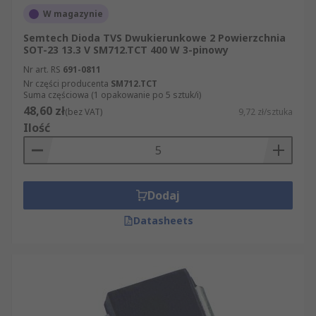
W magazynie
Semtech Dioda TVS Dwukierunkowe 2 Powierzchnia
SOT-23 13.3 V SM712.TCT 400 W 3-pinowy
Nr art. RS
691-0811
Nr części producenta
SM712.TCT
Suma częściowa (1 opakowanie po 5 sztuk/i)
48,60 zł
(bez VAT)
9,72 zł/sztuka
Ilość
Dodaj
Datasheets