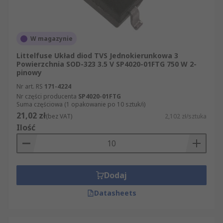
mikroprocesorów,
pamięci MOS,
obwodów zasilania AC,
W magazynie
wyposażenia telekomunikacyjnego,
Littelfuse Układ diod TVS Jednokierunkowa 3
Powierzchnia SOD-323 3.5 V SP4020-01FTG 750 W 2-
elektroniki użytkowej.
pinowy
Nr art. RS
171-4224
Nr części producenta
SP4020-01FTG
Suma częściowa (1 opakowanie po 10 sztuk/i)
21,02 zł
(bez VAT)
2,102 zł/sztuka
Ilość
Dodaj
Datasheets