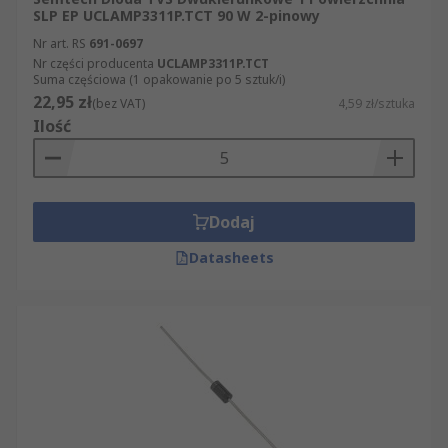
SLP EP UCLAMP3311P.TCT 90 W 2-pinowy
Nr art. RS
691-0697
Nr części producenta
UCLAMP3311P.TCT
Suma częściowa (1 opakowanie po 5 sztuk/i)
22,95 zł
(bez VAT)
4,59 zł/sztuka
Ilość
Dodaj
Datasheets