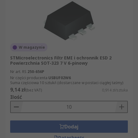
W magazynie
STMicroelectronics Filtr EMI i ochronnik ESD 2
Powierzchnia SOT-323 7 V 6-pinowy
Nr art. RS
250-656P
Nr części producenta
USBUF02W6
Suma częściowa 10 sztuk/i (dostarczane w postaci ciągłej taśmy)
9,14 zł
(bez VAT)
0,914 zł/sztuka
Ilość
Dodaj
Datasheets