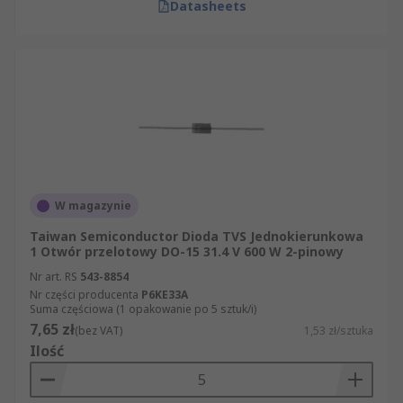
Datasheets
W magazynie
Taiwan Semiconductor Dioda TVS Jednokierunkowa
1 Otwór przelotowy DO-15 31.4 V 600 W 2-pinowy
Nr art. RS
543-8854
Nr części producenta
P6KE33A
Suma częściowa (1 opakowanie po 5 sztuk/i)
7,65 zł
(bez VAT)
1,53 zł/sztuka
Ilość