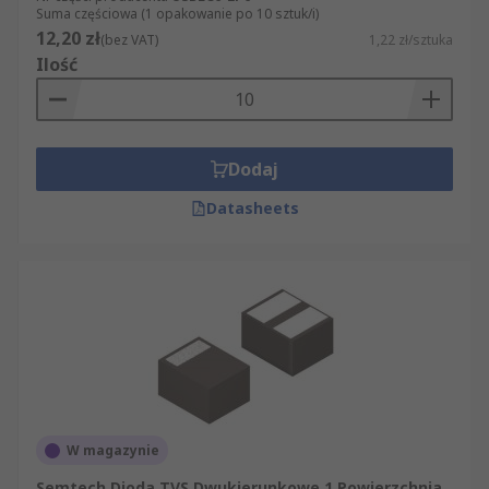
Suma częściowa (1 opakowanie po 10 sztuk/i)
12,20 zł
(bez VAT)
1,22 zł/sztuka
Ilość
Dodaj
Datasheets
W magazynie
Semtech Dioda TVS Dwukierunkowe 1 Powierzchnia