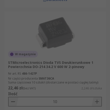
W magazynie
STMicroelectronics Dioda TVS Dwukierunkowe 1
Powierzchnia DO-214 34.2 V 600 W 2-pinowy
Nr art. RS
486-1427P
Nr części producenta
SM6T36CA
Suma częściowa 10 sztuk/i (dostarczane w postaci ciągłej taśmy)
22,46 zł
(bez VAT)
2,246 zł/sztuka
Ilość