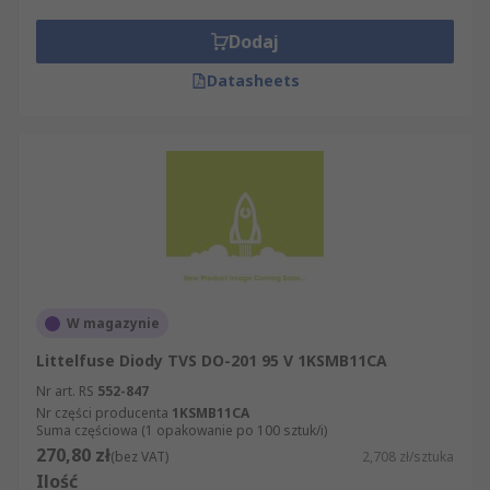
Dodaj
Datasheets
W magazynie
Littelfuse Diody TVS DO-201 95 V 1KSMB11CA
Nr art. RS
552-847
Nr części producenta
1KSMB11CA
Suma częściowa (1 opakowanie po 100 sztuk/i)
270,80 zł
(bez VAT)
2,708 zł/sztuka
Ilość