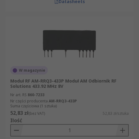
Datasheets
W magazynie
Moduł RF AM-RRQ3-433P Moduł AM Odbiornik RF
Solutions 433.92 MHz 8V
Nr art. RS
860-7233
Nr części producenta
AM-RRQ3-433P
Suma częściowa (1 sztuka)
52,83 zł
(bez VAT)
52,83 zł/sztuka
Ilość