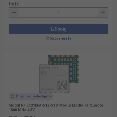
Ilość
Dodaj
Datasheets
Obecnie niedostępne
Moduł RF EC21EFA-512-STD Moduł Moduł RF Quectel
1800 MHz 4.3V
Nr art. RS
206-9150