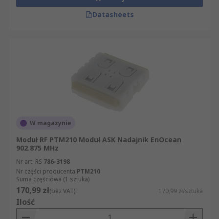
Datasheets
W magazynie
Moduł RF PTM210 Moduł ASK Nadajnik EnOcean
902.875 MHz
Nr art. RS
786-3198
Nr części producenta
PTM210
Suma częściowa (1 sztuka)
170,99 zł
(bez VAT)
170,99 zł/sztuka
Ilość