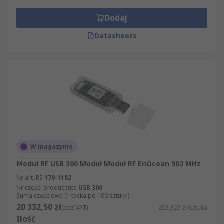
Dodaj
Datasheets
W magazynie
Moduł RF USB 300 Moduł Moduł RF EnOcean 902 MHz
Nr art. RS
179-1182
Nr części producenta
USB 300
Suma częściowa (1 tacka po 100 sztuk/i)
20 332,50 zł
(bez VAT)
203,325 zł/sztuka
Ilość