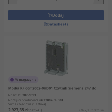
Dodaj
Datasheets
W magazynie
Moduł RF 6GT2002-0HD01 Czytnik Siemens 24V dc
Nr art. RS
287-9513
Nr części producenta
6GT2002-0HD01
Suma częściowa (1 sztuka)
2 927,35 zł
(bez VAT)
2 927,35 zł/sztuka