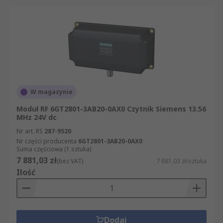
W magazynie
Moduł RF 6GT2801-3AB20-0AX0 Czytnik Siemens 13.56
MHz 24V dc
Nr art. RS
287-9520
Nr części producenta
6GT2801-3AB20-0AX0
Suma częściowa (1 sztuka)
7 881,03 zł
(bez VAT)
7 881,03 zł/sztuka
Ilość
Dodaj