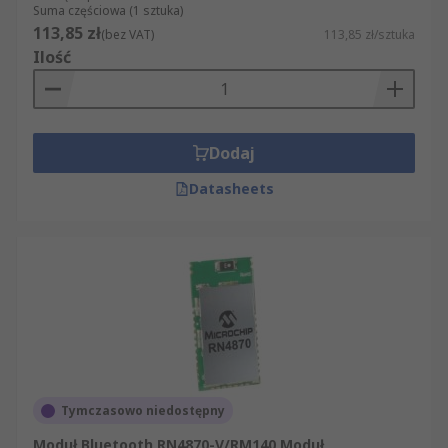
Suma częściowa (1 sztuka)
113,85 zł
(bez VAT)
113,85 zł/sztuka
Ilość
Dodaj
Datasheets
Tymczasowo niedostępny
Moduł Bluetooth RN4870-V/RM140 Moduł