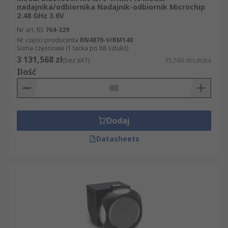
nadajnika/odbiornika Nadajnik-odbiornik Microchip
2.48 GHz 3.6V
Nr art. RS
764-329
Nr części producenta
RN4870-V/RM140
Suma częściowa (1 tacka po 88 sztuk/i)
3 131,568 zł
(bez VAT)
35,586 zł/sztuka
Ilość
Dodaj
Datasheets