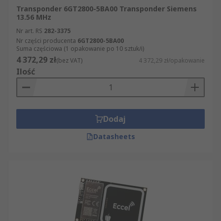
Transponder 6GT2800-5BA00 Transponder Siemens
13.56 MHz
Nr art. RS
282-3375
Nr części producenta
6GT2800-5BA00
Suma częściowa (1 opakowanie po 10 sztuk/i)
4 372,29 zł
(bez VAT)
4 372,29 zł/opakowanie
Ilość
Dodaj
Datasheets