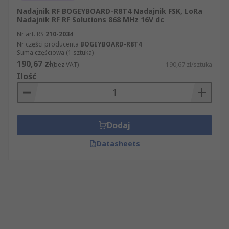
Nadajnik RF BOGEYBOARD-R8T4 Nadajnik FSK, LoRa
Nadajnik RF RF Solutions 868 MHz 16V dc
Nr art. RS
210-2034
Nr części producenta
BOGEYBOARD-R8T4
Suma częściowa (1 sztuka)
190,67 zł
(bez VAT)
190,67 zł/sztuka
Ilość
Dodaj
Datasheets