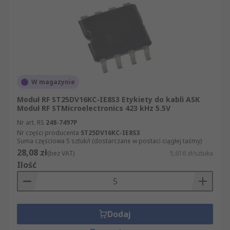
także błyskawiczną dostawę. Jeśli odwiedzą
Państwo naszą stronę internetową, odkryją
Państwo, że została zaprojektowana tak, by
proces składania zamówienia był maksymalnie
prosty i klarowny. Oprócz artykułów z sekcji
Moduły RF małej mocy mogą Państwo zamówić
także inne produkty z grupy Urządzenia
W magazynie
informatyczne, pomiarowe i bezpieczeństwa. W
skład naszej oferty artykułów z grupy Urządzenia
Moduł RF ST25DV16KC-IE8S3 Etykiety do kabli ASK
Moduł RF STMicroelectronics 423 kHz 5.5V
informatyczne, pomiarowe i bezpieczeństwa
Nr art. RS
248-7497P
wchodzą m.in. części z działów Komputery i
Nr części producenta
ST25DV16KC-IE8S3
urządzenia peryferyjne i Komputery i urządzenia
Suma częściowa 5 sztuk/i (dostarczane w postaci ciągłej taśmy)
peryferyjne. Wszystkie zamówione produkty
28,08 zł
(bez VAT)
5,616 zł/sztuka
dostarczamy Państwu w sposób błyskawiczny i
Ilość
profesjonalny.
Dodaj