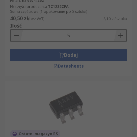
Nr art. RS
667-4262
Nr części producenta
TC1232CPA
Suma częściowa (1 opakowanie po 5 sztuk/i)
40,50 zł
(bez VAT)
8,10 zł/sztuka
Ilość
Dodaj
Datasheets
Ostatni magazyn RS