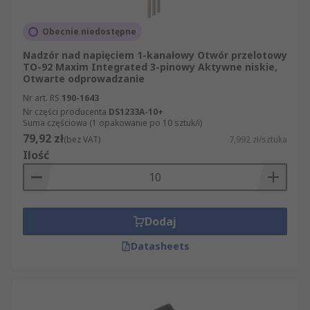
Obecnie niedostępne
Nadzór nad napięciem 1-kanałowy Otwór przelotowy
TO-92 Maxim Integrated 3-pinowy Aktywne niskie,
Otwarte odprowadzanie
Nr art. RS
190-1643
Nr części producenta
DS1233A-10+
Suma częściowa (1 opakowanie po 10 sztuk/i)
79,92 zł
(bez VAT)
7,992 zł/sztuka
Ilość
Dodaj
Datasheets