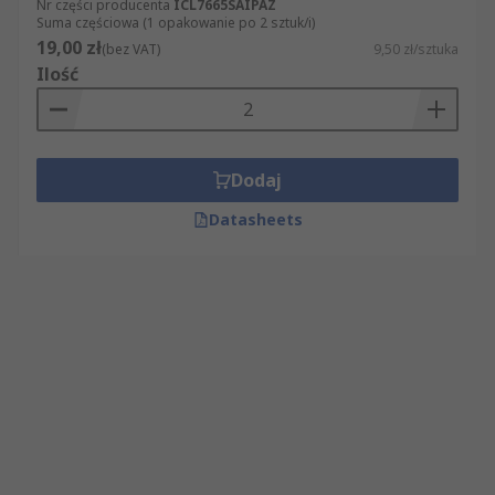
Nr części producenta
ICL7665SAIPAZ
Suma częściowa (1 opakowanie po 2 sztuk/i)
19,00 zł
(bez VAT)
9,50 zł/sztuka
Ilość
Dodaj
Datasheets