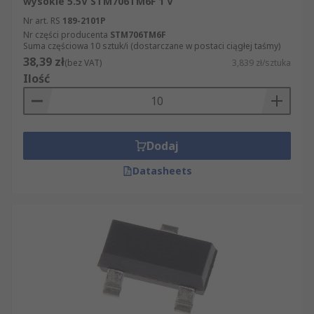
wysokie 5.5V STM706TM6F 1 V
Nr art. RS
189-2101P
Nr części producenta
STM706TM6F
Suma częściowa 10 sztuk/i (dostarczane w postaci ciągłej taśmy)
38,39 zł
(bez VAT)
3,839 zł/sztuka
Ilość
Dodaj
Datasheets