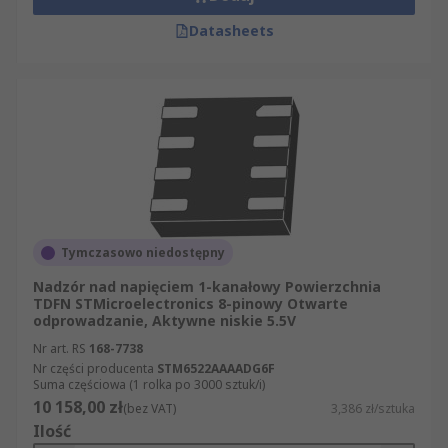
Datasheets
Tymczasowo niedostępny
Nadzór nad napięciem 1-kanałowy Powierzchnia
TDFN STMicroelectronics 8-pinowy Otwarte
odprowadzanie, Aktywne niskie 5.5V
Nr art. RS
168-7738
Nr części producenta
STM6522AAAADG6F
Suma częściowa (1 rolka po 3000 sztuk/i)
10 158,00 zł
(bez VAT)
3,386 zł/sztuka
Ilość