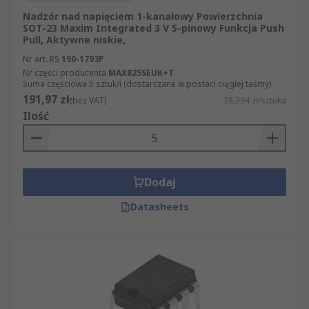
Nadzór nad napięciem 1-kanałowy Powierzchnia
SOT-23 Maxim Integrated 3 V 5-pinowy Funkcja Push
Pull, Aktywne niskie,
Nr art. RS
190-1793P
Nr części producenta
MAX825SEUK+T
Suma częściowa 5 sztuk/i (dostarczane w postaci ciągłej taśmy)
191,97 zł
(bez VAT)
38,394 zł/sztuka
Ilość
Dodaj
Datasheets