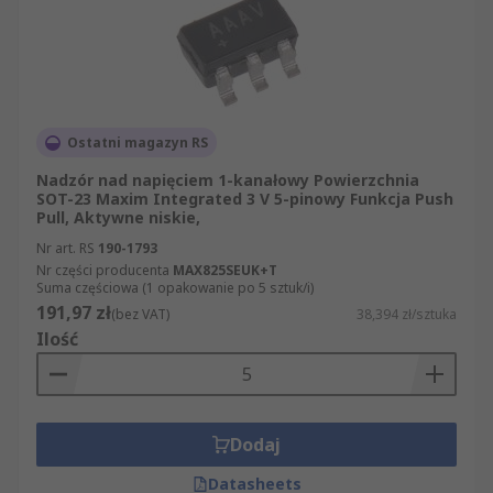
Ostatni magazyn RS
Nadzór nad napięciem 1-kanałowy Powierzchnia
SOT-23 Maxim Integrated 3 V 5-pinowy Funkcja Push
Pull, Aktywne niskie,
Nr art. RS
190-1793
Nr części producenta
MAX825SEUK+T
Suma częściowa (1 opakowanie po 5 sztuk/i)
191,97 zł
(bez VAT)
38,394 zł/sztuka
Ilość
Dodaj
Datasheets