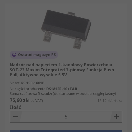
zapewnienie Państwu najwyższej klasy
produktów i usług.
Ostatni magazyn RS
Nadzór nad napięciem 1-kanałowy Powierzchnia
SOT-23 Maxim Integrated 3-pinowy Funkcja Push
Pull, Aktywne wysokie 5.5V
Nr art. RS
190-1601P
Nr części producenta
DS1812R-10+T&R
Suma częściowa 5 sztuk/i (dostarczane w postaci ciągłej taśmy)
75,60 zł
(bez VAT)
15,12 zł/sztuka
Ilość