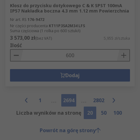
Klosz do przycisku dotykowego C & K SPST 100mA
IP57 Nakładka boczna 4.3 mm 1.12 mm Powierzchnia
Nr art. RS
176-9472
Nr części producenta
KT11P3SA2M34 LFS
Suma częściowa (1 rolka po 600 sztuk/i)
3 573,00 zł
(bez VAT)
5,955 zł/sztuka
Ilość
Dodaj
1
2694
2802
Liczba wyników na stronę
20
50
100
Powrót na górę strony