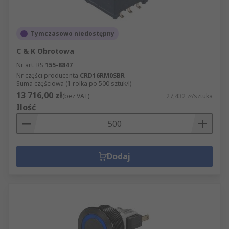
Tymczasowo niedostępny
C & K Obrotowa
Nr art. RS
155-8847
Nr części producenta
CRD16RM0SBR
Suma częściowa (1 rolka po 500 sztuk/i)
13 716,00 zł
(bez VAT)
27,432 zł/sztuka
Ilość
Dodaj