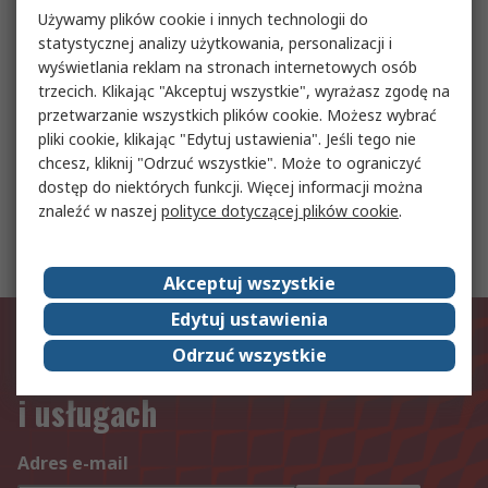
Używamy plików cookie i innych technologii do
statystycznej analizy użytkowania, personalizacji i
wyświetlania reklam na stronach internetowych osób
Wyłączniki krańcowe
trzecich. Klikając "Akceptuj wszystkie", wyrażasz zgodę na
przetwarzanie wszystkich plików cookie. Możesz wybrać
pliki cookie, klikając "Edytuj ustawienia". Jeśli tego nie
Przekaźniki monitorujące
chcesz, kliknij "Odrzuć wszystkie". Może to ograniczyć
dostęp do niektórych funkcji. Więcej informacji można
znaleźć w naszej
polityce dotyczącej plików cookie
.
Napędy falownikowe
Akceptuj wszystkie
Edytuj ustawienia
Dowiedz się jako pierwszy o
Odrzuć wszystkie
naszych najnowszych produktach
i usługach
Adres e-mail