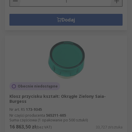
Dodaj
Obecnie niedostępne
Klosz przycisku kształt: Okrągłe Zielony Saia-
Burgess
Nr art. RS
173-9345
Nr części producenta
565211-605
Suma częściowa (1 opakowanie po 500 sztuk/i)
16 863,50 zł
(bez VAT)
33,727 zł/sztuka