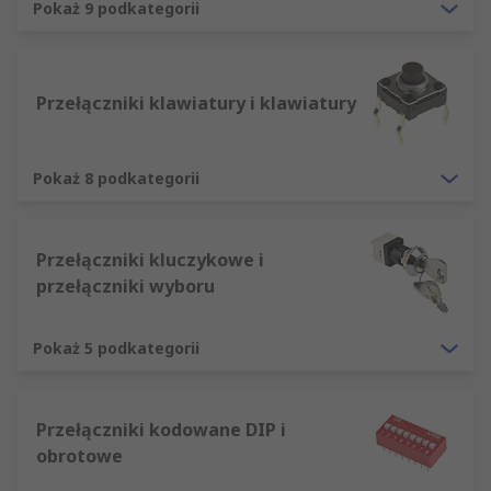
Niezależnie od tego, czy zamawiają Państwo
Pokaż 9 podkategorii
pojedyncze produkty z działu Przełączniki, czy
kupują je Państwo w większych ilościach,
oferujemy błyskawiczną dostawę tysięcy
Przełączniki klawiatury i klawiatury
produktów. Mogą Państwo spokojnie robić
zakupy, wiedząc, że priorytetem naszej firmy jest
dostarczenie Państwu najwyższej jakości
Pokaż 8 podkategorii
towarów i usług.
Przełączniki kluczykowe i
przełączniki wyboru
Pokaż 5 podkategorii
Przełączniki kodowane DIP i
obrotowe