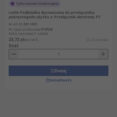
Tymczasowo niedostępny
Lorlin Podkładka dystansowa do przełącznika
pokrętnegodo użytku z: Przełącznik obrotowy PT
Nr art. RS
237-1031
Nr części producenta
PT6528
Suma częściowa (1 sztuka)
23,72 zł
(bez VAT)
23,72 zł/sztuka
Ilość
Dodaj
Datasheets