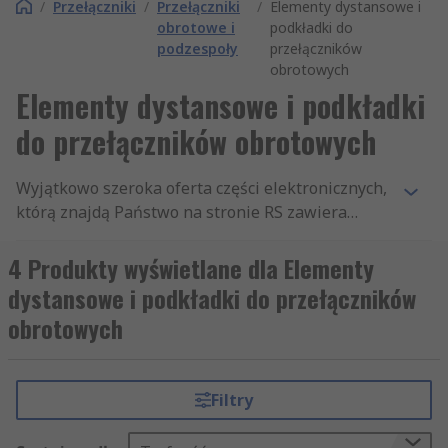
/
Przełączniki
/
Przełączniki
/
Elementy dystansowe i
obrotowe i
podkładki do
podzespoły
przełączników
obrotowych
Elementy dystansowe i podkładki
do przełączników obrotowych
Wyjątkowo szeroka oferta części elektronicznych,
którą znajdą Państwo na stronie RS zawiera
tysiące produktów z działu Przełączniki,
podzielonego na takie sekcje, jak: Przełączniki
4 Produkty wyświetlane dla Elementy
DIP i SIP, Przełączniki dotykowe i akcesoria i
dystansowe i podkładki do przełączników
Elementy dystansowe do przełączników
obrotowych
pokrętnych. Posiadamy najwyższej jakości
asortyment artykułów z kategorii Elementy
dystansowe do przełączników pokrętnych, jaki
Filtry
dostępny jest na rynku. Oferujemy również
tysiące innych uznanych produktów z sekcji