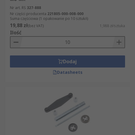
Nr art. RS
327-888
Nr części producenta
221805-000-008-000
Suma częściowa (1 opakowanie po 10 sztuk/i)
19,88 zł
(bez VAT)
1,988 zł/sztuka
Ilość
Dodaj
Datasheets