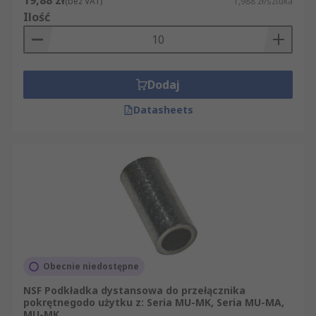
19,88 zł
(bez VAT)
1,988 zł/sztuka
Ilość
Dodaj
Datasheets
Obecnie niedostępne
NSF Podkładka dystansowa do przełącznika
pokrętnegodo użytku z: Seria MU-MK, Seria MU-MA,
MU-MK