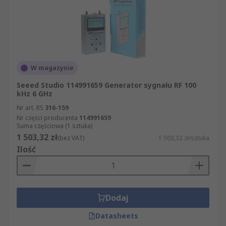
W magazynie
Seeed Studio 114991659 Generator sygnału RF 100
kHz 6 GHz
Nr art. RS
316-159
Nr części producenta
114991659
Suma częściowa (1 sztuka)
1 503,32 zł
(bez VAT)
1 503,32 zł/sztuka
Ilość
Dodaj
Datasheets