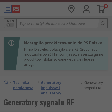
0
MPN
Nastąpiło przekierowanie do RS Polska
Firma Distrelec połączyła się z RS Group, aby
móc zaoferować klientom jeszcze szerszą gamę
produktów, zlokalizowane wsparcie i lepsze
usługi.
/
Technika
/
Generatory
/
Generatory
pomiarowa
impulsów i
sygnału RF
analizatory
Generatory sygnału RF