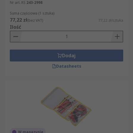
Nr art. RS
243-2998
Suma częściowa (1 sztuka)
77,22 zł
(bez VAT)
77,22 zł/sztuka
Ilość
Dodaj
Datasheets
W magazynie