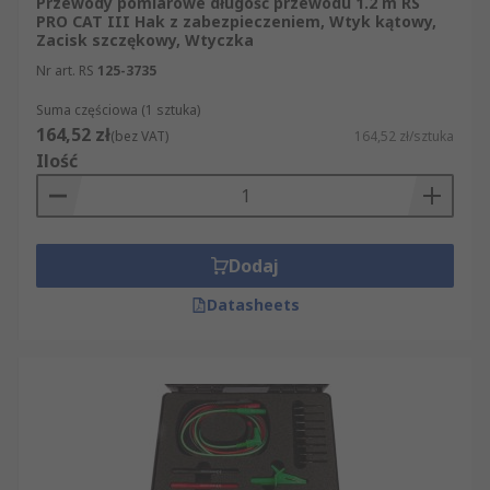
Przewody pomiarowe długość przewodu 1.2 m RS
PRO CAT III Hak z zabezpieczeniem, Wtyk kątowy,
Zacisk szczękowy, Wtyczka
Nr art. RS
125-3735
Suma częściowa (1 sztuka)
164,52 zł
(bez VAT)
164,52 zł/sztuka
Ilość
Dodaj
Datasheets