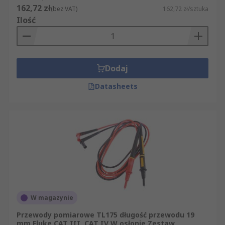
162,72 zł
(bez VAT)
162,72 zł/sztuka
Ilość
Dodaj
Datasheets
W magazynie
Przewody pomiarowe TL175 długość przewodu 19
mm Fluke CAT III, CAT IV W osłonie Zestaw