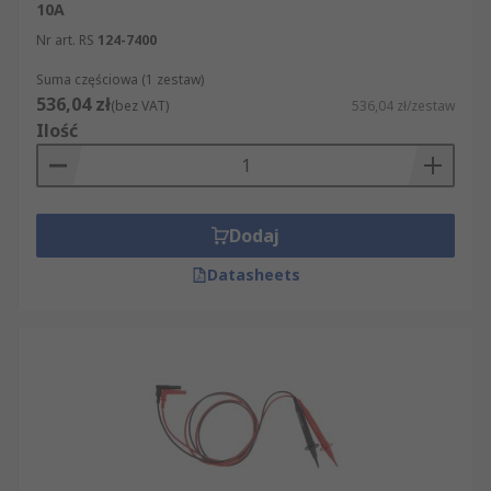
10A
Nr art. RS
124-7400
Suma częściowa (1 zestaw)
536,04 zł
(bez VAT)
536,04 zł/zestaw
Ilość
Dodaj
Datasheets