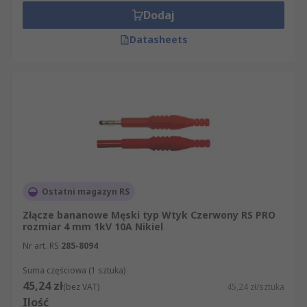
prototypowaniu.
Dodaj
Zastosowania gniazd i wtyków bananowych
Datasheets
Uniwersalność złączy bananowych sprawia, że
znajdują one zastosowanie w wielu dziedzinach.
Poniżej kilka najczęstszych obszarów
wykorzystania.
Sprzęt pomiarowy i aparatura kontrolno-
pomiarowa.
Banana connectors są
standardem w multimetrach, zasilaczach
Ostatni magazyn RS
laboratoryjnych, miernikach, mostkach
Złącze bananowe Męski typ Wtyk Czerwony RS PRO
pomiarowych, generatorach sygnałów i
rozmiar 4 mm 1kV 10A Nikiel
innych przyrządach. Ułatwiają szybkie
Nr art. RS
285-8094
podłączanie sond, przewodów pomiarowych
Suma częściowa (1 sztuka)
i obciążeń.
45,24 zł
(bez VAT)
45,24 zł/sztuka
Laboratoria i edukacja techniczna.
W
Ilość