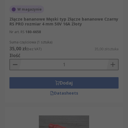
bezpieczeństwa z certyfikatami. Wszystkie
oferowane komponenty przechodzą
W magazynie
rygorystyczne testy jakości, co gwarantuje
Złącze bananowe Męski typ Złącze bananowe Czarny
niezawodność w użytkowaniu.
RS PRO rozmiar 4 mm 50V 16A Złoty
Nr art. RS
180-6658
Suma częściowa (1 sztuka)
35,00 zł
(bez VAT)
35,00 zł/sztuka
Ilość
Dodaj
Datasheets