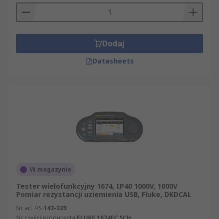
Dodaj
Datasheets
W magazynie
Tester wielofunkcyjny 1674, IP40 1000V, 1000V
Pomiar rezystancji uziemienia USB, Fluke, DKDCAL
Nr art. RS
142-339
Nr części producenta
FLUKE 1674FC SCH