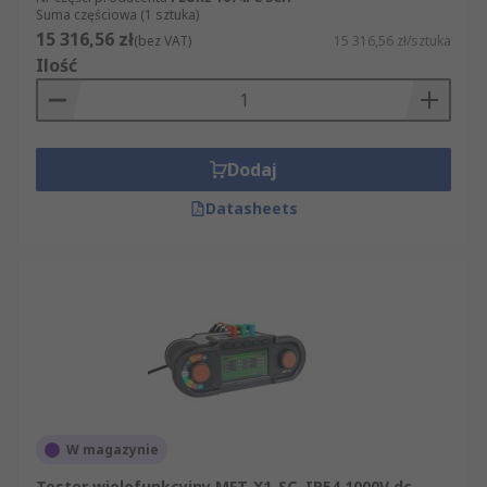
Suma częściowa (1 sztuka)
15 316,56 zł
(bez VAT)
15 316,56 zł/sztuka
Ilość
Dodaj
Datasheets
W magazynie
Tester wielofunkcyjny MFT-X1-SC, IP54 1000V dc,