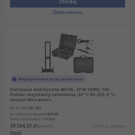
Dodaj
Datasheets
Magazynowane przez producenta
Instalacje elektryczne M516L, IP40 1000V, 10V
Pomiar rezystancji uziemienia, 50 °C RS-232, 5 °C,
Gossen Metrawatt
Nr art. RS
145-587
Nr części producenta
M516L
Suma częściowa (1 sztuka)
29 524,23 zł
(bez VAT)
29 524,23 zł/sztuka
Ilość