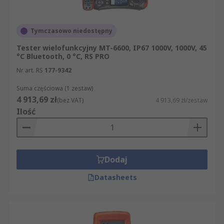
bezpośrednio przez RS, które stanowią część
naszej oferty. Naszym priorytetem jest
satysfakcja klienta, dlatego zawsze, gdy to
Tymczasowo niedostępny
możliwe, staramy się błyskawicznie dostarczyć
Tester wielofunkcyjny MT-6600, IP67 1000V, 1000V, 45
Państwu zamówiony produkt z kategorii Testery
°C Bluetooth, 0 °C, RS PRO
instalacji elektrycznej.
Nr art. RS
177-9342
Suma częściowa (1 zestaw)
4 913,69 zł
(bez VAT)
4 913,69 zł/zestaw
Ilość
Dodaj
Datasheets