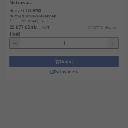
Metrawatt
Nr art. RS
263-6762
Nr części producenta
M516k
Suma częściowa (1 sztuka)
25 077,65 zł
(bez VAT)
25 077,65 zł/sztuka
Ilość
Dodaj
Datasheets