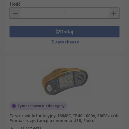
Ilość
Dodaj
Datasheets
Tymczasowo niedostępny
Tester wielofunkcyjny 1664FC, IP40 1000V, 500V ac/dc
Pomiar rezystancji uziemienia USB, Fluke
Nr art. RS
117-6678