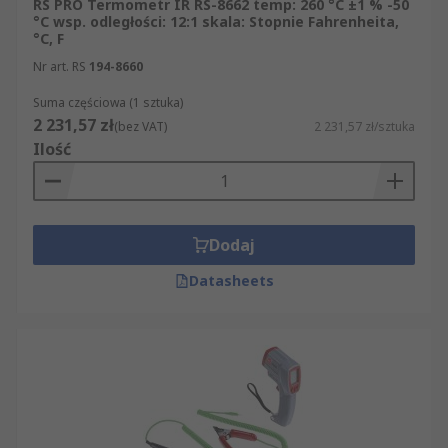
RS PRO Termometr IR RS-8662 temp: 260 °C ±1 % -50
°C wsp. odległości: 12:1 skala: Stopnie Fahrenheita,
°C, F
Nr art. RS
194-8660
Suma częściowa (1 sztuka)
2 231,57 zł
(bez VAT)
2 231,57 zł/sztuka
Ilość
Dodaj
Datasheets