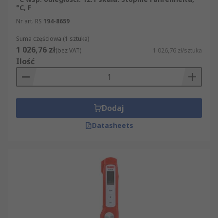
°C, F
Nr art. RS
194-8659
Suma częściowa (1 sztuka)
1 026,76 zł
(bez VAT)
1 026,76 zł/sztuka
Ilość
Dodaj
Datasheets