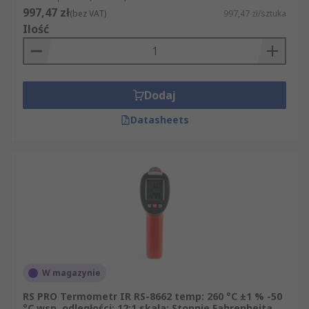
997,47 zł
(bez VAT)
997,47 zł/sztuka
Ilość
Dodaj
Datasheets
W magazynie
RS PRO Termometr IR RS-8662 temp: 260 °C ±1 % -50
°C wsp. odległości: 12:1 skala: Stopnie Fahrenheita,