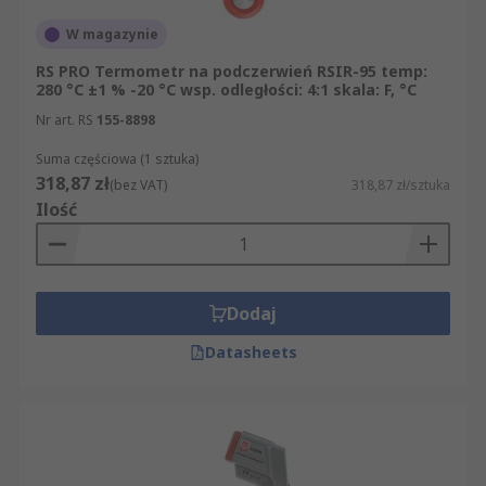
W magazynie
RS PRO Termometr na podczerwień RSIR-95 temp:
280 °C ±1 % -20 °C wsp. odległości: 4:1 skala: F, °C
Nr art. RS
155-8898
Suma częściowa (1 sztuka)
318,87 zł
(bez VAT)
318,87 zł/sztuka
Ilość
Dodaj
Datasheets