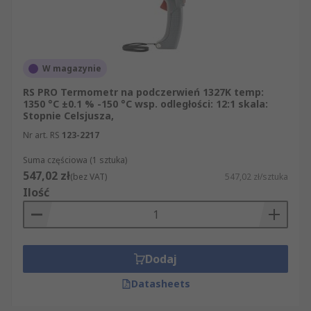
W magazynie
RS PRO Termometr na podczerwień 1327K temp:
1350 °C ±0.1 % -150 °C wsp. odległości: 12:1 skala:
Stopnie Celsjusza,
Nr art. RS
123-2217
Suma częściowa (1 sztuka)
547,02 zł
(bez VAT)
547,02 zł/sztuka
Ilość
Dodaj
Datasheets