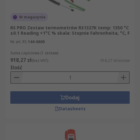
W magazynie
RS PRO Zestaw termometrów RS1327K temp: 1350 °C
±0.1 Reading +1°C % skala: Stopnie Fahrenheita, °C, F
Nr art. RS
144-6600
Suma częściowa (1 zestaw)
918,27 zł
(bez VAT)
918,27 zł/zestaw
Ilość
Dodaj
Datasheets