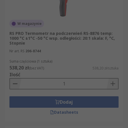
techniczne na temat wszystkich produktów z
sekcji Urządzenia pomiaru temperatury, tak by
przed zakupem mogli Państwo sprawdzić, czy
W magazynie
konkretny artykuł spełnia Państwa oczekiwania.
RS PRO Termometr na podczerwień RS-8876 temp:
1000 °C ±1°C -50 °C wsp. odległości: 20:1 skala: F, °C,
Stopnie
Nr art. RS
206-8744
Suma częściowa (1 sztuka)
538,20 zł
(bez VAT)
538,20 zł/sztuka
Ilość
Dodaj
Datasheets