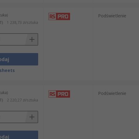
tuka)
Podświetlenie
T)
1 238,73 zł/sztuka
odaj
sheets
tuka)
Podświetlenie
T)
2 220,27 zł/sztuka
odaj