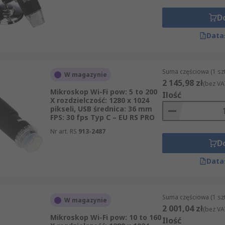
D
Data
Suma częściowa (1 sz
W magazynie
2 145,98 zł
(bez VA
Mikroskop Wi-Fi pow: 5 to 200
Ilość
X rozdzielczość: 1280 x 1024
pikseli, USB średnica: 36 mm
FPS: 30 fps Typ C – EU RS PRO
Nr art. RS
913-2487
D
Data
Suma częściowa (1 sz
W magazynie
2 001,04 zł
(bez VA
Mikroskop Wi-Fi pow: 10 to 160
Ilość