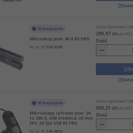
Data
Suma częściowa (1 sz
W magazynie
290,97 zł
(bez VAT)
Mikroskop pow: 40 X RS PRO
Ilość
Nr art. RS
528-5290
D
Data
Suma częściowa (1 sz
W magazynie
563,31 zł
(bez VAT)
Mikroskopy cyfrowe pow: 20
Ilość
to 200 X, USB średnica: 33 mm
FPS: 30 fps USB RS PRO
Nr art. RS
196-4074