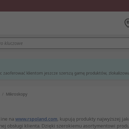
óc zaoferować klientom jeszcze szerszą gamę produktów, zlokalizowan
/
Mikroskopy
line na
www.rspoland.com
, kupują produkty najwyższej jak
lnej obsługi klienta. Dzięki szerokiemu asortymentowi produ