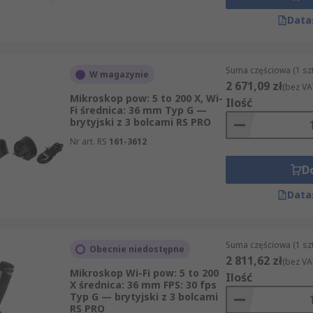
Data
Suma częściowa (1 sz
W magazynie
2 671,09 zł
(bez VA
Mikroskop pow: 5 to 200 X, Wi-
Ilość
Fi średnica: 36 mm Typ G —
brytyjski z 3 bolcami RS PRO
Nr art. RS
161-3612
D
Data
Suma częściowa (1 sz
Obecnie niedostępne
2 811,62 zł
(bez VA
Mikroskop Wi-Fi pow: 5 to 200
Ilość
X średnica: 36 mm FPS: 30 fps
Typ G — brytyjski z 3 bolcami
RS PRO