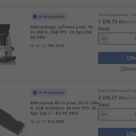
Suma częściowa (1 sz
W magazynie
1 238,73 zł
(bez VA
Mikroskopy cyfrowe pow: 10
Ilość
to 300 X, USB FPS: 30 fps USB
RS PRO
Nr art. RS
196-4076
D
Data
Suma częściowa (1 sz
W magazynie
2 220,27 zł
(bez VA
Mikroskop Wi-Fi pow: 50 to 200
Ilość
X, USB średnica: 36 mm FPS: 30
fps Typ C – EU RS PRO
Nr art. RS
913-2480
D