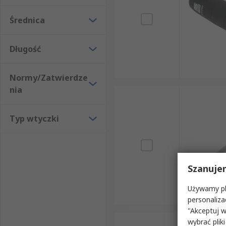
Średnica
Długość
Normy/Zatwierdze
nia
Typ wtyczki
Szanuje
Używamy pli
personaliza
"Akceptuj w
wybrać pliki