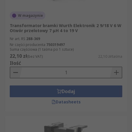
W magazynie
Transformator bramki Wurth Elektronik 2 9/18 V 6 W
Otwór przelotowy 7 μH 4 to 19 V
Nr art. RS
288-369
Nr części producenta
750319497
Suma częściowa (1 taśma po 1 sztuce)
22,10 zł
(bez VAT)
22,10 zł/taśma
Ilość
Dodaj
Datasheets