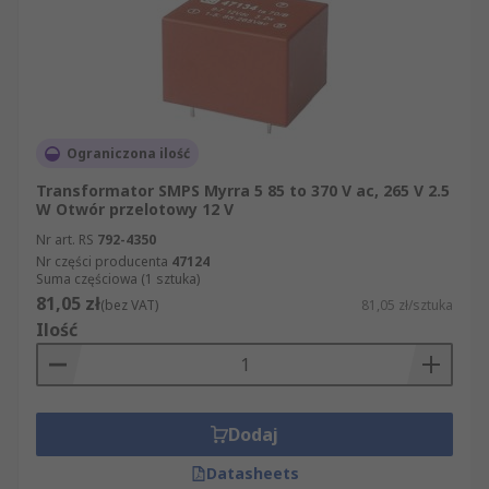
Ograniczona ilość
Transformator SMPS Myrra 5 85 to 370 V ac, 265 V 2.5
W Otwór przelotowy 12 V
Nr art. RS
792-4350
Nr części producenta
47124
Suma częściowa (1 sztuka)
81,05 zł
(bez VAT)
81,05 zł/sztuka
Ilość
Dodaj
Datasheets