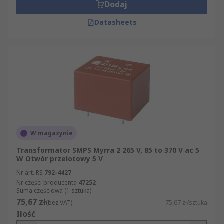
Dodaj
Datasheets
W magazynie
Transformator SMPS Myrra 2 265 V, 85 to 370 V ac 5
W Otwór przelotowy 5 V
Nr art. RS
792-4427
Nr części producenta
47252
Suma częściowa (1 sztuka)
75,67 zł
(bez VAT)
75,67 zł/sztuka
Ilość