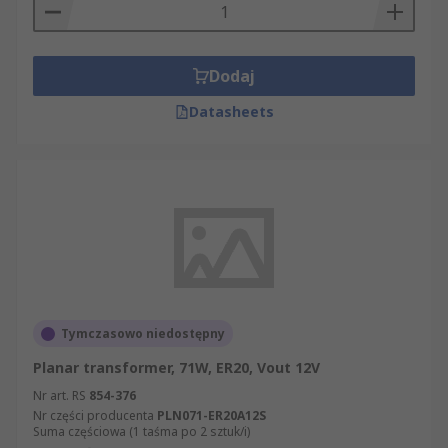
Dodaj
Datasheets
Tymczasowo niedostępny
Planar transformer, 71W, ER20, Vout 12V
Nr art. RS
854-376
Nr części producenta
PLN071-ER20A12S
Suma częściowa (1 taśma po 2 sztuk/i)