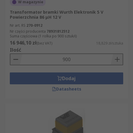
W magazynie
Transformator bramki Wurth Elektronik 5 V
Powierzchnia 86 μH 12 V
Nr art. RS
270-0912
Nr części producenta
78931812512
Suma częściowa (1 rolka po 900 sztuk/i)
16 946,10 zł
(bez VAT)
18,829 zł/sztuka
Ilość
Dodaj
Datasheets