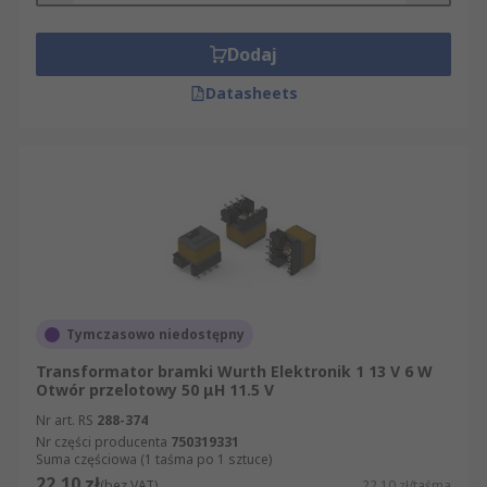
Dodaj
Datasheets
Tymczasowo niedostępny
Transformator bramki Wurth Elektronik 1 13 V 6 W
Otwór przelotowy 50 μH 11.5 V
Nr art. RS
288-374
Nr części producenta
750319331
Suma częściowa (1 taśma po 1 sztuce)
22,10 zł
(bez VAT)
22,10 zł/taśma