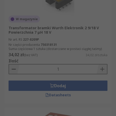
W magazynie
Transformator bramki Wurth Elektronik 2 9/18 V
Powierzchnia 7 μH 18 V
Nr art. RS
227-8209P
Nr części producenta
750318131
Suma częściowa 1 sztuka (dostarczane w postaci ciągłej taśmy)
34,02 zł
(bez VAT)
34,02 zł/sztuka
Ilość
Dodaj
Datasheets