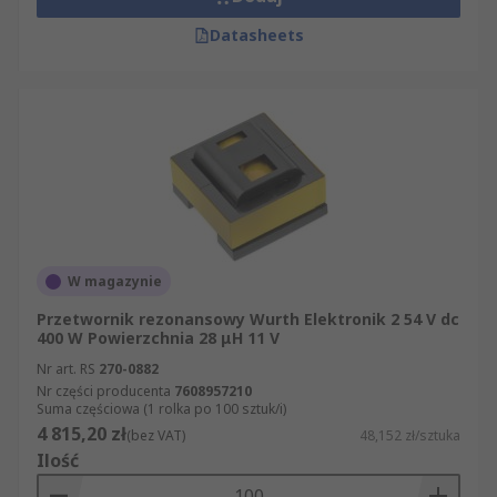
Datasheets
W magazynie
Przetwornik rezonansowy Wurth Elektronik 2 54 V dc
400 W Powierzchnia 28 μH 11 V
Nr art. RS
270-0882
Nr części producenta
7608957210
Suma częściowa (1 rolka po 100 sztuk/i)
4 815,20 zł
(bez VAT)
48,152 zł/sztuka
Ilość