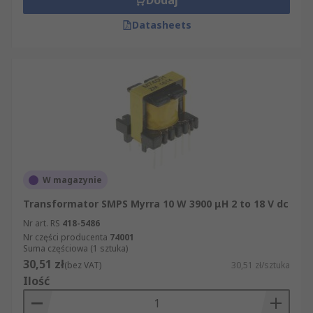
Dodaj
Datasheets
W magazynie
Transformator SMPS Myrra 10 W 3900 μH 2 to 18 V dc
Nr art. RS
418-5486
Nr części producenta
74001
Suma częściowa (1 sztuka)
30,51 zł
(bez VAT)
30,51 zł/sztuka
Ilość