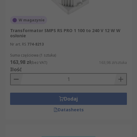
zapewnienie Państwu najwyższej klasy
produktów i usług.
W magazynie
Transformator SMPS RS PRO 1 100 to 240 V 12 W W
osłonie
Nr art. RS
774-8213
Suma częściowa (1 sztuka)
163,98 zł
(bez VAT)
163,98 zł/sztuka
Ilość
Dodaj
Datasheets