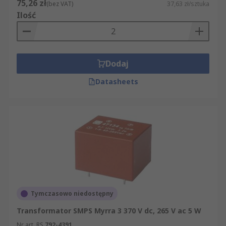
75,26 zł
(bez VAT)
37,63 zł/sztuka
Ilość
Dodaj
Datasheets
Tymczasowo niedostępny
Transformator SMPS Myrra 3 370 V dc, 265 V ac 5 W
Nr art. RS
792-4391