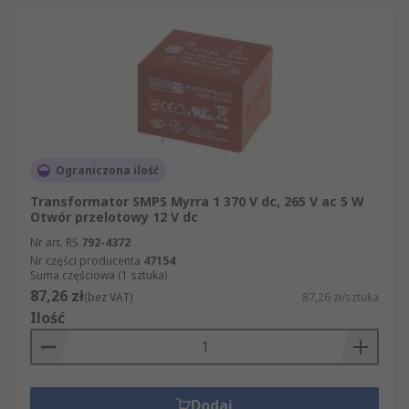
Ograniczona ilość
Transformator SMPS Myrra 1 370 V dc, 265 V ac 5 W
Otwór przelotowy 12 V dc
Nr art. RS
792-4372
Nr części producenta
47154
Suma częściowa (1 sztuka)
87,26 zł
(bez VAT)
87,26 zł/sztuka
Ilość
Dodaj