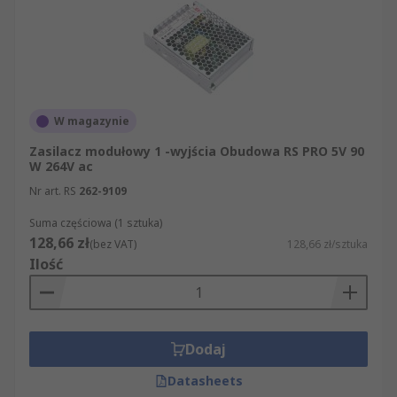
W magazynie
Zasilacz modułowy 1 -wyjścia Obudowa RS PRO 5V 90
W 264V ac
Nr art. RS
262-9109
Suma częściowa (1 sztuka)
128,66 zł
(bez VAT)
128,66 zł/sztuka
Ilość
Dodaj
Datasheets