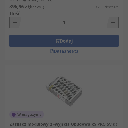
Suma częściowa (1 sztuka)
396,96 zł
(bez VAT)
396,96 zł/sztuka
Ilość
Dodaj
Datasheets
W magazynie
Zasilacz modułowy 2 -wyjścia Obudowa RS PRO 5V dc