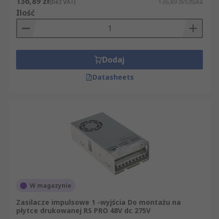
136,89 zł
(bez VAT)
136,89 zł/sztuka
Ilość
Dodaj
Datasheets
W magazynie
Zasilacze impulsowe 1 -wyjścia Do montażu na
płytce drukowanej RS PRO 48V dc 275V