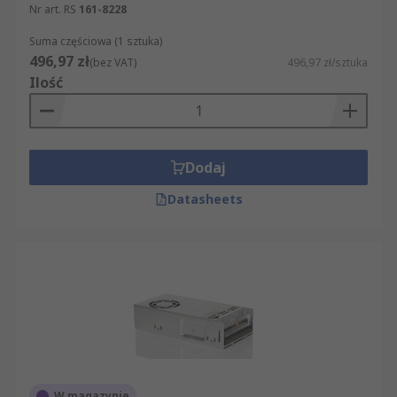
Nr art. RS
161-8228
Suma częściowa (1 sztuka)
496,97 zł
(bez VAT)
496,97 zł/sztuka
Ilość
Dodaj
Datasheets
W magazynie