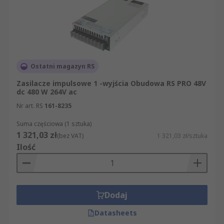
Ostatni magazyn RS
Zasilacze impulsowe 1 -wyjścia Obudowa RS PRO 48V
dc 480 W 264V ac
Nr art. RS
161-8235
Suma częściowa (1 sztuka)
1 321,03 zł
(bez VAT)
1 321,03 zł/sztuka
Ilość
Dodaj
Datasheets