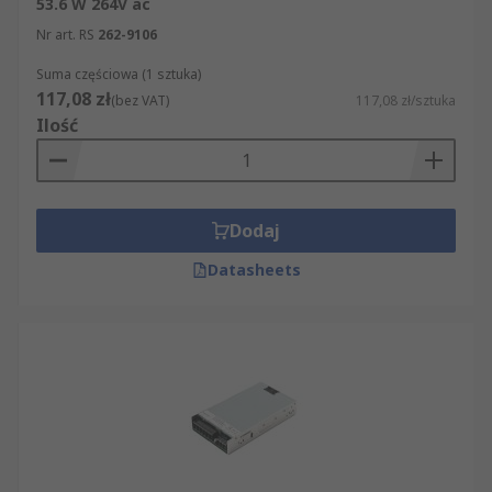
53.6 W 264V ac
Nr art. RS
262-9106
Suma częściowa (1 sztuka)
117,08 zł
(bez VAT)
117,08 zł/sztuka
Ilość
Dodaj
Datasheets