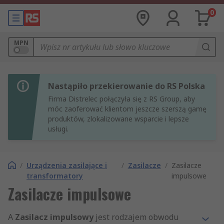
0
MPN
Nastąpiło przekierowanie do RS Polska
Firma Distrelec połączyła się z RS Group, aby
móc zaoferować klientom jeszcze szerszą gamę
produktów, zlokalizowane wsparcie i lepsze
usługi.
/
Urządzenia zasilające i
/
Zasilacze
/
Zasilacze
transformatory
impulsowe
Zasilacze impulsowe
A
Zasilacz impulsowy
jest rodzajem obwodu