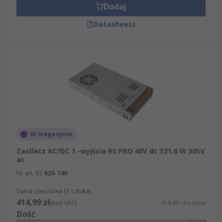
Dodaj
Datasheets
W magazynie
Zasilacz AC/DC 1 -wyjścia RS PRO 48V dc 321.6 W 305V
ac
Nr art. RS
625-740
Suma częściowa (1 sztuka)
414,99 zł
(bez VAT)
414,99 zł/sztuka
Ilość