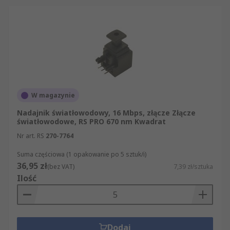
transmisji. Lasery o emisji powierzchniowej
z pionową wnęką rezonansową (VCSEL) w
dużej mierze zastąpiły diody LED, ponieważ
charakteryzują się większą prędkością i
mocą.
W magazynie
Nadajnik światłowodowy, 16 Mbps, złącze Złącze
światłowodowe, RS PRO 670 nm Kwadrat
Nr art. RS
270-7764
Suma częściowa (1 opakowanie po 5 sztuk/i)
36,95 zł
(bez VAT)
7,39 zł/sztuka
Ilość
Dodaj