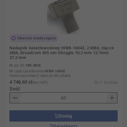
Obecnie niedostępne
Nadajnik światłowodowy HFBR-1604Z, 2 MBd, złącze
SMA, Broadcom 655 nm Okrągłe 10.2 mm 12.7mm
27.2 mm
Nr art. RS
189-4830
Nr części producenta
HFBR-1604Z
Suma częściowa (1 tuba po 60 sztuk/i)
4 746,60 zł
(bez VAT)
79,11 zł/sztuka
Ilość
Dodaj
Datasheets