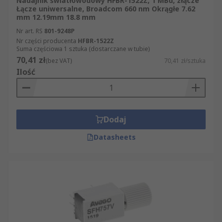
Nadajnik światłowodowy HFBR-1522Z, 1 MBd, złącze
Łącze uniwersalne, Broadcom 660 nm Okrągłe 7.62
mm 12.19mm 18.8 mm
Nr art. RS
801-9248P
Nr części producenta
HFBR-1522Z
Suma częściowa 1 sztuka (dostarczane w tubie)
70,41 zł
(bez VAT)
70,41 zł/sztuka
Ilość
Dodaj
Datasheets