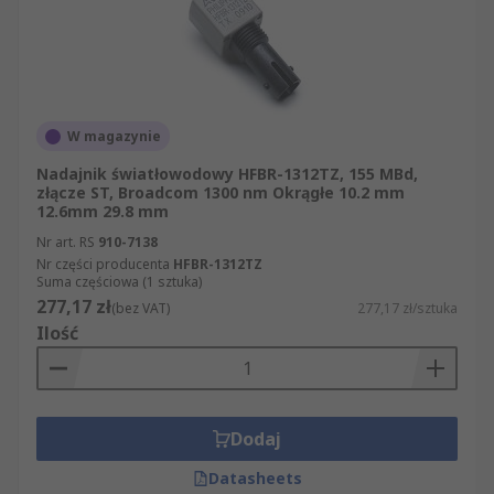
W magazynie
Nadajnik światłowodowy HFBR-1312TZ, 155 MBd,
złącze ST, Broadcom 1300 nm Okrągłe 10.2 mm
12.6mm 29.8 mm
Nr art. RS
910-7138
Nr części producenta
HFBR-1312TZ
Suma częściowa (1 sztuka)
277,17 zł
(bez VAT)
277,17 zł/sztuka
Ilość
Dodaj
Datasheets