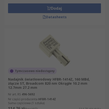
Dodaj
Datasheets
Tymczasowo niedostępny
Nadajnik światłowodowy HFBR-1414Z, 160 MBd,
złącze ST, Broadcom 820 nm Okrągłe 10.2 mm
12.7mm 27.2 mm
Nr art. RS
496-5692
Nr części producenta
HFBR-1414Z
Suma częściowa (1 sztuka)
114,76 zł
(bez VAT)
114,76 zł/sztuka