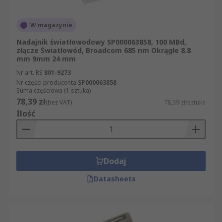
W magazynie
Nadajnik światłowodowy SP000063858, 100 MBd,
złącze Światłowód, Broadcom 685 nm Okrągłe 8.8
mm 9mm 24 mm
Nr art. RS
801-9273
Nr części producenta
SP000063858
Suma częściowa (1 sztuka)
78,39 zł
(bez VAT)
78,39 zł/sztuka
Ilość
Dodaj
Datasheets