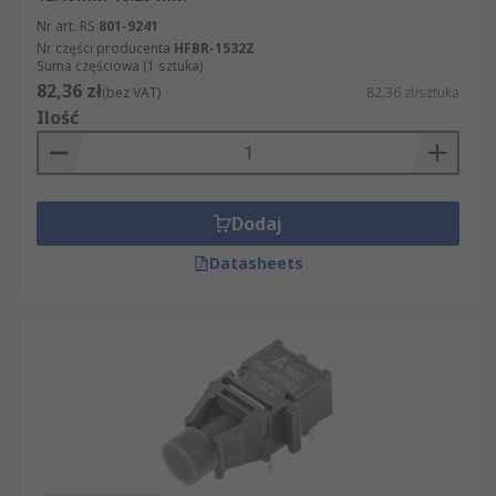
Nr art. RS
801-9241
Nr części producenta
HFBR-1532Z
Suma częściowa (1 sztuka)
82,36 zł
(bez VAT)
82,36 zł/sztuka
Ilość
Dodaj
Datasheets