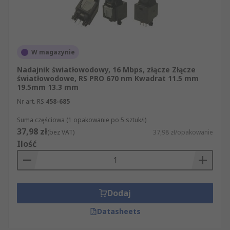
zastosowań komunikacyjnych, na przykład
transmisji sygnałów telefonicznych, Internetu I
telewizji kablowej.
W magazynie
Typy nadajników światłowodowych
Nadajnik światłowodowy, 16 Mbps, złącze Złącze
światłowodowe, RS PRO 670 nm Kwadrat 11.5 mm
Nadajniki światłowodowe są zwykle
19.5mm 13.3 mm
urządzeniami półprzewodnikowymi. Dwa główne
Nr art. RS
458-685
typy to diody LED (diody elektroluminescencyjne)
Suma częściowa (1 opakowanie po 5 sztuk/i)
i diody laserowe.
37,98 zł
(bez VAT)
37,98 zł/opakowanie
Ilość
Diody LED wytwarzają niespójne światło,
które jest zawarte we włóknie
światłowodowym. Są one najczęściej
używane w sieciach lokalnych.
Dodaj
Diody laserowe wytwarzają kierunkowe,
spójne światło. Oznacza to, że mniej światła
Datasheets
zostaje rozproszone i utracone w procesie