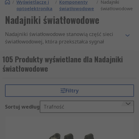
/
Wyświetlacze i
/
Komponenty
/
Nadajniki
optoelektronika
światłowodowe
światłowodowe
Nadajniki światłowodowe
Nadajniki światłowodowe stanowią część sieci
światłowodowej, która przekształca sygnał
elektroniczny w sygnał optyczny. Sygnał ten może
być następnie przesyłany włóknami
105 Produkty wyświetlane dla Nadajniki
światłowodowymi jako impuls światła.
światłowodowe
Światłowody są najbardziej zaawansowaną formą
telekomunikacji, ponieważ są w stanie wysyłać
informacje z dużą przepustowością na bardzo
Filtry
duże odległości, bez ryzyka zakłóceń
elektromagnetycznych, ponieważ włókna są
Sortuj według
Trafność
wykonane ze szkła.
Do czego służą nadajniki światłowodowe?
Nadajniki światłowodowe są używane do różnych