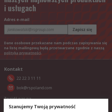
i usługach
Adres e-mail
Zapisz się
Dane osobowe przekazane nam podczas zapisywania się
na listę mailingową będą przetwarzane zgodnie z naszą
polityką prywatności
.
Kontakt
22 22 3 11 11
bok@rspoland.com
Znajdź nas na
Szanujemy Twoją prywatność