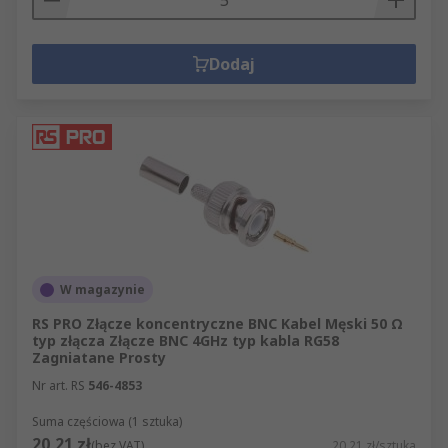
Dodaj
W magazynie
RS PRO Złącze koncentryczne BNC Kabel Męski 50 Ω
typ złącza Złącze BNC 4GHz typ kabla RG58
Zagniatane Prosty
Nr art. RS
546-4853
Suma częściowa (1 sztuka)
20,21 zł
(bez VAT)
20,21 zł/sztuka