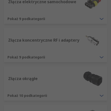
Złącza elektryczne samochodowe
złącza zasilania
złącza RF i koncentryczne
Pokaż 9 podkategorii
złącza PCB
złacza audio i wideo
złącza okrągłe
Złącza koncentryczne RF i adaptery
złącza sieciowe i telekomunikacyjne
złącza sieciowe i IEC
Pokaż 9 podkategorii
złącza USB, D-Sub i komputerowe
listwy zaciskowe i styki szyny DIN
Złącza okrągłe
Pokaż 10 podkategorii