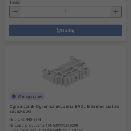
Ilość
Dodaj
W magazynie
Ogranicznik Ogranicznik, seria BADL Entrelec Listwa
zaciskowa
Nr art. RS
445-9541
Nr części producenta
1SNA399903R0200
Suma częściowa (1 opakowanie po 5 sztuk/i)