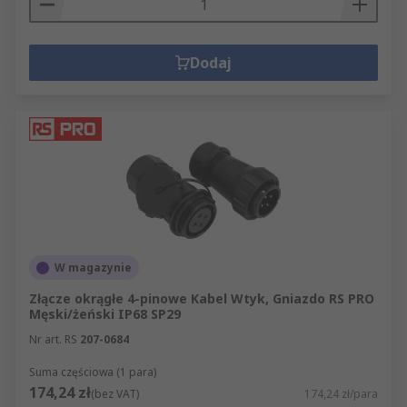
Dodaj
W magazynie
Złącze okrągłe 4-pinowe Kabel Wtyk, Gniazdo RS PRO
Męski/żeński IP68 SP29
Nr art. RS
207-0684
Suma częściowa (1 para)
174,24 zł
(bez VAT)
174,24 zł/para