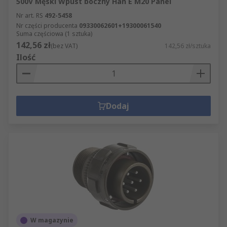
500V Męski Wpust boczny Han E M20 Panel
Nr art. RS
492-5458
Nr części producenta
09330062601+19300061540
Suma częściowa (1 sztuka)
142,56 zł
(bez VAT)
142,56 zł/sztuka
Ilość
Dodaj
W magazynie