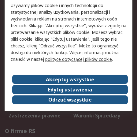
Używamy plików cookie i innych technologii do
Akceptujemy
statystycznej analizy użytkowania, personalizacji i
wyświetlania reklam na stronach internetowych osób
trzecich. Klikając "Akceptuj wszystkie", wyrażasz zgodę na
przetwarzanie wszystkich plików cookie. Możesz wybrać
Usługi
pliki cookie, klikając "Edytuj ustawienia". Jeśli tego nie
chcesz, kliknij "Odrzuć wszystkie". Może to ograniczyć
Dostawa
Śledzenie przesyłek
dostęp do niektórych funkcji. Więcej informacji można
Reklamacje i zwroty
Rejestracja
znaleźć w naszej
polityce dotyczącej plików cookie
.
Pomoc
Aspekty prawne
Akceptuj wszystkie
Edytuj ustawienia
Bezpieczeństwo e-
Polityka dotycząca
maila
plików cookie
Odrzuć wszystkie
Polityka prywatności
Użytkowanie witryny
Zastrzeżenia prawne
Warunki Sprzedaży
O firmie RS