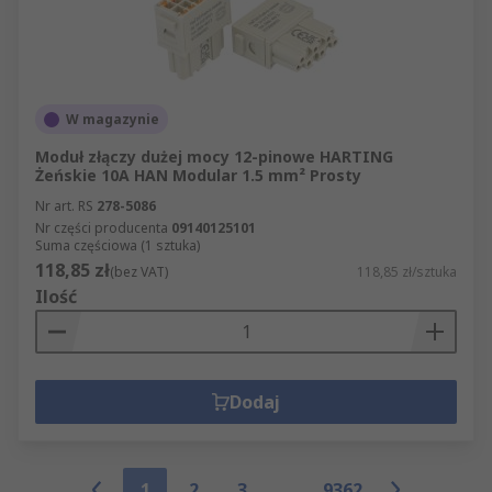
W magazynie
Moduł złączy dużej mocy 12-pinowe HARTING
Żeńskie 10A HAN Modular 1.5 mm² Prosty
Nr art. RS
278-5086
Nr części producenta
09140125101
Suma częściowa (1 sztuka)
118,85 zł
(bez VAT)
118,85 zł/sztuka
Ilość
Dodaj
1
2
3
9362