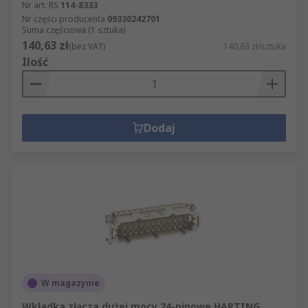
Nr art. RS
114-8333
Nr części producenta
09330242701
Suma częściowa (1 sztuka)
140,63 zł
(bez VAT)
140,63 zł/sztuka
Ilość
Dodaj
W magazynie
Wkładka złącza dużej mocy 24-pinowe HARTING