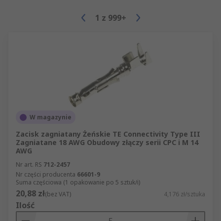
1
z
999+
W magazynie
Zacisk zagniatany Żeńskie TE Connectivity Type III
Zagniatane 18 AWG Obudowy złączy serii CPC i M 14
AWG
Nr art. RS
712-2457
Nr części producenta
66601-9
Suma częściowa (1 opakowanie po 5 sztuk/i)
20,88 zł
(bez VAT)
4,176 zł/sztuka
Ilość