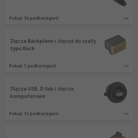
Zakończenie zaciskane
Zakończenie lutowane
Pokaż 10 podkategorii
Zacisk śrubowy
Typy mocowania
Złącza Backplane i złącza do szafy
typu Rack
Kabel do panel
Pokaż 7 podkategorii
Kabel do kabla (w linii)
Kabel do płyty
Płyta do płyty
Złącza USB, D Sub i złącza
komputerowe
RS dostarcza szeroką gamę wysokiej jakości
komponentów. Obejmują one wytrzymałe złącza
Pokaż 13 podkategorii
przemysłowe, złącza zasilania, złącza modułowe,
złącza elektryczne, złącza elektroniczne i danych.
Są one podzielone na następujące kategorie: