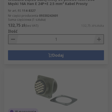
Męski 16A Han E 24P+E 2.5 mm² Kabel Prosty
Nr art. RS
114-8327
Nr części producenta
09330242601
Suma częściowa (1 sztuka)
132,75 zł
(bez VAT)
132,75 zł/sztuka
Ilość
Dodaj
W magazynie