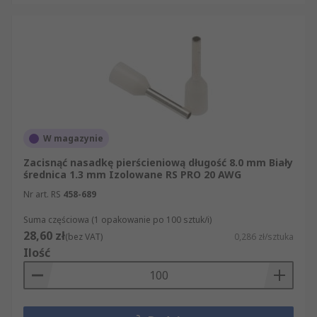
urządzeniach AGD i elektronice użytkowej
(przyłącza przewodów do modułów,
zasilaczy, itp.),
motoryzacji oraz pojazdach szynowych
(okablowanie wiązek elektrycznych z
zaciśniętymi tulejkami ułatwia montaż i
późniejszą obsługę serwisową).
W magazynie
Rodzaje i wybór końcówek
Zacisnąć nasadkę pierścieniową długość 8.0 mm Biały
średnica 1.3 mm Izolowane RS PRO 20 AWG
W ofercie RS dostępne są tulejki ferrule o
Nr art. RS
458-689
różnych długościach i średnicach, przeznaczone
do przewodów o przekrojach od ułamka
Suma częściowa (1 opakowanie po 100 sztuk/i)
28,60 zł
milimetra (np. 0,25 mm²) aż po kilkadziesiąt mm².
(bez VAT)
0,286 zł/sztuka
Ilość
Sprzedajemy końcówki zarówno nieizolowane
(gołe tuleje metalowe), jak i izolowane –
wyposażone w kołnierz z tworzywa (ułatwia
wprowadzanie przewodu i zapobiega korozji