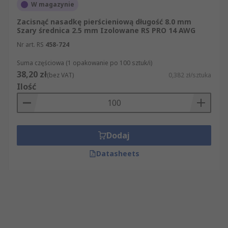
W magazynie
Zacisnąć nasadkę pierścieniową długość 8.0 mm
Szary średnica 2.5 mm Izolowane RS PRO 14 AWG
Nr art. RS
458-724
Suma częściowa (1 opakowanie po 100 sztuk/i)
38,20 zł
(bez VAT)
0,382 zł/sztuka
Ilość
Dodaj
Datasheets