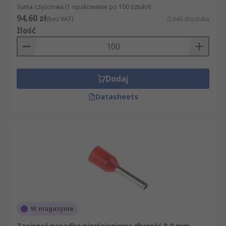
Suma częściowa (1 opakowanie po 100 sztuk/i)
kompleksowo zaopatrzyć się we wszystko, co
94,60 zł
(bez VAT)
0,946 zł/sztuka
potrzebne do wykonania profesjonalnych
Ilość
połączeń kablowych.
Dodaj
Datasheets
W magazynie
Zacisnąć nasadkę pierścieniową długość 8.0 mm