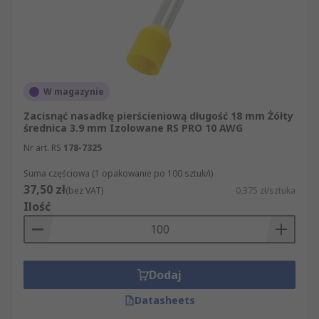
rozmiaru oraz kontrolę poprawności
okablowania na pierwszy rzut oka.
Zastosowania końcówek kablowych
zaciskanych
W magazynie
Końcówki kablowe zaciskane są szeroko
Zacisnąć nasadkę pierścieniową długość 18 mm Żółty
średnica 3.9 mm Izolowane RS PRO 10 AWG
stosowane w szafach sterowniczych, tablicach
rozdzielczych i wszelkiego rodzaju aparaturze
Nr art. RS
178-7325
elektrycznej, gdzie liczne połączenia przewodów
Suma częściowa (1 opakowanie po 100 sztuk/i)
wymagają niezawodności. Używa się ich m.in. w:
37,50 zł
(bez VAT)
0,375 zł/sztuka
Ilość
przemysłowych systemach automatyki
(podłączenia do styczników, przekaźników,
zacisków listwowych),
instalacjach elektrycznych budynków
Dodaj
(rozłączniki, wyłączniki nadprądowe i listwy
Datasheets
zaciskowe w rozdzielni),