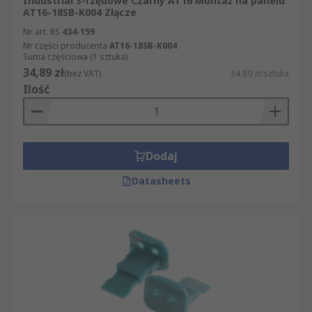
Industrial 3-rzędowe Czarny AT16 Montaż na panelu
AT16-18SB-K004 Złącze
Nr art. RS
434-159
Nr części producenta
AT16-18SB-K004
Suma częściowa (1 sztuka)
34,89 zł
(bez VAT)
34,89 zł/sztuka
Ilość
Dodaj
Datasheets