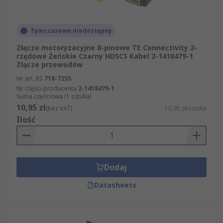
obejmuje nie tylko same złącza, ale i odpowiednie
akcesoria montażowe, takie jak narzędzia do
Tymczasowo niedostępny
wprowadzania i wyjmowania styków, co ułatwia
poprawny montaż oraz ewentualną naprawę
Złącze motoryzacyjne 8-pinowe TE Connectivity 2-
instalacji. Jeśli projekt dotyczy okablowania
rzędowe Żeńskie Czarny HDSCS Kabel 2-1418479-1
Złącze przewodów
pojazdu elektrycznego o podwyższonych
Nr art. RS
718-7255
wymaganiach prądowych, warto sprawdzić
Nr części producenta
2-1418479-1
również
złącza do pojazdów elektrycznych
.
Suma częściowa (1 sztuka)
10,95 zł
(bez VAT)
10,95 zł/sztuka
Rodzaje złącz samochodowych
Ilość
W ofercie RS złącza samochodowe dostępne są w
wielu seriach konstrukcyjnych uznanych
producentów, m.in. HDSCS, AMP Superseal 1.0,
Dodaj
Micro Quadlok System oraz MX34, które różnią
Datasheets
się liczbą styków, układem rzędów oraz stopniem
szczelności. Złącza występują w wersji męskiej i
żeńskiej, w konfiguracjach od pojedynczego styku