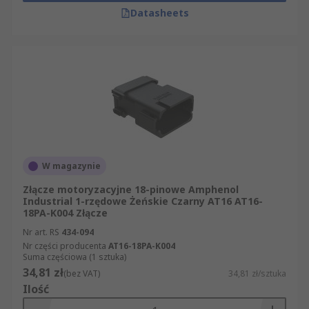
Datasheets
W magazynie
Złącze motoryzacyjne 18-pinowe Amphenol
Industrial 1-rzędowe Żeńskie Czarny AT16 AT16-
18PA-K004 Złącze
Nr art. RS
434-094
Nr części producenta
AT16-18PA-K004
Suma częściowa (1 sztuka)
34,81 zł
(bez VAT)
34,81 zł/sztuka
Ilość