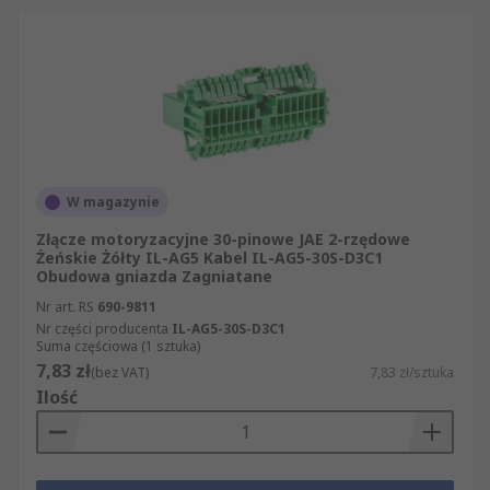
W magazynie
Złącze motoryzacyjne 30-pinowe JAE 2-rzędowe
Żeńskie Żółty IL-AG5 Kabel IL-AG5-30S-D3C1
Obudowa gniazda Zagniatane
Nr art. RS
690-9811
Nr części producenta
IL-AG5-30S-D3C1
Suma częściowa (1 sztuka)
7,83 zł
(bez VAT)
7,83 zł/sztuka
Ilość