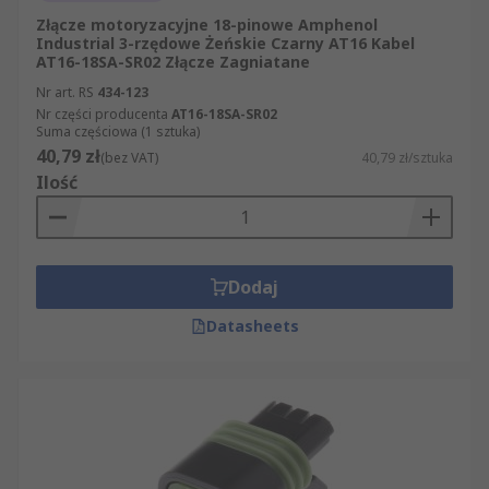
Złącze motoryzacyjne 18-pinowe Amphenol
Industrial 3-rzędowe Żeńskie Czarny AT16 Kabel
AT16-18SA-SR02 Złącze Zagniatane
Nr art. RS
434-123
Nr części producenta
AT16-18SA-SR02
Suma częściowa (1 sztuka)
40,79 zł
(bez VAT)
40,79 zł/sztuka
Ilość
Dodaj
Datasheets