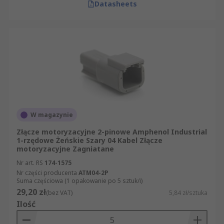
Na co zwrócić uwagę przy wyborze złącza
Datasheets
samochodowego?
Dobór złącza samochodowego wymaga
zestawienia kilku parametrów technicznych, tak
aby element pasował do wiązki przewodów i
warunków pracy w pojeździe.
Zwróć uwagę na:
W magazynie
liczbę styków i liczba rzędów,
Złącze motoryzacyjne 2-pinowe Amphenol Industrial
rodzaj złącza (męskie, żeńskie),
1-rzędowe Żeńskie Szary 04 Kabel Złącze
motoryzacyjne Zagniatane
klasę IP i odporność na wilgoć oraz pył,
Nr art. RS
174-1575
natężenie prądu znamionowego,
Nr części producenta
ATM04-2P
Suma częściowa (1 opakowanie po 5 sztuk/i)
zakres temperatury pracy (minimalna i
29,20 zł
(bez VAT)
5,84 zł/sztuka
maksymalna),
Ilość
metodę zakończenia (zagniatane, IDC, do