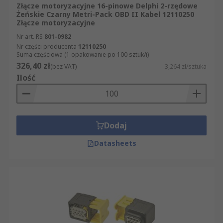
Złącze motoryzacyjne 16-pinowe Delphi 2-rzędowe
Złącza samochodowe wykorzystuje się w
Żeńskie Czarny Metri-Pack OBD II Kabel 12110250
większości motoryzacyjnych układów
Złącze motoryzacyjne
okablowania, obejmujących zarówno klasyczne
Nr art. RS
801-0982
samochody osobowe, jak i pojazdy specjalistyczne
Nr części producenta
12110250
czy rekreacyjne.
Suma częściowa (1 opakowanie po 100 sztuk/i)
326,40 zł
(bez VAT)
3,264 zł/sztuka
Typowe zastosowania:
Ilość
okablowanie samochodów osobowych i
dostawczych,
Dodaj
motocykle i pojazdy jednośladowe,
przyczepy kempingowe i użytkowe,
Datasheets
pojazdy do sportów motorowych, w tym
motocross,
łodzie i inne zastosowania o podwyższonych
wymaganiach środowiskowych.
Bogaty asortyment złączy samochodowych w RS