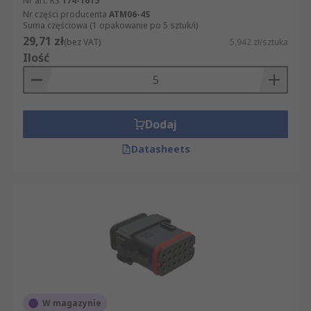
Nr art. RS
174-1615
Nr części producenta
ATM06-4S
Suma częściowa (1 opakowanie po 5 sztuk/i)
29,71 zł
(bez VAT)
5,942 zł/sztuka
Ilość
Dodaj
Datasheets
W magazynie