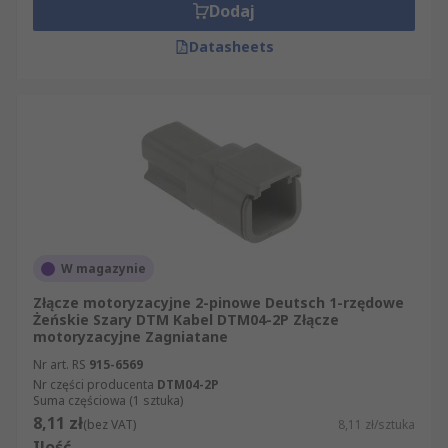
Dodaj
Datasheets
W magazynie
Złącze motoryzacyjne 2-pinowe Deutsch 1-rzędowe
Żeńskie Szary DTM Kabel DTM04-2P Złącze
motoryzacyjne Zagniatane
Nr art. RS
915-6569
Nr części producenta
DTM04-2P
Suma częściowa (1 sztuka)
8,11 zł
(bez VAT)
8,11 zł/sztuka
Ilość