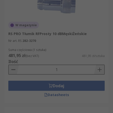
W magazynie
RS PRO Tłumik RFProsty 10 dBMęskiŻeńskie
Nr art. RS
282-3270
Suma częściowa (1 sztuka)
481,95 zł
(bez VAT)
481,95 zł/sztuka
Ilość
Dodaj
Datasheets