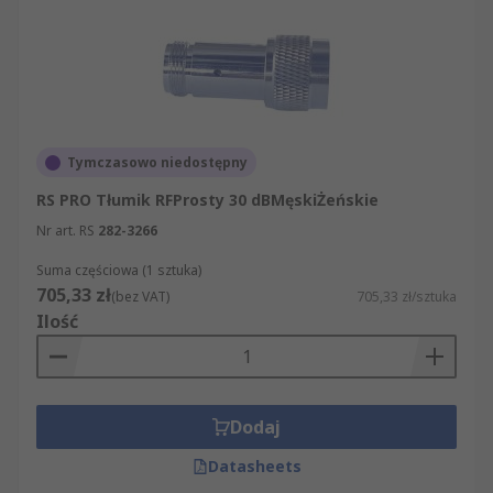
Tymczasowo niedostępny
RS PRO Tłumik RFProsty 30 dBMęskiŻeńskie
Nr art. RS
282-3266
Suma częściowa (1 sztuka)
705,33 zł
(bez VAT)
705,33 zł/sztuka
Ilość
Dodaj
Datasheets