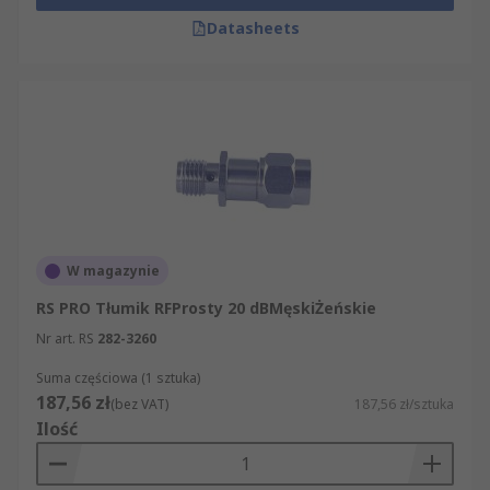
Datasheets
W magazynie
RS PRO Tłumik RFProsty 20 dBMęskiŻeńskie
Nr art. RS
282-3260
Suma częściowa (1 sztuka)
187,56 zł
(bez VAT)
187,56 zł/sztuka
Ilość