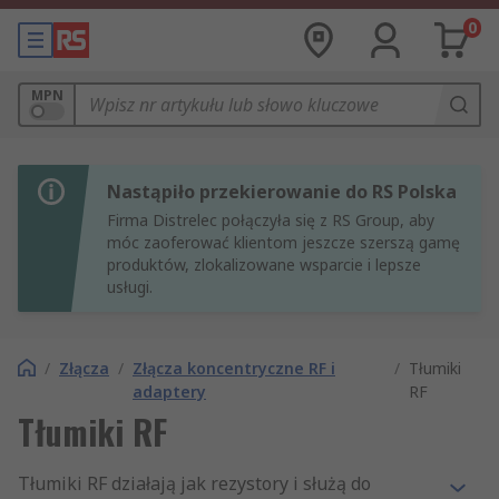
0
MPN
Nastąpiło przekierowanie do RS Polska
Firma Distrelec połączyła się z RS Group, aby
móc zaoferować klientom jeszcze szerszą gamę
produktów, zlokalizowane wsparcie i lepsze
usługi.
/
Złącza
/
Złącza koncentryczne RF i
/
Tłumiki
adaptery
RF
Tłumiki RF
Tłumiki RF działają jak rezystory i służą do