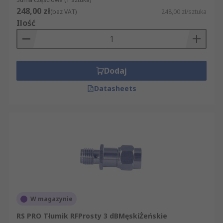
248,00 zł
(bez VAT)
248,00 zł/sztuka
Ilość
Dodaj
Datasheets
W magazynie
RS PRO Tłumik RFProsty 3 dBMęskiŻeńskie