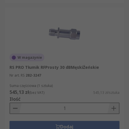
W magazynie
RS PRO Tłumik RFProsty 30 dBMęskiŻeńskie
Nr art. RS
282-3247
Suma częściowa (1 sztuka)
545,13 zł
(bez VAT)
545,13 zł/sztuka
Ilość
Dodaj