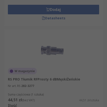
Dodaj
Datasheets
W magazynie
RS PRO Tłumik RFProsty 6 dBMęskiŻeńskie
Nr art. RS
282-3277
Suma częściowa (1 sztuka)
44,51 zł
(bez VAT)
44,51 zł/sztuka
Ilość