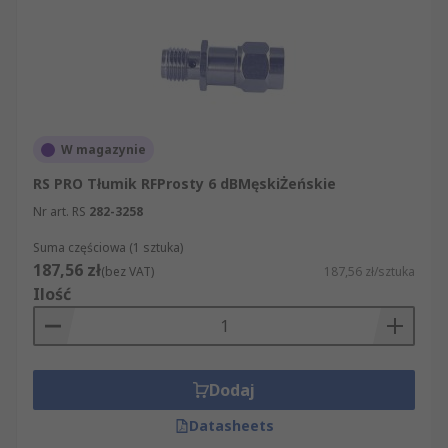
W magazynie
RS PRO Tłumik RFProsty 6 dBMęskiŻeńskie
Nr art. RS
282-3258
Suma częściowa (1 sztuka)
187,56 zł
(bez VAT)
187,56 zł/sztuka
Ilość
Dodaj
Datasheets