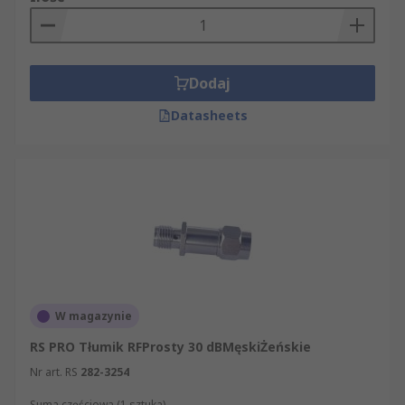
Dodaj
Datasheets
W magazynie
RS PRO Tłumik RFProsty 30 dBMęskiŻeńskie
Nr art. RS
282-3254
Suma częściowa (1 sztuka)