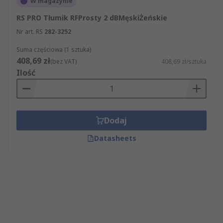
W magazynie
RS PRO Tłumik RFProsty 2 dBMęskiŻeńskie
Nr art. RS
282-3252
Suma częściowa (1 sztuka)
408,69 zł
(bez VAT)
408,69 zł/sztuka
Ilość
Dodaj
Datasheets