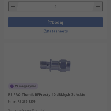
Dodaj
Datasheets
W magazynie
RS PRO Tłumik RFProsty 10 dBMęskiŻeńskie
Nr art. RS
282-3259
Suma częściowa (1 sztuka)