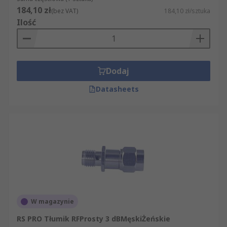
184,10 zł
(bez VAT)
184,10 zł/sztuka
Ilość
Dodaj
Datasheets
W magazynie
RS PRO Tłumik RFProsty 3 dBMęskiŻeńskie