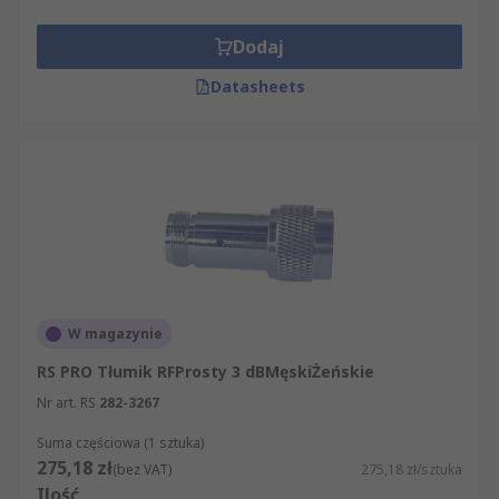
Dodaj
Datasheets
W magazynie
RS PRO Tłumik RFProsty 3 dBMęskiŻeńskie
Nr art. RS
282-3267
Suma częściowa (1 sztuka)
275,18 zł
(bez VAT)
275,18 zł/sztuka
Ilość