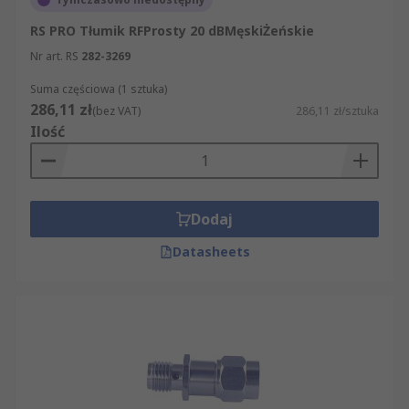
RS PRO Tłumik RFProsty 20 dBMęskiŻeńskie
Nr art. RS
282-3269
Suma częściowa (1 sztuka)
286,11 zł
(bez VAT)
286,11 zł/sztuka
Ilość
Dodaj
Datasheets