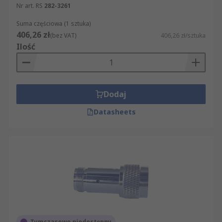
Nr art. RS
282-3261
Suma częściowa (1 sztuka)
406,26 zł
(bez VAT)
406,26 zł/sztuka
Ilość
Dodaj
Datasheets
Tymczasowo niedostępny