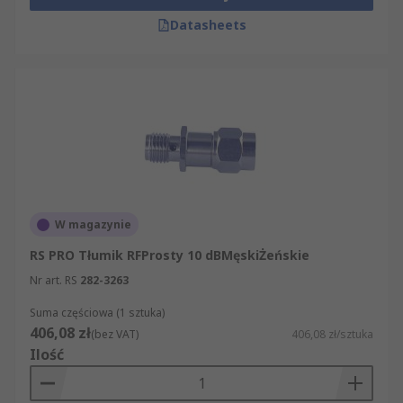
Datasheets
W magazynie
RS PRO Tłumik RFProsty 10 dBMęskiŻeńskie
Nr art. RS
282-3263
Suma częściowa (1 sztuka)
406,08 zł
(bez VAT)
406,08 zł/sztuka
Ilość