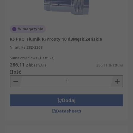
W magazynie
RS PRO Tłumik RFProsty 10 dBMęskiŻeńskie
Nr art. RS
282-3268
Suma częściowa (1 sztuka)
286,11 zł
(bez VAT)
286,11 zł/sztuka
Ilość
Dodaj
Datasheets