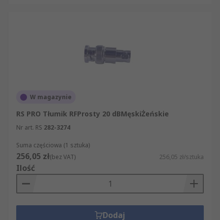
W magazynie
RS PRO Tłumik RFProsty 20 dBMęskiŻeńskie
Nr art. RS
282-3274
Suma częściowa (1 sztuka)
256,05 zł
(bez VAT)
256,05 zł/sztuka
Ilość
Dodaj