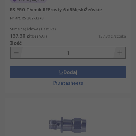
RS PRO Tłumik RFProsty 6 dBMęskiŻeńskie
Nr art. RS
282-3278
Suma częściowa (1 sztuka)
137,30 zł
(bez VAT)
137,30 zł/sztuka
Ilość
Dodaj
Datasheets