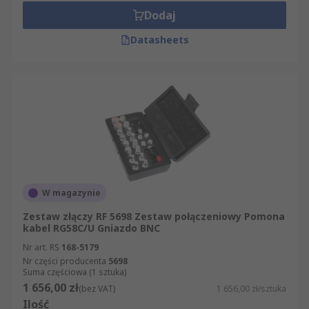
Dodaj
Datasheets
W magazynie
Zestaw złączy RF 5698 Zestaw połączeniowy Pomona
kabel RG58C/U Gniazdo BNC
Nr art. RS
168-5179
Nr części producenta
5698
Suma częściowa (1 sztuka)
1 656,00 zł
(bez VAT)
1 656,00 zł/sztuka
Ilość