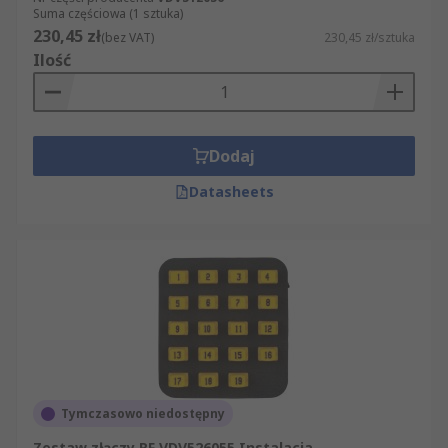
Suma częściowa (1 sztuka)
230,45 zł
(bez VAT)
230,45 zł/sztuka
Ilość
Dodaj
Datasheets
Tymczasowo niedostępny
Zestaw złączy RF VDV526055 Instalacja