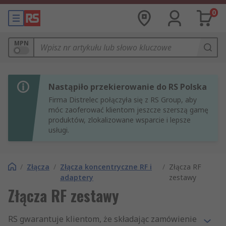
0
MPN
Nastąpiło przekierowanie do RS Polska
Firma Distrelec połączyła się z RS Group, aby
móc zaoferować klientom jeszcze szerszą gamę
produktów, zlokalizowane wsparcie i lepsze
usługi.
/
Złącza
/
Złącza koncentryczne RF i
/
Złącza RF
adaptery
zestawy
Złącza RF zestawy
RS gwarantuje klientom, że składając zamówienie