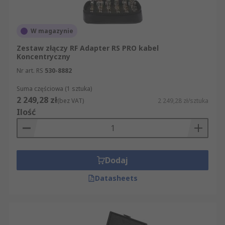
Państwa produktu? Na naszej stronie łatwo
znajdą Państwo wszystkie potrzebne artykuły z
kategorii Złącza RF zestawy. Oferujemy Państwu
W magazynie
ponad 500 000 produktów dostępnych w
Zestaw złączy RF Adapter RS PRO kabel
sprzedaży online, a także błyskawiczną dostawę.
Koncentryczny
Jeśli odwiedzą Państwo naszą stronę
Nr art. RS
530-8882
internetową, odkryją Państwo, że została
zaprojektowana tak, by proces składania
Suma częściowa (1 sztuka)
zamówienia był maksymalnie prosty i klarowny.
2 249,28 zł
(bez VAT)
2 249,28 zł/sztuka
Ilość
Dodaj
Datasheets