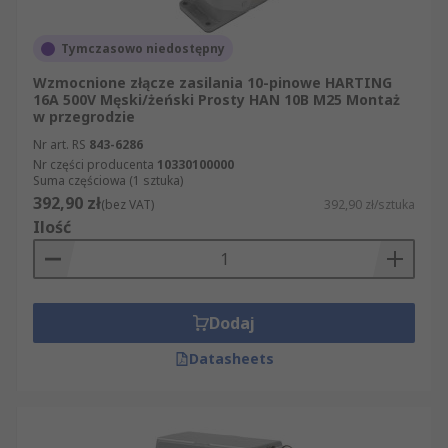
Tymczasowo niedostępny
Wzmocnione złącze zasilania 10-pinowe HARTING
16A 500V Męski/żeński Prosty HAN 10B M25 Montaż
w przegrodzie
Nr art. RS
843-6286
Nr części producenta
10330100000
Suma częściowa (1 sztuka)
392,90 zł
(bez VAT)
392,90 zł/sztuka
Ilość
Dodaj
Datasheets