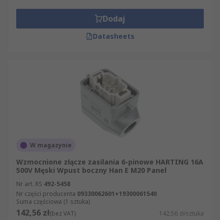
Dodaj
Datasheets
W magazynie
Wzmocnione złącze zasilania 6-pinowe HARTING 16A
500V Męski Wpust boczny Han E M20 Panel
Nr art. RS
492-5458
Nr części producenta
09330062601+19300061540
Suma częściowa (1 sztuka)
142,56 zł
(bez VAT)
142,56 zł/sztuka