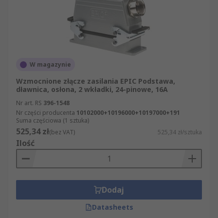
W magazynie
Wzmocnione złącze zasilania EPIC Podstawa,
dławnica, osłona, 2 wkładki, 24-pinowe, 16A
Nr art. RS
396-1548
Nr części producenta
10102000+10196000+10197000+191
Suma częściowa (1 sztuka)
525,34 zł
(bez VAT)
525,34 zł/sztuka
Ilość
Dodaj
Datasheets