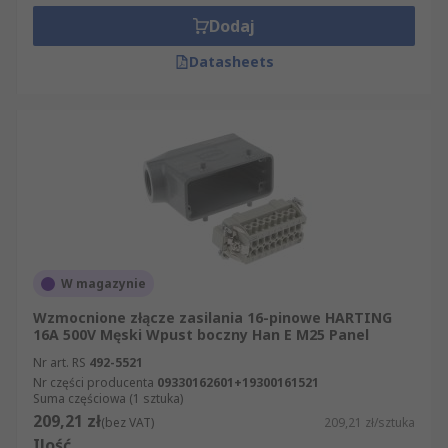
Dodaj
Datasheets
W magazynie
Wzmocnione złącze zasilania 16-pinowe HARTING
16A 500V Męski Wpust boczny Han E M25 Panel
Nr art. RS
492-5521
Nr części producenta
09330162601+19300161521
Suma częściowa (1 sztuka)
209,21 zł
(bez VAT)
209,21 zł/sztuka
Ilość