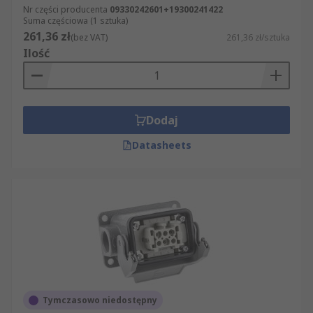
Nr części producenta
09330242601+19300241422
Suma częściowa (1 sztuka)
261,36 zł
(bez VAT)
261,36 zł/sztuka
Ilość
Dodaj
Datasheets
Tymczasowo niedostępny