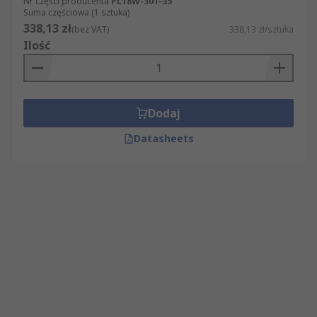
Nr części producenta
PL18W-301-35
Suma częściowa (1 sztuka)
338,13 zł
(bez VAT)
338,13 zł/sztuka
Ilość
Dodaj
Datasheets