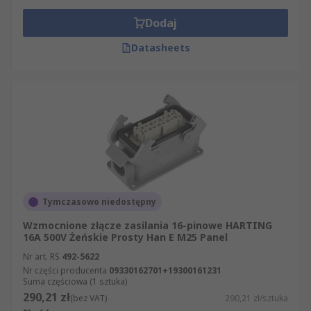
Dodaj
Datasheets
Tymczasowo niedostępny
Wzmocnione złącze zasilania 16-pinowe HARTING
16A 500V Żeńskie Prosty Han E M25 Panel
Nr art. RS
492-5622
Nr części producenta
09330162701+19300161231
Suma częściowa (1 sztuka)
290,21 zł
(bez VAT)
290,21 zł/sztuka