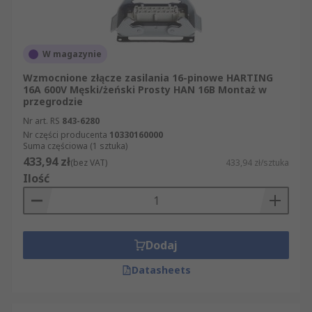
W magazynie
Wzmocnione złącze zasilania 16-pinowe HARTING
16A 600V Męski/żeński Prosty HAN 16B Montaż w
przegrodzie
Nr art. RS
843-6280
Nr części producenta
10330160000
Suma częściowa (1 sztuka)
433,94 zł
(bez VAT)
433,94 zł/sztuka
Ilość
Dodaj
Datasheets