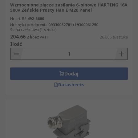
Wzmocnione złącze zasilania 6-pinowe HARTING 16A
500V Żeńskie Prosty Han E M20 Panel
Nr art. RS
492-5600
Nr części producenta
09330062701+19300061250
Suma częściowa (1 sztuka)
204,66 zł
(bez VAT)
204,66 zł/sztuka
Ilość
Dodaj
Datasheets