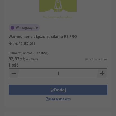
W magazynie
Wzmocnione złącze zasilania RS PRO
Nr art. RS
457-281
Suma częściowa (1 zestaw)
92,97 zł
(bez VAT)
92,97 zł/zestaw
Ilość
Dodaj
Datasheets