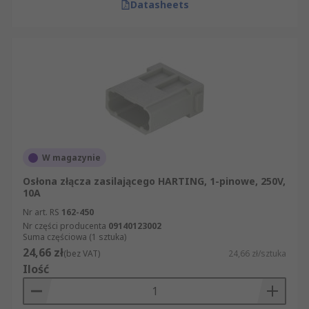
Datasheets
W magazynie
Osłona złącza zasilającego HARTING, 1-pinowe, 250V,
10A
Nr art. RS
162-450
Nr części producenta
09140123002
Suma częściowa (1 sztuka)
24,66 zł
(bez VAT)
24,66 zł/sztuka
Ilość