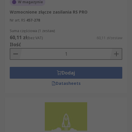
W magazynie
Wzmocnione złącze zasilania RS PRO
Nr art. RS
457-278
Suma częściowa (1 zestaw)
60,11 zł
(bez VAT)
60,11 zł/zestaw
Ilość
Dodaj
Datasheets