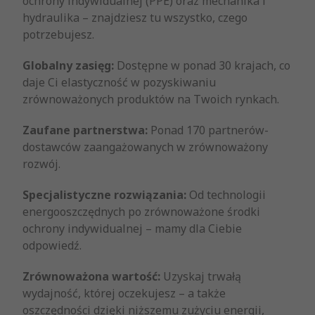
ochrony indywidualnej (PPE) oraz mechanika i
hydraulika – znajdziesz tu wszystko, czego
potrzebujesz.
Globalny zasięg:
Dostępne w ponad 30 krajach, co
daje Ci elastyczność w pozyskiwaniu
zrównoważonych produktów na Twoich rynkach.
Zaufane partnerstwa:
Ponad 170 partnerów-
dostawców zaangażowanych w zrównoważony
rozwój.
Specjalistyczne rozwiązania:
Od technologii
energooszczędnych po zrównoważone środki
ochrony indywidualnej – mamy dla Ciebie
odpowiedź.
Zrównoważona wartość:
Uzyskaj trwałą
wydajność, której oczekujesz – a także
oszczędności dzięki niższemu zużyciu energii,