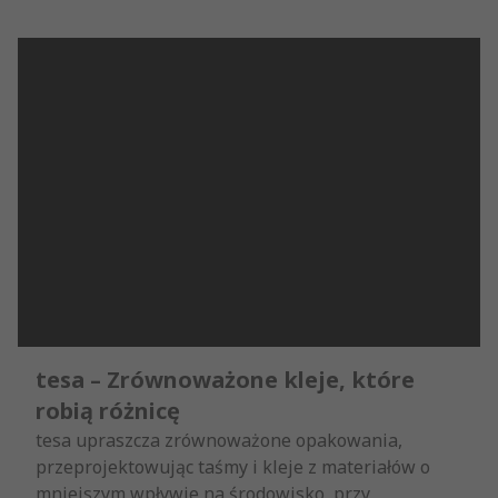
tesa – Zrównoważone kleje, które
robią różnicę
tesa upraszcza zrównoważone opakowania,
przeprojektowując taśmy i kleje z materiałów o
mniejszym wpływie na środowisko, przy