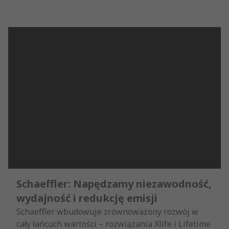
Schaeffler: Napędzamy niezawodność,
wydajność i redukcję emisji
Schaeffler wbudowuje zrównoważony rozwój w
cały łańcuch wartości – rozwiązania Xlife i Lifetime