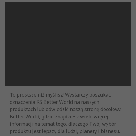
To prostsze niż myślisz! Wystarczy poszukać
oznaczenia RS Better World na naszych
produktach lub odwiedzić naszą stronę docelową
Better World, gdzie znajdziesz wiele więcej
informacji na temat tego, dlaczego Twój wybór
produktu jest lepszy dla ludzi, planety i biznesu.