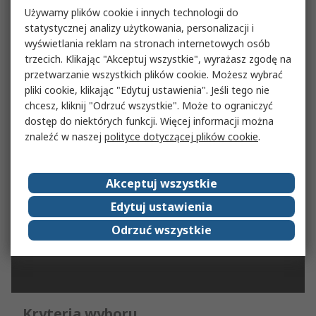
Używamy plików cookie i innych technologii do
Dowiedz się więcej
statystycznej analizy użytkowania, personalizacji i
wyświetlania reklam na stronach internetowych osób
trzecich. Klikając "Akceptuj wszystkie", wyrażasz zgodę na
przetwarzanie wszystkich plików cookie. Możesz wybrać
pliki cookie, klikając "Edytuj ustawienia". Jeśli tego nie
chcesz, kliknij "Odrzuć wszystkie". Może to ograniczyć
dostęp do niektórych funkcji. Więcej informacji można
znaleźć w naszej
polityce dotyczącej plików cookie
.
Akceptuj wszystkie
Edytuj ustawienia
Odrzuć wszystkie
Kryteria wyboru