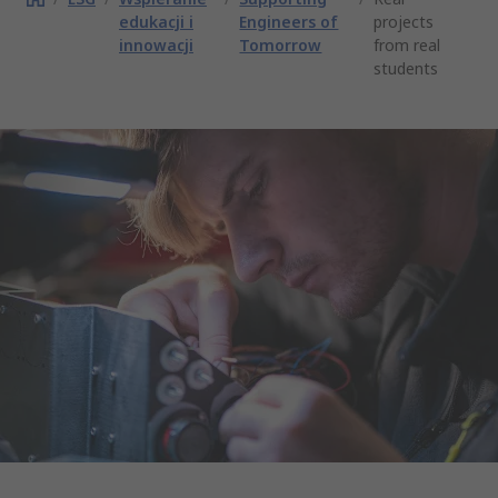
edukacji i
Engineers of
projects
innowacji
Tomorrow
from real
students