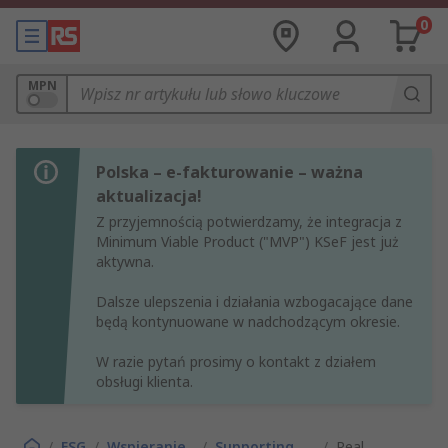
0
MPN
Polska – e-fakturowanie – ważna
aktualizacja!
Z przyjemnością potwierdzamy, że integracja z
Minimum Viable Product ("MVP") KSeF jest już
aktywna.
Dalsze ulepszenia i działania wzbogacające dane
będą kontynuowane w nadchodzącym okresie.
W razie pytań prosimy o kontakt z działem
obsługi klienta.
/
ESG
/
Wspieranie
/
Supporting
/
Real