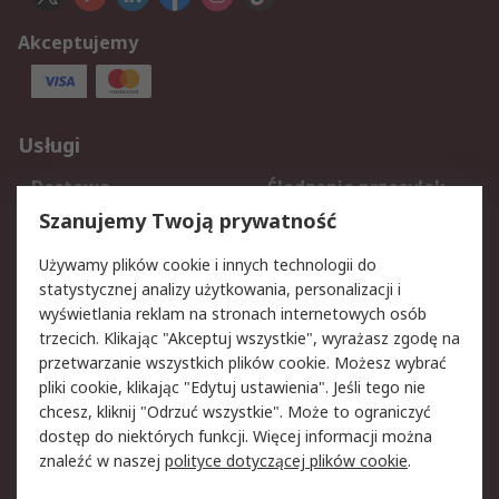
Akceptujemy
Usługi
Dostawa
Śledzenie przesyłek
Reklamacje i zwroty
Rejestracja
Szanujemy Twoją prywatność
Pomoc
Używamy plików cookie i innych technologii do
statystycznej analizy użytkowania, personalizacji i
Aspekty prawne
wyświetlania reklam na stronach internetowych osób
trzecich. Klikając "Akceptuj wszystkie", wyrażasz zgodę na
Bezpieczeństwo e-
Polityka dotycząca
przetwarzanie wszystkich plików cookie. Możesz wybrać
maila
plików cookie
pliki cookie, klikając "Edytuj ustawienia". Jeśli tego nie
Polityka prywatności
Użytkowanie witryny
chcesz, kliknij "Odrzuć wszystkie". Może to ograniczyć
Zastrzeżenia prawne
Warunki Sprzedaży
dostęp do niektórych funkcji. Więcej informacji można
znaleźć w naszej
polityce dotyczącej plików cookie
.
O firmie RS