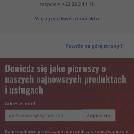
zespołem
+22 22 3 11 11
.
Więcej możliwości kontaktu
Powrót na górę strony
Dowiedz się jako pierwszy o
naszych najnowszych produktach
i usługach
Adres e-mail
Zapisz się
Dane osobowe przekazane nam podczas zapisywania się