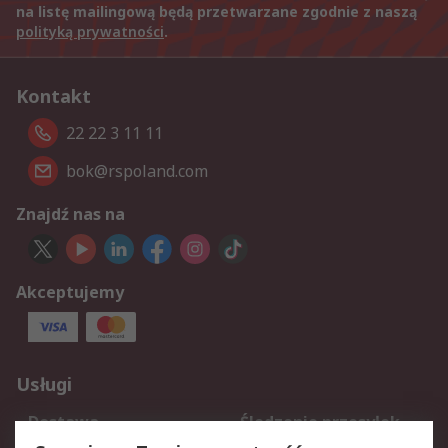
na listę mailingową będą przetwarzane zgodnie z naszą
polityką prywatności
.
Kontakt
22 22 3 11 11
bok@rspoland.com
Znajdź nas na
Akceptujemy
Usługi
Dostawa
Śledzenie przesyłek