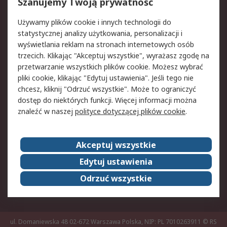
Reklamacje i zwroty
Rejestracja
Szanujemy Twoją prywatność
Pomoc
Używamy plików cookie i innych technologii do
statystycznej analizy użytkowania, personalizacji i
Aspekty prawne
wyświetlania reklam na stronach internetowych osób
trzecich. Klikając "Akceptuj wszystkie", wyrażasz zgodę na
Bezpieczeństwo e-
Polityka dotycząca
przetwarzanie wszystkich plików cookie. Możesz wybrać
maila
plików cookie
pliki cookie, klikając "Edytuj ustawienia". Jeśli tego nie
Polityka prywatności
Użytkowanie witryny
chcesz, kliknij "Odrzuć wszystkie". Może to ograniczyć
Zastrzeżenia prawne
Warunki Sprzedaży
dostęp do niektórych funkcji. Więcej informacji można
znaleźć w naszej
polityce dotyczącej plików cookie
.
O firmie RS
Akceptuj wszystkie
Grupa RS
Kontakt
O firmie RS
RS na świecie
Edytuj ustawienia
Kariera
Nagrody dla RS
Odrzuć wszystkie
ESG
ul. Domaniewska 48 02-672 Warszawa Polska, NIP: PL 7010263911
© RS