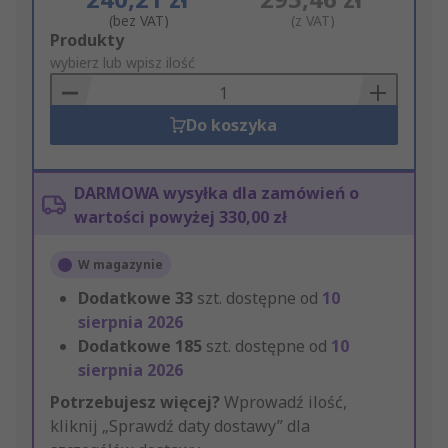
(bez VAT)
(z VAT)
Add
Produkty
to
wybierz lub wpisz ilość
Basket
Do koszyka
DARMOWA wysyłka dla zamówień o
wartości powyżej 330,00 zł
W magazynie
Dodatkowe
33
szt. dostępne od
10
sierpnia 2026
Dodatkowe
185
szt. dostępne od
10
sierpnia 2026
Potrzebujesz więcej?
Wprowadź ilość,
kliknij „Sprawdź daty dostawy” dla