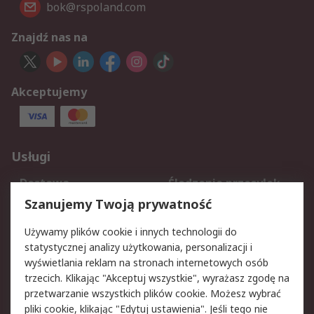
bok@rspoland.com
Znajdź nas na
Akceptujemy
Usługi
Dostawa
Śledzenie przesyłek
Reklamacje i zwroty
Rejestracja
Szanujemy Twoją prywatność
Pomoc
Używamy plików cookie i innych technologii do
statystycznej analizy użytkowania, personalizacji i
Aspekty prawne
wyświetlania reklam na stronach internetowych osób
trzecich. Klikając "Akceptuj wszystkie", wyrażasz zgodę na
Bezpieczeństwo e-
Polityka dotycząca
przetwarzanie wszystkich plików cookie. Możesz wybrać
maila
plików cookie
pliki cookie, klikając "Edytuj ustawienia". Jeśli tego nie