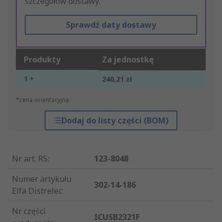
szczegółów dostawy.
Sprawdź daty dostawy
Produkty
Za jednostkę
1 +
240,21 zł
*cena orientacyjna
Dodaj do listy części (BOM)
Nr art. RS
:
123-8048
Numer artykułu
302-14-186
Elfa Distrelec
:
Nr części
ICUSB2321F