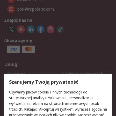
bok@rspoland.com
Znajdź nas na
Akceptujemy
Usługi
Dostawa
Śledzenie przesyłek
Reklamacje i zwroty
Rejestracja
Szanujemy Twoją prywatność
Pomoc
Używamy plików cookie i innych technologii do
statystycznej analizy użytkowania, personalizacji i
Aspekty prawne
wyświetlania reklam na stronach internetowych osób
trzecich. Klikając "Akceptuj wszystkie", wyrażasz zgodę na
Bezpieczeństwo e-
Polityka dotycząca
przetwarzanie wszystkich plików cookie. Możesz wybrać