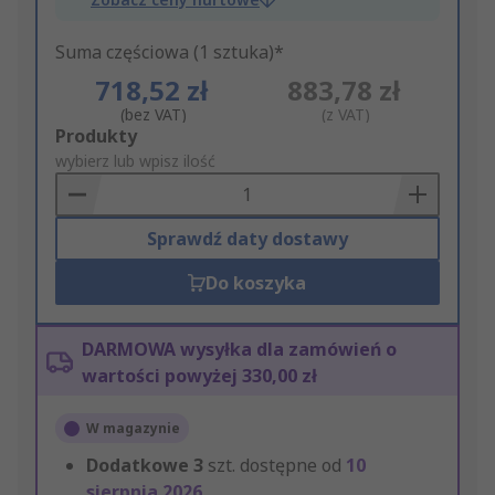
Suma częściowa (1 sztuka)*
718,52 zł
883,78 zł
(bez VAT)
(z VAT)
Add
Produkty
to
wybierz lub wpisz ilość
Basket
Sprawdź daty dostawy
Do koszyka
DARMOWA wysyłka dla zamówień o
wartości powyżej 330,00 zł
W magazynie
Dodatkowe
3
szt. dostępne od
10
sierpnia 2026