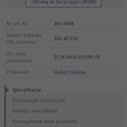
Dodaj do listy części (BOM)
Nr art. RS
:
261-7008
Numer artykułu
302-47-516
Elfa Distrelec
:
Nr części
33_N-50-0-52/199_UE
producenta
:
Producent
:
Huber+Suhner
Specyfikacje
Informacje techniczne
Atesty i certyfikaty
Szczegółowe dane produktu