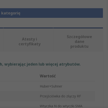
 kategorię
Szczegółowe
Atesty i
dane
certyfikaty
produktu
, wybierając jeden lub więcej atrybutów.
Wartość
Huber+Suhner
Przejściówka do złączy RF
Wtyczka N do wtyczki SMA