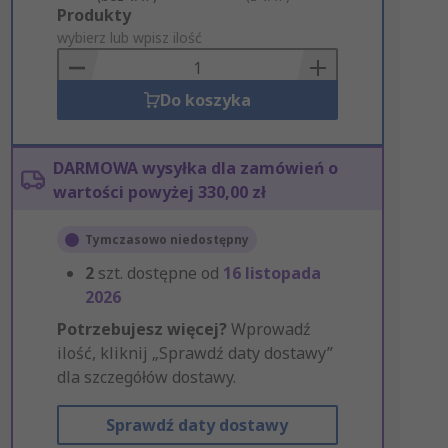
Add
Produkty
to
wybierz lub wpisz ilość
Basket
Do koszyka
DARMOWA wysyłka dla zamówień o
wartości powyżej 330,00 zł
Tymczasowo niedostępny
2
szt. dostępne od
16 listopada
2026
Potrzebujesz więcej?
Wprowadź
ilość, kliknij „Sprawdź daty dostawy”
dla szczegółów dostawy.
Sprawdź daty dostawy