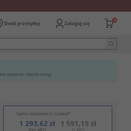
0
Śledź przesyłkę
Zaloguj się
e wsparcie i lepsze usługi.
Suma częściowa (1 sztuka)*
1 293,62 zł
1 591,15 zł
(bez VAT)
(z VAT)