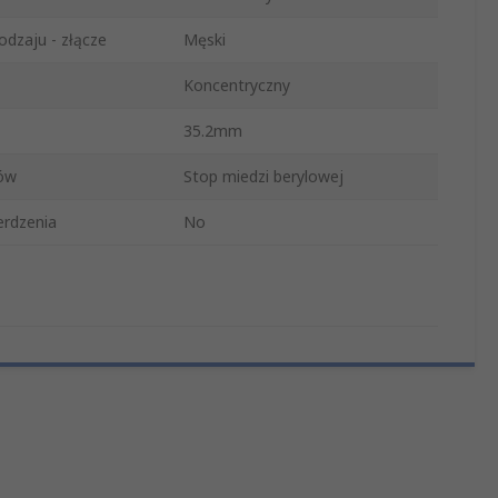
odzaju - złącze
Męski
Koncentryczny
35.2mm
ków
Stop miedzi berylowej
rdzenia
No