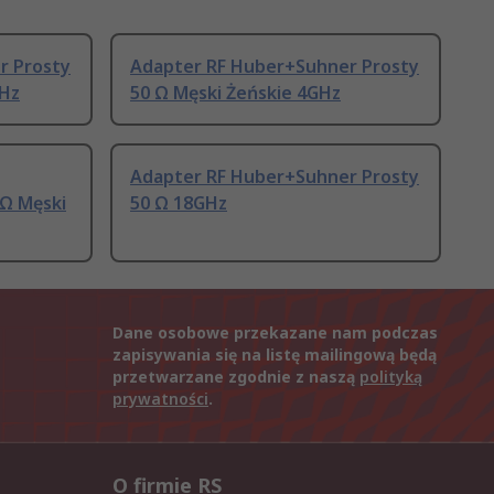
r Prosty
Adapter RF Huber+Suhner Prosty
GHz
50 Ω Męski Żeńskie 4GHz
Adapter RF Huber+Suhner Prosty
Ω Męski
50 Ω 18GHz
Dane osobowe przekazane nam podczas
zapisywania się na listę mailingową będą
przetwarzane zgodnie z naszą
polityką
prywatności
.
O firmie RS