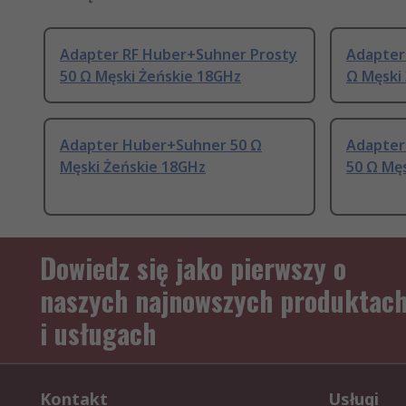
Adapter RF Huber+Suhner Prosty
Adapter
50 Ω Męski Żeńskie 18GHz
Ω Męski
Adapter Huber+Suhner 50 Ω
Adapter
Męski Żeńskie 18GHz
50 Ω Męs
Dowiedz się jako pierwszy o
naszych najnowszych produktac
i usługach
Kontakt
Usługi