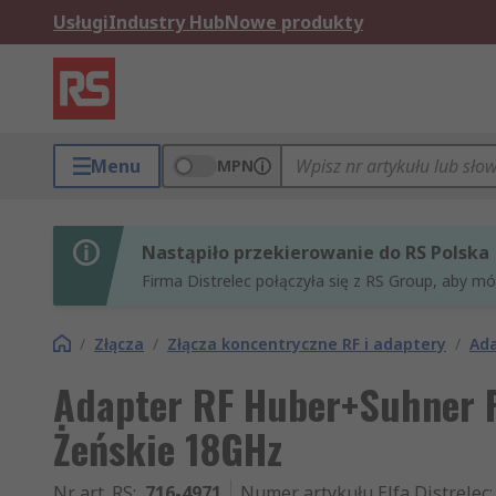
Usługi
Industry Hub
Nowe produkty
Menu
MPN
Nastąpiło przekierowanie do RS Polska
Firma Distrelec połączyła się z RS Group, aby m
/
Złącza
/
Złącza koncentryczne RF i adaptery
/
Ada
Adapter RF Huber+Suhner 
Żeńskie 18GHz
Nr art. RS
:
716-4971
Numer artykułu Elfa Distrelec
: