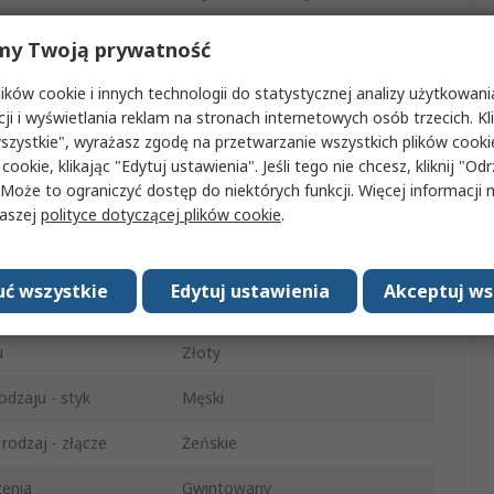
typu
Typ N
my Twoją prywatność
 typ
PC2.4
ków cookie i innych technologii do statystycznej analizy użytkowani
cji i wyświetlania reklam na stronach internetowych osób trzecich. Kl
50Ω
szystkie", wyrażasz zgodę na przetwarzanie wszystkich plików cook
 cookie, klikając "Edytuj ustawienia". Jeśli tego nie chcesz, kliknij "Od
Kabel
 Może to ograniczyć dostęp do niektórych funkcji. Więcej informacji
naszej
polityce dotyczącej plików cookie
.
Prosty
 pracy
18GHz
ć wszystkie
Edytuj ustawienia
Akceptuj ws
Normalny
u
Złoty
odzaju - styk
Męski
rodzaj - złącze
Żeńskie
zenia
Gwintowany