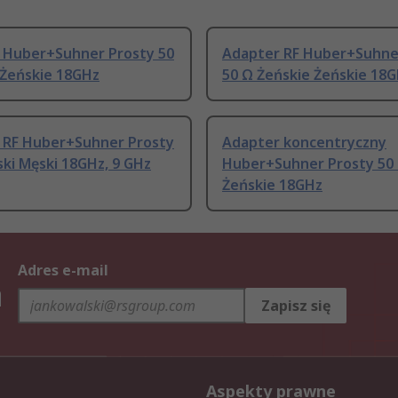
 Huber+Suhner Prosty 50
Adapter RF Huber+Suhne
 Żeńskie 18GHz
50 Ω Żeńskie Żeńskie 18
 RF Huber+Suhner Prosty
Adapter koncentryczny
ki Męski 18GHz, 9 GHz
Huber+Suhner Prosty 50 
Żeńskie 18GHz
Adres e-mail
h
Zapisz się
Aspekty prawne