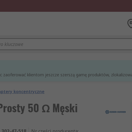
óc zaoferować klientom jeszcze szerszą gamę produktów, zlokalizowan
ptery koncentryczne
Prosty 50 Ω Męski
302-47-518
Nr części producenta
: