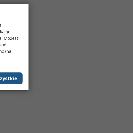
a,
ikając
ie. Możesz
rzuć
 można
zystkie